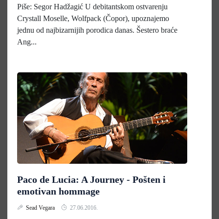
Piše: Segor Hadžagić U debitantskom ostvarenju
Crystall Moselle, Wolfpack (Čopor), upoznajemo
jednu od najbizarnijih porodica danas. Šestero braće
Ang...
Paco de Lucia: A Journey - Pošten i
emotivan hommage
Sead Vegara
27.06.2016.