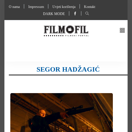
O nama
Impressum
Uvjeti korištenja
Kontakt
DARK MODE
SEGOR HADŽAGIĆ