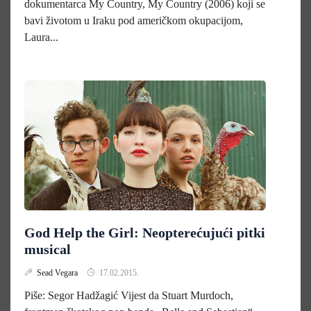
dokumentarca My Country, My Country (2006) koji se
bavi životom u Iraku pod američkom okupacijom,
Laura...
God Help the Girl: Neopterećujući pitki
musical
Sead Vegara
17.02.2015.
Piše: Segor Hadžagić Vijest da Stuart Murdoch,