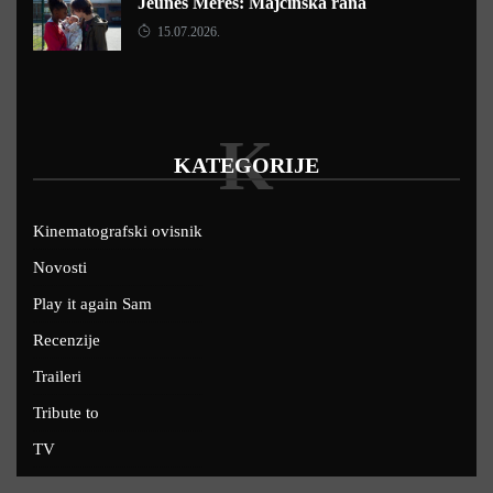
Jeunes Mères: Majčinska rana
15.07.2026.
K
KATEGORIJE
Kinematografski ovisnik
Novosti
Play it again Sam
Recenzije
Traileri
Tribute to
TV
U kinima