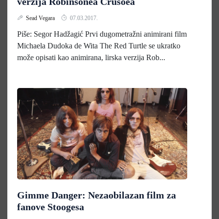
verzija Robinsonea Crusoea
Sead Vegara
07.03.2017.
Piše: Segor Hadžagić Prvi dugometražni animirani film
Michaela Dudoka de Wita The Red Turtle se ukratko
može opisati kao animirana, lirska verzija Rob...
Gimme Danger: Nezaobilazan film za
fanove Stoogesa