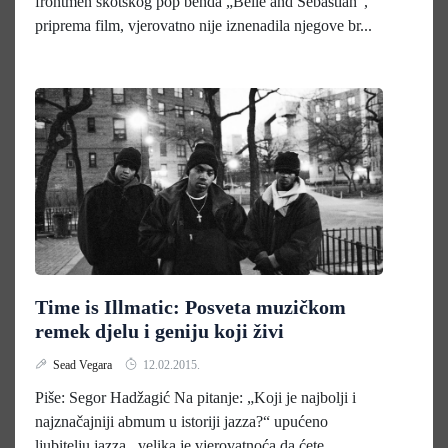
frontmen škotskog pop benda „Belle and Sebastian“,
priprema film, vjerovatno nije iznenadila njegove br...
Time is Illmatic: Posveta muzičkom
remek djelu i geniju koji živi
Sead Vegara
12.02.2015.
Piše: Segor Hadžagić Na pitanje: „Koji je najbolji i
najznačajniji abmum u istoriji jazza?“ upućeno
ljubitelju jazza, velika je vjerovatnoća da ćete...