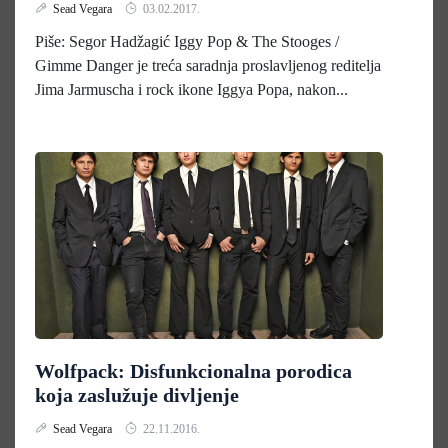
Sead Vegara
03.02.2017.
Piše: Segor Hadžagić Iggy Pop & The Stooges /
Gimme Danger je treća saradnja proslavljenog reditelja
Jima Jarmuscha i rock ikone Iggya Popa, nakon...
Wolfpack: Disfunkcionalna porodica
koja zaslužuje divljenje
Sead Vegara
22.11.2016.