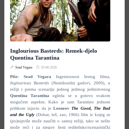
Inglourious Basterds: Remek-djelo
Quentina Tarantina
Sead Vegara
03.06.2026.
Piše: Sead Vegara
Ingenioznost šestog filma,
Inglourious Basterds
(Nemilosrdni gadovi, 2009), u
režiji i prema scenariju jednog jedinog jedinstvenog
Quentina Tarantina
ogleda se u gotovo svakom
mogućem aspektu. Kako je sam Tarantino jednom
prilikom izjavio da je
Leoneov
The Good, The Bad
and the Ugly
(Dobar, loš, zao, 1966) film iz kojeg se
(po)najviše može naučiti o samoj režiji, tako se nešto
može reći i za njegov šesti rediteljsko/scenaristički