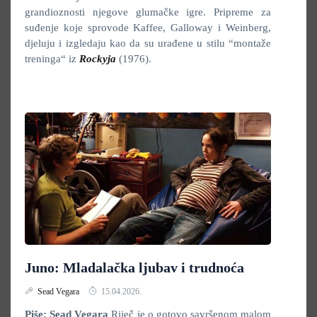
grandioznosti njegove glumačke igre. Pripreme za
suđenje koje sprovode Kaffee, Galloway i Weinberg,
djeluju i izgledaju kao da su urađene u stilu “montaže
treninga“ iz
Rockyja
(1976).
Juno: Mladalačka ljubav i trudnoća
Sead Vegara
15.04.2026.
Piše: Sead Vegara
Riječ je o gotovo savršenom malom