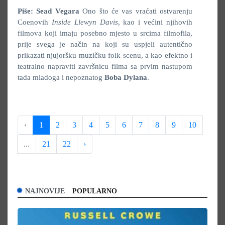
Piše: Sead Vegara
Ono što će vas vraćati ostvarenju
Coenovih
Inside Llewyn Davis
, kao i većini njihovih
filmova koji imaju posebno mjesto u srcima filmofila,
prije svega je način na koji su uspjeli autentično
prikazati njujoršku muzičku folk scenu, a kao efektno i
teatralno napraviti završnicu filma sa prvim nastupom
tada mladoga i nepoznatog
Boba Dylana
.
‹
1
2
3
4
5
6
7
8
9
10
...
21
22
›
NAJNOVIJE
POPULARNO