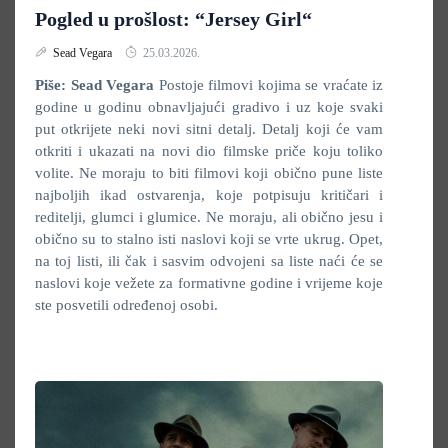
Pogled u prošlost: “Jersey Girl“
Sead Vegara
25.03.2026.
Piše: Sead Vegara
Postoje filmovi kojima se vraćate iz
godine u godinu obnavljajući gradivo i uz koje svaki
put otkrijete neki novi sitni detalj. Detalj koji će vam
otkriti i ukazati na novi dio filmske priče koju toliko
volite. Ne moraju to biti filmovi koji obično pune liste
najboljih ikad ostvarenja, koje potpisuju kritičari i
reditelji, glumci i glumice. Ne moraju, ali obično jesu i
obično su to stalno isti naslovi koji se vrte ukrug. Opet,
na toj listi, ili čak i sasvim odvojeni sa liste naći će se
naslovi koje vežete za formativne godine i vrijeme koje
ste posvetili određenoj osobi.