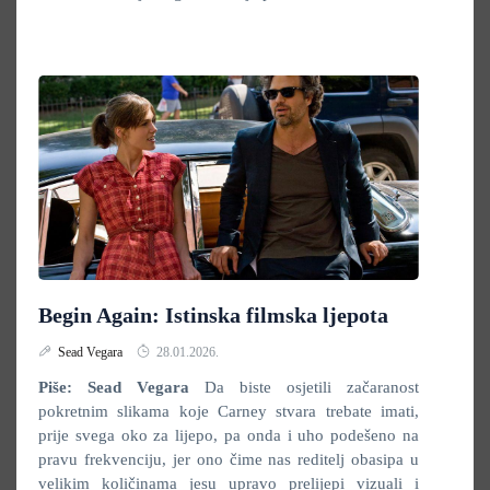
Begin Again: Istinska filmska ljepota
Sead Vegara
28.01.2026.
Piše: Sead Vegara
Da biste osjetili začaranost
pokretnim slikama koje Carney stvara trebate imati,
prije svega oko za lijepo, pa onda i uho podešeno na
pravu frekvenciju, jer ono čime nas reditelj obasipa u
velikim količinama jesu upravo prelijepi vizuali i