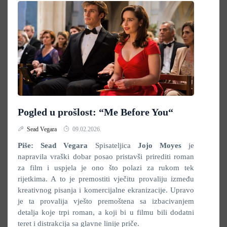
Pogled u prošlost: “Me Before You“
Sead Vegara
09.02.2026.
Piše: Sead Vegara
Spisateljica
Jojo Moyes
je
napravila vraški dobar posao pristavši prirediti roman
za film i uspjela je ono što polazi za rukom tek
rijetkima. A to je premostiti vječitu provaliju između
kreativnog pisanja i komercijalne ekranizacije. Upravo
je ta provalija vješto premoštena sa izbacivanjem
detalja koje trpi roman, a koji bi u filmu bili dodatni
teret i distrakcija sa glavne linije priče.