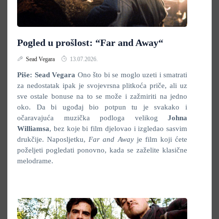
Pogled u prošlost: “Far and Away“
Sead Vegara
13.07.2026.
Piše: Sead Vegara
Ono što bi se moglo uzeti i smatrati
za nedostatak ipak je svojevrsna plitkoća priče, ali uz
sve ostale bonuse na to se može i zažmiriti na jedno
oko. Da bi ugođaj bio potpun tu je svakako i
očaravajuća muzička podloga velikog
Johna
Williamsa
, bez koje bi film djelovao i izgledao sasvim
drukčije. Naposljetku,
Far and Away
je film koji ćete
poželjeti pogledati ponovno, kada se zaželite klasične
melodrame.