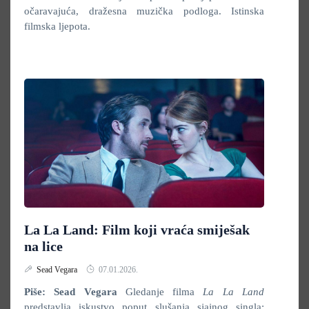
očaravajuća, dražesna muzička podloga. Istinska
filmska ljepota.
La La Land: Film koji vraća smiješak
na lice
Sead Vegara
07.01.2026.
Piše: Sead Vegara
Gledanje filma
La La Land
predstavlja iskustvo poput slušanja sjajnog singla;