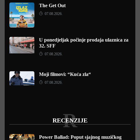
The Get Out
07.08.2026.
U ponedjeljak počinje prodaja ulaznica za
32. SFF
07.08.2026.
Moji filmovi: “Kuća zla“
07.08.2026.
R
RECENZIJE
Power Ballad: Poput sjajnog muzičkog