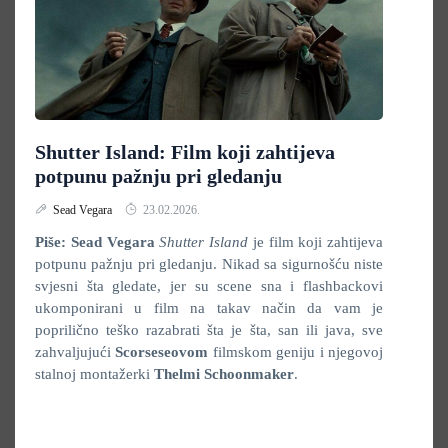
Shutter Island: Film koji zahtijeva
potpunu pažnju pri gledanju
Sead Vegara
23.02.2026.
Piše: Sead Vegara
Shutter Island
je film koji zahtijeva
potpunu pažnju pri gledanju. Nikad sa sigurnošću niste
svjesni šta gledate, jer su scene sna i flashbackovi
ukomponirani u film na takav način da vam je
poprilično teško razabrati šta je šta, san ili java, sve
zahvaljujući
Scorseseovom
filmskom geniju i njegovoj
stalnoj montažerki
Thelmi Schoonmaker
.