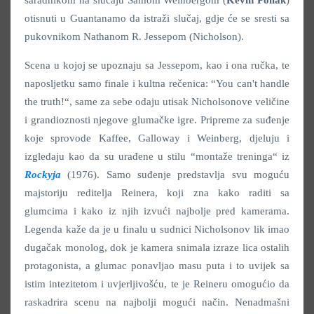
saradnikom na slučaju Samom Weinbergom (
Kevin Pollak
)
otisnuti u Guantanamo da istraži slučaj, gdje će se sresti sa
pukovnikom Nathanom R. Jessepom (Nicholson).
Scena u kojoj se upoznaju sa Jessepom, kao i ona ručka, te
naposljetku samo finale i kultna rečenica: “You can't handle
the truth!“, same za sebe odaju utisak Nicholsonove veličine
i grandioznosti njegove glumačke igre. Pripreme za suđenje
koje sprovode Kaffee, Galloway i Weinberg, djeluju i
izgledaju kao da su urađene u stilu “montaže treninga“ iz
Rockyja
(1976). Samo suđenje predstavlja svu moguću
majstoriju reditelja Reinera, koji zna kako raditi sa
glumcima i kako iz njih izvući najbolje pred kamerama.
Legenda kaže da je u finalu u sudnici Nicholsonov lik imao
dugačak monolog, dok je kamera snimala izraze lica ostalih
protagonista, a glumac ponavljao masu puta i to uvijek sa
istim intezitetom i uvjerljivošću, te je Reineru omogućio da
raskadrira scenu na najbolji mogući način. Nenadmašni