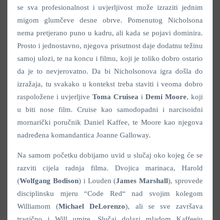
se sva profesionalnost i uvjerljivost može izraziti jednim
migom glumčeve desne obrve. Pomenutog Nicholsona
nema pretjerano puno u kadru, ali kada se pojavi dominira.
Prosto i jednostavno, njegova prisutnost daje dodatnu težinu
samoj ulozi, te na koncu i filmu, koji je toliko dobro ostario
da je to nevjerovatno. Da bi Nicholsonova igra došla do
izražaja, tu svakako u kontekst treba staviti i veoma dobro
raspoložene i uvjerljive
Toma Cruisea
i
Demi Moore
, koji
u biti nose film. Cruise kao samodopadni i narcisoidni
mornarički poručnik Daniel Kaffee, te Moore kao njegova
nadređena komandantica Joanne Galloway.
Na samom početku dobijamo uvid u slučaj oko kojeg će se
razviti cijela radnja filma. Dvojica marinaca, Harold
(
Wolfgang Bodison
) i Louden (
James Marshall
), sprovede
disciplinsku mjeru “Code Red“ nad svojim kolegom
Williamom (
Michael DeLorenzo
), ali se sve završava
tragično i Will umire. Slučaj dolazi mladom Kaffeeju