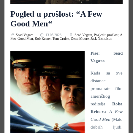
Pogled u prošlost: “A Few
Good Men“
Sead Vegara
13.05.2026.
Sead Vegara,
Pogled u prošlost,
A
Few Good Men,
Rob Reiner,
Tom Cruise,
Demi Moore,
Jack Nicholson
Piše: Sead
Vegara
Kada sa ove
distance
promatrate film
američkog
reditelja
Roba
Reinera
A Few
Good Men
(Malo
dobrih ljudi,