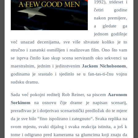
1992), trideset i
četiri godine
nakon premijere,
a gledate ga
jednom godišnje
već unazad decenijama, sve više shvatate koliko je to
stručno i zanatski osmišljen i realizovan film. Ono što vam
se isprva činilo kao skup scena serviranih oko sekvenci sa
maestralnim, jednim i jedinstvenim
Jackom Nicholsonom
,
godinama je srastalo i sjedinlo se u fan-tas-ti-čnu vojnu
sudsku dramu.
Sada već pokojni reditelj Rob Reiner, sa piscem
Aaronom
Sorkinom
na osnovu čije drame je napisan scenarij,
prerađivao je i dotjerivao scenaristički predložak do te mjere
da je sve bilo “fino ispolirano i zategnuto“. Svaka replika na
svom mjestu, svaki dijalog i svaka reakcija istinita, a još k
tome i odigrano pred kamerama sa glumcima koji znaju da