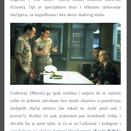
(Cruise), čija je specijalnost brzo i efikasno rješavanje
slučajeva, sa nagodbama i bez skoro ikakvog truda.
Galloway (Moore) ga ipak uzdrma i natjera da se zamisli
zašto bi jednom advokatu bez imalo iskustva u parničenju
dodijelili slučaj ubistva (da nikad ne dođe pred sud i
porotu?). Kaffee će pak pokrenuti par moždanih ćelija i
shvatiti šta je pred njim, te će se sa Galloway i kolegom i