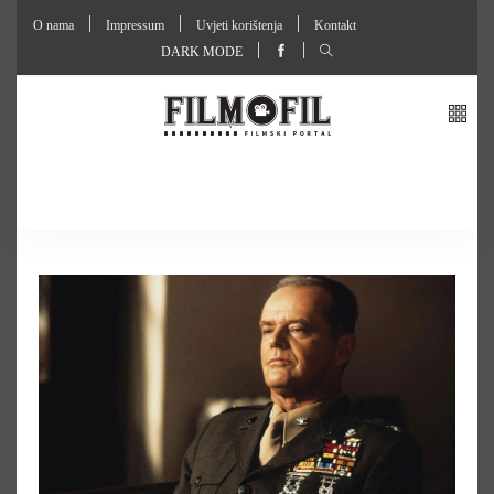
O nama
Impressum
Uvjeti korištenja
Kontakt
DARK MODE