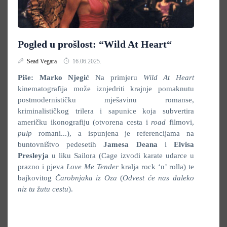
Pogled u prošlost: “Wild At Heart“
Sead Vegara
16.06.2025.
Piše: Marko Njegić
Na primjeru
Wild At Heart
kinematografija može iznjedriti krajnje pomaknutu
postmodernističku mješavinu romanse,
kriminalističkog trilera i sapunice koja subvertira
američku ikonografiju (otvorena cesta i
road
filmovi,
pulp
romani...), a ispunjena je referencijama na
buntovništvo pedesetih
Jamesa Deana
i
Elvisa
Presleyja
u liku Sailora (Cage izvodi karate udarce u
prazno i pjeva
Love Me Tender
kralja rock ‘n’ rolla) te
bajkovitog
Čarobnjaka iz Oza
(
Odvest će nas daleko
niz tu žutu cestu
).