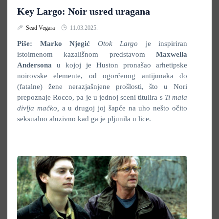
Key Largo: Noir usred uragana
Sead Vegara
11.03.2025.
Piše: Marko Njegić
Otok Largo
je inspiriran
istoimenom kazališnom predstavom
Maxwella
Andersona
u kojoj je Huston pronašao arhetipske
noirovske elemente, od ogorčenog antijunaka do
(fatalne) žene nerazjašnjene prošlosti, što u Nori
prepoznaje Rocco, pa je u jednoj sceni titulira s
Ti mala
divlja mačko,
a u drugoj joj šapće na uho nešto očito
seksualno aluzivno kad ga je pljunila u lice.