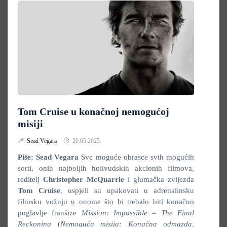
Tom Cruise u konačnoj nemogućoj
misiji
Sead Vegara
20.05.2025.
Piše: Sead Vegara
Sve moguće obrasce svih mogućih
sorti, onih najboljih holivudskih akcionih filmova,
reditelj
Christopher McQuarrie
i glumačka zvijezda
Tom Cruise
, uspjeli su upakovati u adrenalinsku
filmsku vožnju u onome što bi trebalo biti konačno
poglavlje franšize
Mission: Impossible – The Final
Reckoning
(
Nemoguća misija: Konačna odmazda,