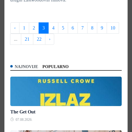
drugih Eastwoodovih filmova.
‹
1
2
3
4
5
6
7
8
9
10
...
21
22
›
NAJNOVIJE
POPULARNO
The Get Out
07.08.2026.