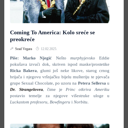
Coming To America: Kolo sreće se
preokreće
Sead Vegara
12.02.2025.
Piše: Marko Njegić
Nešto
murphyjevsko
Eddie
pokušava izvući dok, skriven ispod maske/prostetike
Ricka Bakera
, glumi još neke likove, starog crnog
brijača i njegovu vršnjačku bijelu mušteriju te pjevača
grupe Sexual Chocolate, po uzoru na
Petera Sellersa
u
Dr. Strangeloveu
, čime je
Princ otkriva Ameriku
postavio temelje za njegove višestruke uloge u
Luckastom profesoru
,
Bowfingeru
i
Norbitu
.