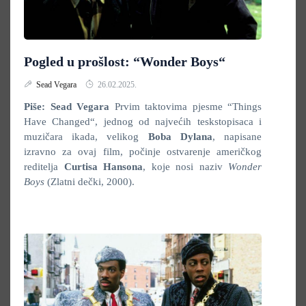
Pogled u prošlost: “Wonder Boys“
Sead Vegara
26.02.2025.
Piše: Sead Vegara
Prvim taktovima pjesme “Things
Have Changed“, jednog od najvećih teskstopisaca i
muzičara ikada, velikog
Boba Dylana
, napisane
izravno za ovaj film, počinje ostvarenje američkog
reditelja
Curtisa Hansona
, koje nosi naziv
Wonder
Boys
(Zlatni dečki, 2000).