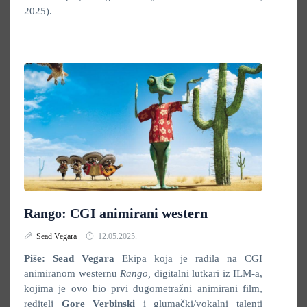
2025).
Rango: CGI animirani western
Sead Vegara
12.05.2025.
Piše: Sead Vegara
Ekipa koja je radila na CGI
animiranom westernu
Rango,
digitalni lutkari iz ILM-a,
kojima je ovo bio prvi dugometražni animirani film,
reditelj
Gore Verbinski
i glumački/vokalni talenti