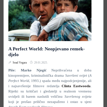
A Perfect World: Neopjevano remek-
djelo
Sead Vegara
29.01.2025.
Piše: Marko Njegić
Neprihvaćena u doba
kinopremijere, kriminalistička drama
Savršeni svijet
(
A
Perfect World
, 1993.) spada među najpodcjenjenije, ali
i najsavršenije filmove redatelja
Clinta Eastwooda
.
Rijetki su kritičari i gledatelji u realnom vremenu
uvidjeli ili barem naslutili veličinu
Savršenog svijeta
koji je prošao prilično nezapaženo i ostao u sjeni