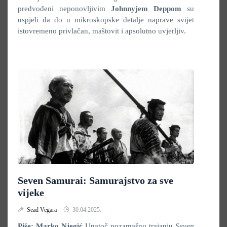
predvođeni neponovljivim
Johnnyjem Deppom
su
uspjeli da do u mikroskopske detalje naprave svijet
istovremeno privlačan, maštovit i apsolutno uvjerljiv.
Seven Samurai: Samurajstvo za sve
vijeke
Sead Vegara
30.04.2025.
Piše: Marko Njegić
Unatoč pozamašnu trajanju
Seven