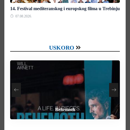
14. Festival mediteranskog i europskog filma u Trebinju
07.08.2026.
USKORO
How To Rob A Bank
Heart of the Beast
By Any Means
Behemoth