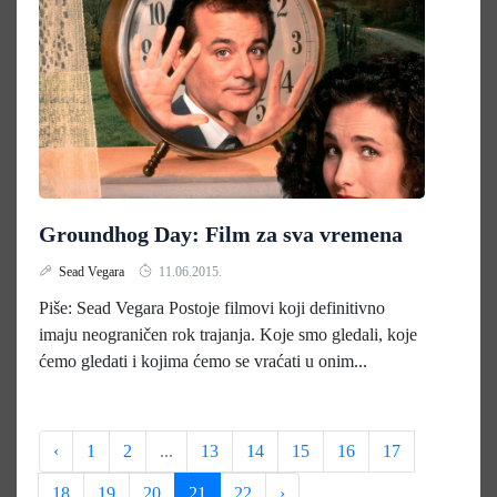
Groundhog Day: Film za sva vremena
Sead Vegara
11.06.2015.
Piše: Sead Vegara Postoje filmovi koji definitivno
imaju neograničen rok trajanja. Koje smo gledali, koje
ćemo gledati i kojima ćemo se vraćati u onim...
‹
1
2
...
13
14
15
16
17
18
19
20
21
22
›