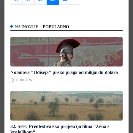
NAJNOVIJE
POPULARNO
Nolanova "Odiseja" preko praga od milijardu dolara
10.08.2026.
32. SFF: Predfestivalska projekcija filma “Žena s
krajolikom“