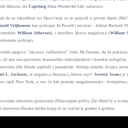
ćnih filmova; iza
Caprinog
filma
Wonderful Life
, naravno).
i da su iskorišteni svi likovi koji su se pojavili u prvom dijelu (Mc
inald Veljhonson
kao policajac Al Powell i novinar – lešinar Richard 
ortretirao
William Atherton
), i mnoštvo likova negativaca (
William 
odromske policije).
vratiti njegovo ''akciono veličanstvo'' John McTiernan, da bi pokazao
ali, ali ako mu oprostimo dramauršku nedoslijednost i donekle nelogičan 
 fanovima
Die Harda
najdraži i ponajbolji. Hemija između dvojice prota
el L. Jackson
), te negativca Simona („Simon says“
Jeremy Irons
) je 
i na cijeli New York, a sve će biti pomalo megalomansko –kompletna p
svojevrsnim rebootom (ponovnim iščitavanjem priče),
Die Hard
će u srcim
ati obavezna filmska lektira kojoj će se vraćati iz godine u godinu.