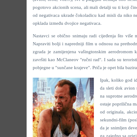
pogotovo akcionih scena, ali mali detalji su ti koji č
od negativaca ukrade čokoladicu kad misli da niko ne 
opklada između dvojice negativaca.
Nastavci se obično snimaju radi cijeđenja što više 
Napraviti bolji i napredniji film u odnosu na pretho
zgrada je zamijenjena vašingtonskim aerodromom koji
završiti kao McClaneov ''ručni rad''. I sada su teroris
pobjegne u ''sunčane krajeve''. Priča je opet bila bazi
Ipak, koliko god id
da sleti dok avion
na suprotne aerodr
ostaje poprilična ma
od originala, akci
sekundni-film (pos
da je snimljen deve
ga zajedno sa orig