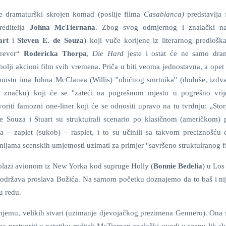
e dramaturški skrojen komad (poslije filma
Casablanca)
predstavlja
editelja
Johna McTiernana
. Zbog svog odmjernog i znalački na
art
i
Steven E. de Souza
) koji vuče korijene iz literarnog predloška
orever“
Rodericka Thorpa
,
Die Hard
jeste i ostat će ne samo dra
jbolji akcioni film svih vremena. Priča u biti veoma jednostavna, a opet
nistu ima Johna McClanea (Willis) ''običnog smrtnika'' (doduše, izdva
ku značku) koji će se ''zateći na pogrešnom mjestu u pogrešno vrij
voriti famozni one-liner koji će se odnositi upravo na tu tvrdnju: „Sto
 De Souza i Stuart su struktuirali scenario po klasičnom (američkom) p
ija – zaplet (sukob) – rasplet, i to su učinili sa takvom preciznošću 
ijama scenskih umjetnosti uzimati za primjer ''savršeno struktuiranog fi
olazi avionom iz New Yorka kod supruge Holly (
Bonnie Bedelia
) u Los
o održava proslava Božića. Na samom početku doznajemo da to baš i nij
 u redu.
njemu, velikih stvari (uzimanje djevojačkog prezimena Gennero). Ona s