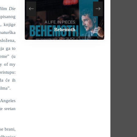
 film
Die
pisanog
Your Mother Your Mother Your
, knjige
How To Rob A Bank
Heart of the Beast
Behemoth
Mother
maturška
 složena,
ja ga to
eme'' (u
ry of my
ristupu:
da će ih
lma''.
 Angeles
e sretan
e brani,