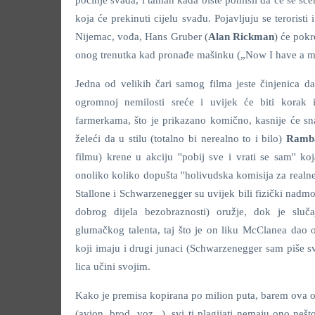
počinje svađa, i taman kada biste pomisli da će se sce
koja će prekinuti cijelu svađu. Pojavljuju se teroristi
Nijemac, vođa, Hans Gruber (
Alan Rickman
) će pokr
onog trenutka kad pronađe mašinku („Now I have a m
Jedna od velikih čari samog filma jeste činjenica da
ogromnoj nemilosti sreće i uvijek će biti korak 
farmerkama, što je prikazano komično, kasnije će sna
želeći da u stilu (totalno bi nerealno to i bilo)
Ramb
filmu) krene u akciju ''pobij sve i vrati se sam'' ko
onoliko koliko dopušta ''holivudska komisija za real
Stallone i Schwarzenegger su uvijek bili fizički nadmoć
dobrog dijela bezobraznosti) oružje, dok je sluč
glumačkog talenta, taj što je on liku McClanea dao o
koji imaju i drugi junaci (Schwarzenegger sam piše sv
lica učini svojim.
Kako je premisa kopirana po milion puta, barem ova o
(avion, brod, voz...), svi ti plagijati nemaju ono neš