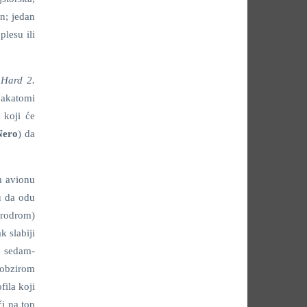
rn; jedan
lesu ili
 Hard 2.
Nakatomi
 koji će
Nero
) da
om avionu
u da odu
erodrom)
k slabiji
. sedam-
 obzirom
fila koji
i na top