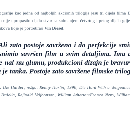
rafije kao jedna od najboljih akcionih trilogija jesu tri dijela filma
D
nije upropastio cijelu stvar sa snimanjem četvrtog i petog dijela gdje
ikova koje je portretirao
Vin Diesel
.
Ali zato postoje savršeno i do perfekcije smi
e snimio savršen film u svim detaljima. Ima 
e-nal-nu glumu, produkcioni dizajn je bravur
a je tanka. Postoje zato savršene filmske trilog
 Die Harder; režija: Renny Harlin; 1990; Die Hard With a Vengeance;
Bedelia, Rejinald Veljhonson, William Atherton/Franco Nero, William