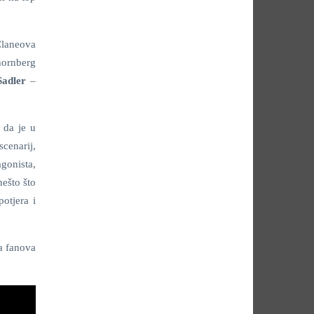
Claneova
Thornberg
Sadler
–
 da je u
scenarij,
gonista,
nešto što
otjera i
a fanova