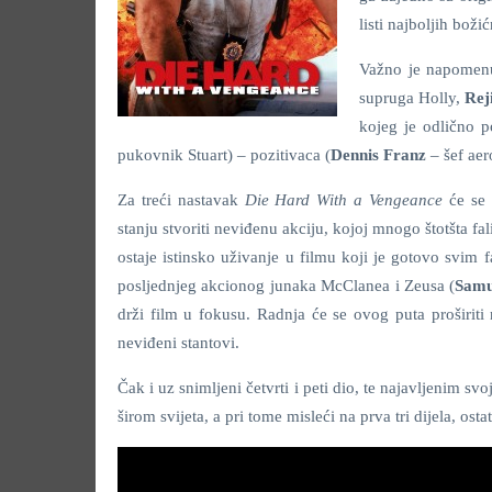
listi najboljih boži
Važno je napomenut
supruga Holly,
Rej
kojeg je odlično p
pukovnik Stuart) – pozitivaca (
Dennis Franz
– šef aer
Za treći nastavak
Die Hard With a Vengeance
će se 
stanju stvoriti neviđenu akciju, kojoj mnogo štotšta f
ostaje istinsko uživanje u filmu koji je gotovo svim
posljednjeg akcionog junaka McClanea i Zeusa (
Samu
drži film u fokusu. Radnja će se ovog puta proširit
neviđeni stantovi.
Čak i uz snimljeni četvrti i peti dio, te najavljenim 
širom svijeta, a pri tome misleći na prva tri dijela, ost