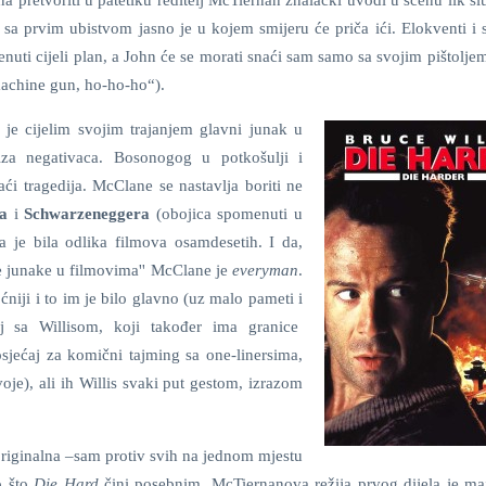
na pretvoriti u patetiku reditelj McTiernan znalački uvodi u scenu lik s
 i sa prvim ubistvom jasno je u kojem smijeru će priča ići. Elokventi i 
enuti cijeli plan, a John će se morati snaći sam samo sa svojim pištolje
achine gun, ho-ho-ho“).
 je cijelim svojim trajanjem glavni junak u
iza negativaca. Bosonogog u potkošulji i
ći tragedija. McClane se nastavlja boriti ne
a
i
Schwarzeneggera
(obojica spomenuti u
ja je bila odlika filmova osamdesetih. I da,
ne junake u filmovima'' McClane je
everyman
.
niji i to im je bilo glavno (uz malo pameti i
aj sa Willisom, koji također ima granice
sjećaj za komični tajming sa one-linersima,
oje), ali ih Willis svaki put gestom, izrazom
riginalna –sam protiv svih na jednom mjestu
to što
Die Hard
čini posebnim. McTiernanova režija prvog dijela je maj