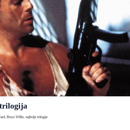
rilogija
Hard,
Bruce Willis,
najbolje trilogije