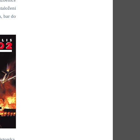
lužbenice
staloženi
m, bar do
storska,