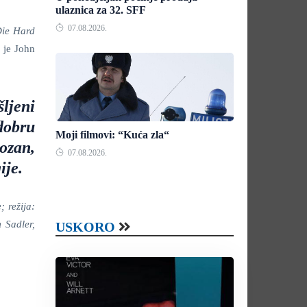
ulaznica za 32. SFF
07.08.2026.
ie Hard
 je John
šljeni
dobru
Moji filmovi: “Kuća zla“
ozan,
07.08.2026.
ije.
 režija:
 Sadler,
USKORO