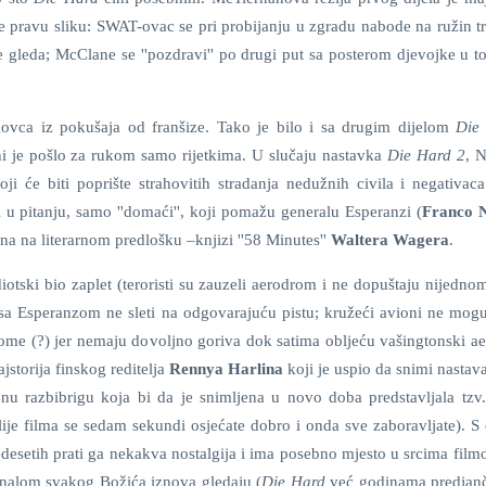
ine pravu sliku: SWAT-ovac se pri probijanju u zgradu nabode na ružin t
gleda; McClane se ''pozdravi'' po drugi put sa posterom djevojke u top
novca iz pokušaja od franšize. Tako je bilo i sa drugim dijelom
Die
dni je pošlo za rukom samo rijetkima. U slučaju nastavka
Die Hard 2
, 
 će biti poprište strahovitih stradanja nedužnih civila i negativaca
ti u pitanju, samo ''domaći'', koji pomažu generalu Esperanzi (
Franco 
rana na literarnom predlošku –knjizi ''58 Minutes''
Waltera Wagera
.
iotski bio zaplet (teroristi su zauzeli aerodrom i ne dopuštaju nijedn
 sa Esperanzom ne sleti na odgovarajuću pistu; kružeći avioni ne mog
ome (?) jer nemaju dovoljno goriva dok satima obljeću vašingtonski a
jstorija finskog reditelja
Rennya Harlina
koji je uspio da snimi nastava
onu razbibrigu koja bi da je snimljena u novo doba predstavljala tzv
lije filma se sedam sekundi osjećate dobro i onda sve zaboravljate). S
desetih prati ga nekakva nostalgija i ima posebno mjesto u srcima filmo
inalom svakog Božića iznova gledaju (
Die Hard
već godinama predjanč