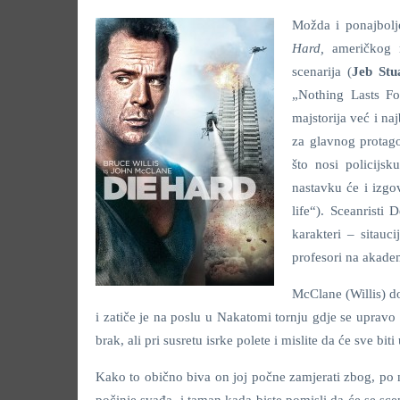
Možda i ponajbolj
Hard,
američkog r
scenarija (
Jeb Stu
„Nothing Lasts F
majstorija već i na
za glavnog protago
što nosi policijs
nastavku će i izgo
life“). Sceanristi
karakteri – sitauc
profesori na akadem
McClane (Willis) d
i zatiče je na poslu u Nakatomi tornju gdje se uprav
brak, ali pri susretu isrke polete i mislite da će sve biti
Kako to obično biva on joj počne zamjerati zbog, po 