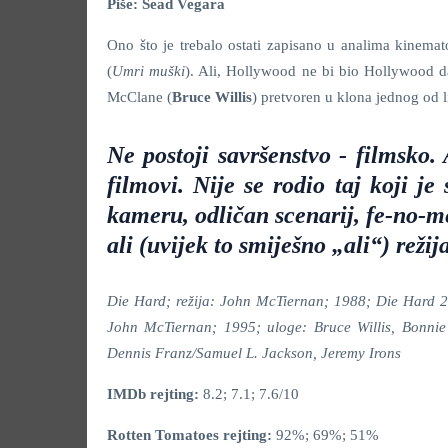
Piše: Sead Vegara
Ono što je trebalo ostati zapisano u analima kinematog
(
Umri muški
). Ali, Hollywood ne bi bio Hollywood da 
McClane (
Bruce Willis
) pretvoren u klona jednog od l
Ne postoji savršenstvo - filmsko. 
filmovi. Nije se rodio taj koji j
kameru, odličan scenarij, fe-no-m
ali (uvijek to smiješno „ali“) režij
Die Hard; režija: John McTiernan; 1988; Die Hard 2:
John McTiernan; 1995; uloge: Bruce Willis, Bonnie 
Dennis Franz/Samuel L. Jackson, Jeremy Irons
IMDb rejting:
8.2; 7.1; 7.6/10
Rotten Tomatoes rejting:
92%; 69%; 51%