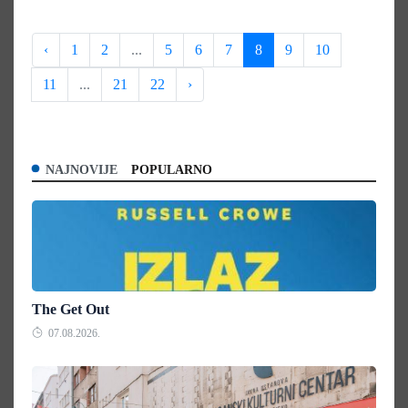
‹
1
2
...
5
6
7
8
9
10
11
...
21
22
›
NAJNOVIJE
POPULARNO
The Get Out
07.08.2026.