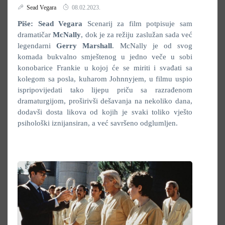
Sead Vegara
08.02.2023.
Piše: Sead Vegara
Scenarij za film potpisuje sam
dramatičar
McNally
, dok je za režiju zaslužan sada već
legendarni
Gerry Marshall
. McNally je od svog
komada bukvalno smještenog u jedno veče u sobi
konobarice Frankie u kojoj će se miriti i svađati sa
kolegom sa posla, kuharom Johnnyjem, u filmu uspio
ispripovijedati tako lijepu priču sa razrađenom
dramaturgijom, proširivši dešavanja na nekoliko dana,
dodavši dosta likova od kojih je svaki toliko vješto
psihološki iznijansiran, a već savršeno odglumljen.