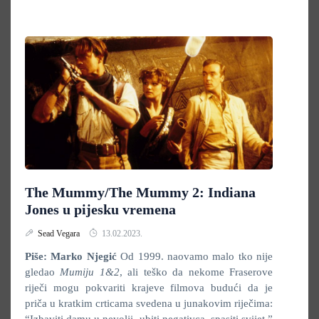
The Mummy/The Mummy 2: Indiana
Jones u pijesku vremena
Sead Vegara
13.02.2023.
Piše: Marko Njegić
Od 1999. naovamo malo tko nije
gledao
Mumiju 1&2
, ali teško da nekome Fraserove
riječi mogu pokvariti krajeve filmova budući da je
priča u kratkim crticama svedena u junakovim riječima: