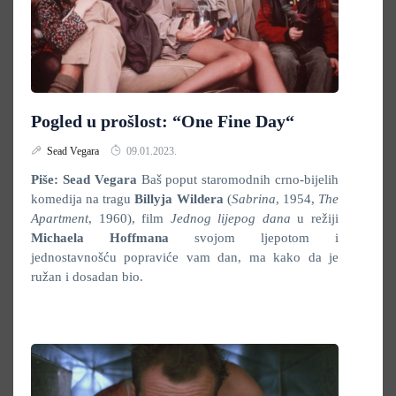
Pogled u prošlost: “One Fine Day“
Sead Vegara
09.01.2023.
Piše: Sead Vegara
Baš poput staromodnih crno-bijelih
komedija na tragu
Billyja Wildera
(
Sabrina
, 1954,
The
Apartment
, 1960), film
Jednog lijepog dana
u režiji
Michaela Hoffmana
svojom ljepotom i
jednostavnošću popraviće vam dan, ma kako da je
ružan i dosadan bio.