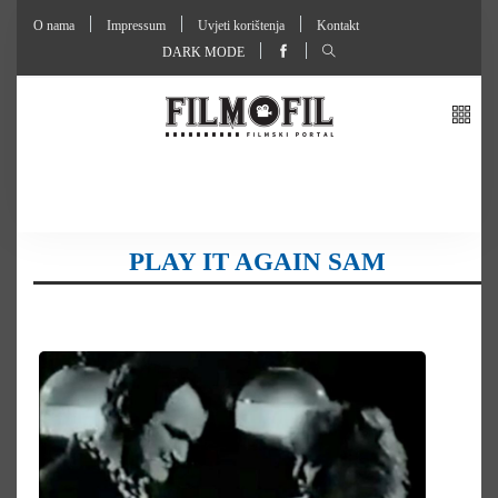
O nama
Impressum
Uvjeti korištenja
Kontakt
DARK MODE
PLAY IT AGAIN SAM