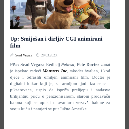
Up: Smiješan i dirljiv CGI animirani
film
Sead Vegara
20.03.2023.
Piše: Sead Vegara
Reditelj
Nebesa,
Pete Docter
zanat
je ispekao radeći
Monsters Inc
, također hvaljen, i kod
djece i odraslih omiljen animirani film. Docter je
digitalni lutkar koji je, sa armijom ljudi iza sebe –
piksarovaca, uspio da ispriča prelijepu i nadasve
brilijantnu priču o penzionisanom, starom prodavaču
balona koji se upusti u avanturu vezavši balone za
svoju kuću i namjeri se put Južne Amerike.