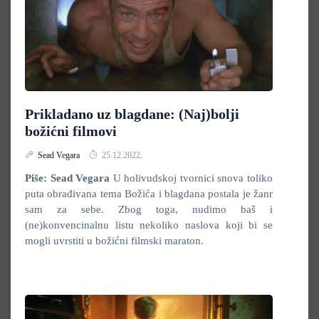
Prikladano uz blagdane: (Naj)bolji
božićni filmovi
Sead Vegara
25.12.2022.
Piše: Sead Vegara
U holivudskoj tvornici snova toliko
puta obrađivana tema Božića i blagdana postala je žanr
sam za sebe. Zbog toga, nudimo baš i
(ne)konvencinalnu listu nekoliko naslova koji bi se
mogli uvrstiti u božićni filmski maraton.