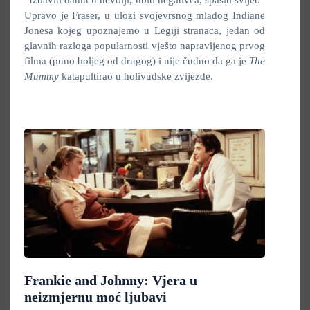
“Izbaviti damu u nevolji, ubiti negativca, spasiti svijet.”
Upravo je Fraser, u ulozi svojevrsnog mladog Indiane
Jonesa kojeg upoznajemo u Legiji stranaca, jedan od
glavnih razloga popularnosti vješto napravljenog prvog
filma (puno boljeg od drugog) i nije čudno da ga je
The
Mummy
katapultirao u holivudske zvijezde.
Frankie and Johnny: Vjera u
neizmjernu moć ljubavi