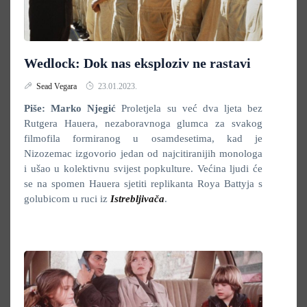
Wedlock: Dok nas eksploziv ne rastavi
Sead Vegara
23.01.2023.
Piše: Marko Njegić
Proletjela su već dva ljeta bez
Rutgera Hauera, nezaboravnoga glumca za svakog
filmofila formiranog u osamdesetima, kad je
Nizozemac izgovorio jedan od najcitiranijih monologa
i ušao u kolektivnu svijest popkulture. Većina ljudi će
se na spomen Hauera sjetiti replikanta Roya Battyja s
golubicom u ruci iz
Istrebljivača
.