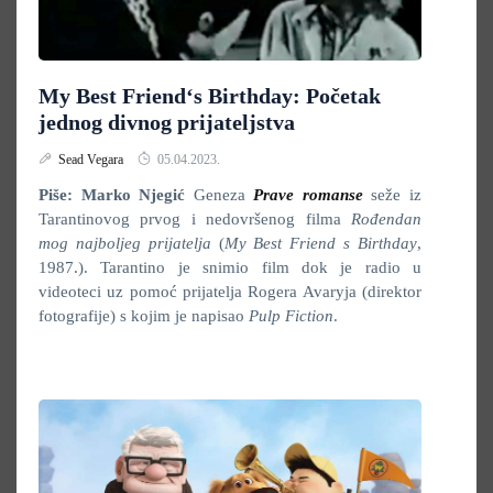
My Best Friend‘s Birthday: Početak
jednog divnog prijateljstva
Sead Vegara
05.04.2023.
Piše: Marko Njegić
Geneza
Prave romanse
seže iz
Tarantinovog prvog i nedovršenog filma
Rođendan
mog najboljeg prijatelja
(
My Best Friend s Birthday
,
1987.). Tarantino je snimio film dok je radio u
videoteci uz pomoć prijatelja Rogera Avaryja (direktor
fotografije) s kojim je napisao
Pulp Fiction
.