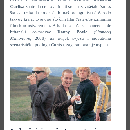
nastala iz pera maestra pisane filmske riječi
Richarda
Curtisa
znate da će i ova imati sretan završetak. Samo,
šta sve treba da prođe da bi naš protagonista došao do
takvog kraja, to je ono što čini film
Yesterday
iznimnim
filmskim ostvarenjem. A kada se još iza kemere nađe
britanski oskarovac
Danny Boyle
(
Slumdog
Millionaire,
2008), uz uvijek svježu i inovativnu
scenarističku podlogu Curtisa, zagarantovan je uspjeh.