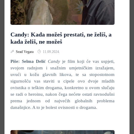
Candy: Kada možeš prestati, ne želiš, a
kada želiš, ne možeš
Sead Vegara
11.09.2024.
Piše: Selma Delić
Candy
je film koji će vas uspjeti,
svojom radnjom i snažnim umjetničkim izražajem,
uvući u kožu glavnih likova, te sa stopostotnom
sigurnošću vas staviti u cipele ovo dvoje mladih
ovisnika o teškim drogama, konkretno u ovom slučaju
se radi o heroinu, nakon čega nećete ostati ravnodušni
prema jednom od najvećih globalnih problema
današnjice. A to je bolest ovisnosti o drogama.