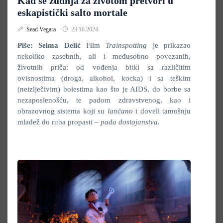
Kad se žudnja za životom pretvori u
eskapistički salto mortale
Sead Vegara
23.10.2024.
Piše: Selma Delić
Film
Trainspotting
je prikazao
nekoliko zasebnih, ali i međusobno povezanih,
životnih priča: od vođenja bitki sa različitim
ovisnostima (droga, alkohol, kocka) i sa teškim
(neizlječivim) bolestima kao što je AIDS, do borbe sa
nezaposlenošću, te padom zdravstvenog, kao i
obrazovnog sistema koji su
lančano
i doveli tamošnju
mladež do ruba propasti –
pada dostojanstva
.