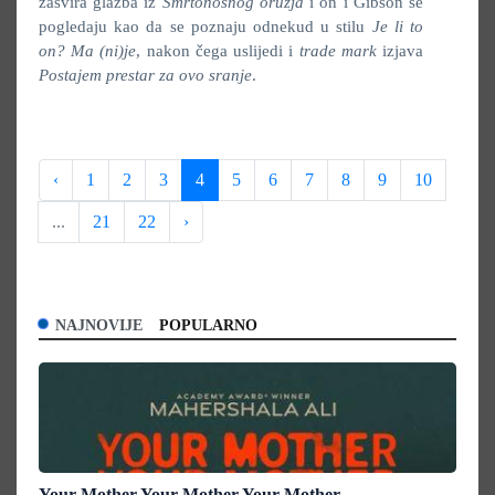
zasvira glazba iz
Smrtonosnog oružja
i on i Gibson se
pogledaju kao da se poznaju odnekud u stilu
Je li to
on? Ma (ni)je
, nakon čega uslijedi i
trade mark
izjava
Postajem prestar za ovo sranje
.
‹
1
2
3
4
5
6
7
8
9
10
...
21
22
›
NAJNOVIJE
POPULARNO
Your Mother Your Mother Your Mother