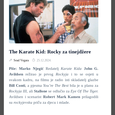
The Karate Kid: Rocky za tinejdžere
Sead Vegara
25.12.2024.
Piše: Marko Njegić
Redatelj
Karate Kida
John G.
Avildsen
režirao je prvog
Rockyja
i to se osjeti u
svakom kadru, na filmu je radio isti skladatelj glazbe
Bill Conti
, a pjesma
You’re The Best
bila je u planu za
Rockyja III
, ali
Stallone
se odlučio za
Eye Of The Tiger.
Avildsen i scenarist
Robert Mark Kamen
prilagodili
su
rockyjevsku
priču za djecu i mlade.