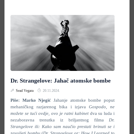
Dr. Strangelove: Jahač atomske bombe
Sead Vegara
20.11.2024.
Piše: Marko Njegić
Jahanje atomske bombe poput
mehaničkog razjarenog bika i izjava
Gospodo, ne
možete se tući ovdje, ovo je ratni kabinet
dva su luda i
nezaboravna trenutka iz briljantnog filma
Dr.
Strangelove ili: Kako sam naučio prestati brinuti se i
zavoljeti bombu
(
Dr. Strangelove or: How I Learned to