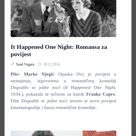
It Happened One Night: Romansa za
povijest
Sead Vegara
30.12.2024.
Piše: Marko Njegić
Opaska
Ovo je povijest u
nastajanju,
izgovorena u romantičnoj komediji
Dogodilo se jedne noći
(
It Happened One Night
,
1934.), pokazala se točnom za klasik
Franka Capre
.
Film
Dogodilo se jedne noći
stvorio je novu povijest
kinematografije i žanra romantične komedije.