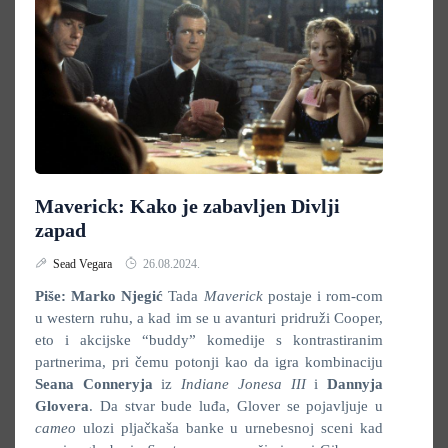
Maverick: Kako je zabavljen Divlji
zapad
Sead Vegara
26.08.2024.
Piše: Marko Njegić
Tada
Maverick
postaje i rom-com
u western ruhu, a kad im se u avanturi pridruži Cooper,
eto i akcijske “buddy” komedije s kontrastiranim
partnerima, pri čemu potonji kao da igra kombinaciju
Seana Conneryja
iz
Indiane Jonesa III
i
Dannyja
Glovera
. Da stvar bude luđa, Glover se pojavljuje u
cameo
ulozi pljačkaša banke u urnebesnoj sceni kad