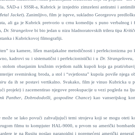
a, SAD-a i SSSR-a, Kubrick je iznjedrio zimzeleni antiratni i antimilit
Metal Jacket
). Zanimljivo, film je isprve, sukladno Georgeovu predlošk
rata, ali ga je Kubrick pretvorio u crnu komediju s puno verbalnog i f
m,
Dr. Strangelove
bi bio jedan u nizu hladnoratovskih trilera tipa
Kritič
stanka i Kubrickovoj filmografiji.
ten” iza kamere, lišen manijakalne metodičnosti i perfekcionizma po 
vno, kadrovi su i sistematični i perfekcionistički i u
Dr. Strangeloveu
,
 stolom obasjanim kružnim svjetlom nalik kupoli koja ga prati/obavi
nterijer svemirskog broda, a stol i “svjetlosna” kupola poviše njega o
miru
da ih se postavi vertikalno. Svakako, film je vinuo Kubricka u p
ući projekt) i zacementirao njegove preokupacije u vezi pogleda na lju
nk Panther
,
Dobrododošli, gospodine Chance
) kao vanserijskog ko
u
može se lako povući zahvaljujući temi strojeva koji se mogu oteti kon
 u drugom filmu to kompjuter HAL-9000, u prvom su američki bombarde
dere je na Rusiju poslao paranoidni i poremećeni američki general