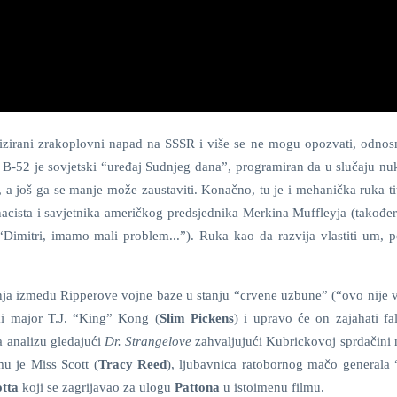
orizirani zrakoplovni napad na SSSR i više se ne mogu opozvati, odno
t B-52 je sovjetski “uređaj Sudnjeg dana”, programiran da u slučaju nu
, a još ga se manje može zaustaviti. Konačno, tu je i mehanička ruka t
 nacista i savjetnika američkog predsjednika Merkina Muffleyja (također
(“Dimitri, imamo mali problem...”). Ruka kao da razvija vlastiti um, 
vanja između Ripperove vojne baze u stanju “crvene uzbune” (“ovo nije 
ski major T.J. “King” Kong (
Slim Pickens
) i upravo će on zajahati fa
a analizu gledajući
Dr. Strangelove
zahvaljujući Kubrickovoj sprdačini 
mu je Miss Scott (
Tracy Reed
), ljubavnica ratobornog mačo generala
otta
koji se zagrijavao za ulogu
Pattona
u istoimenu filmu.