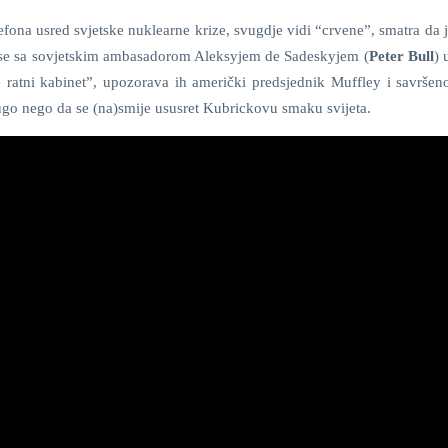
efona usred svjetske nuklearne krize, svugdje vidi “crvene”, smatra da 
če se sa sovjetskim ambasadorom Aleksyjem de Sadeskyjem (
Peter Bull
) 
 ratni kabinet”, upozorava ih američki predsjednik Muffley i savršen
drugo nego da se (na)smije ususret Kubrickovu smaku svijeta.