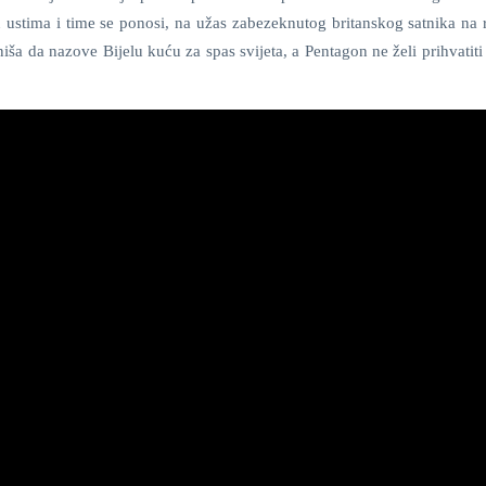
ustima i time se ponosi, na užas zabezeknutog britanskog satnika na 
iša da nazove Bijelu kuću za spas svijeta, a Pentagon ne želi prihvatiti