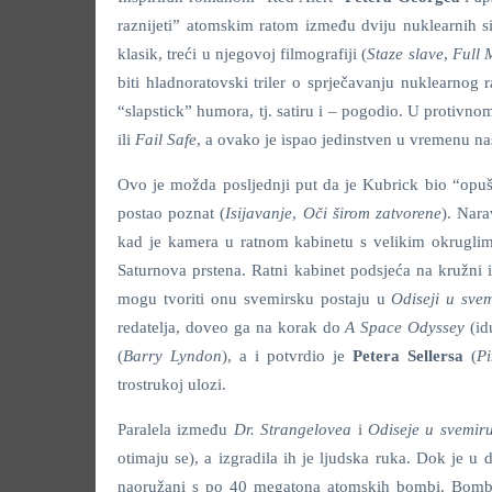
raznijeti” atomskim ratom između dviju nuklearnih sil
klasik, treći u njegovoj filmografiji (
Staze slave
,
Full 
biti hladnoratovski triler o sprječavanju nuklearnog 
“slapstick” humora, tj. satiru i – pogodio. U protivno
ili
Fail Safe
, a ovako je ispao jedinstven u vremenu na
Ovo je možda posljednji put da je Kubrick bio “opuš
postao poznat (
Isijavanje
,
Oči širom zatvorene
). Nara
kad je kamera u ratnom kabinetu s velikim okruglim
Saturnova prstena. Ratni kabinet podsjeća na kružni i
mogu tvoriti onu svemirsku postaju u
Odiseji u sve
redatelja, doveo ga na korak do
A Space Odyssey
(id
(
Barry Lyndon
), a i potvrdio je
Petera Sellersa
(
Pi
trostrukoj ulozi.
Paralela između
Dr. Strangelovea
i
Odiseje u svemir
otimaju se), a izgradila ih je ljudska ruka. Dok je
naoružani s po 40 megatona atomskih bombi. Bombar