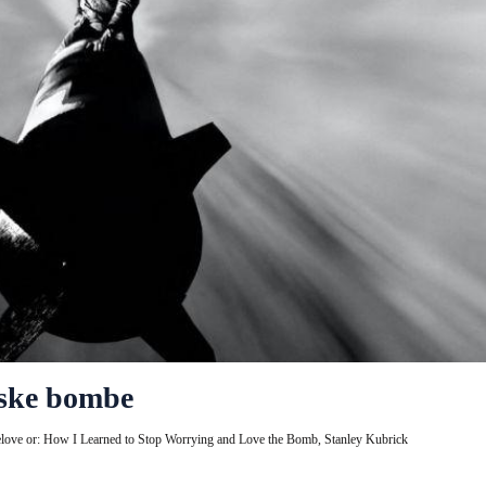
mske bombe
elove or: How I Learned to Stop Worrying and Love the Bomb,
Stanley Kubrick