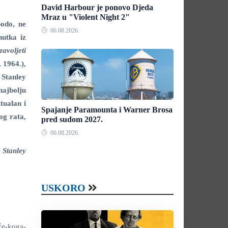
David Harbour je ponovo Djeda
Mraz u "Violent Night 2"
odo, ne
06.08.2026.
nutka iz
avoljeti
, 1964.),
Stanley
najbolju
tualan i
Spajanje Paramounta i Warner Brosa
og rata,
pred sudom 2027.
06.08.2026.
 Stanley
USKORO
će-koga-