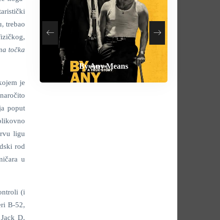
aristički
u, trebao
izičkog,
na točka
How To Rob A Bank
Heart of the Beast
By Any Means
Behemoth
kojem je
 naročito
ja poput
blikovno
rvu ligu
dski rod
mičara u
troli (i
ri B-52,
 Jack D.