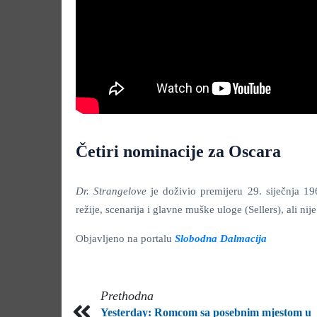
Četiri nominacije za Oscara
Dr. Strangelove
je doživio premijeru 29. siječnja 19
režije, scenarija i glavne muške uloge (Sellers), ali nij
Objavljeno na portalu
Slobodna Dalmacija
Prethodna
Yesterday: Romcom sa posebnim mjestom u