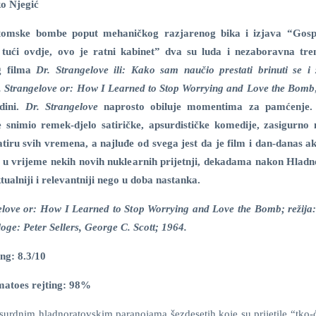
o Njegić
tomske bombe poput mehaničkog razjarenog bika i izjava “Gosp
tući ovdje, ovo je ratni kabinet” dva su luda i nezaboravna tre
og filma
Dr. Strangelove ili: Kako sam naučio prestati brinuti se i z
. Strangelove or: How I Learned to Stop Worrying and Love the Bomb
edini.
Dr. Strangelove
naprosto obiluje momentima za pamćenje. 
 snimio remek-djelo satiričke, apsurdističke komedije, zasigurno 
satiru svih vremena, a najluđe od svega jest da je film i dan-danas ak
 u vrijeme nekih novih nuklearnih prijetnji, dekadama nakon Hladn
ualniji i relevantniji nego u doba nastanka.
elove or: How I Learned to Stop Worrying and Love the Bomb; režija:
oge: Peter Sellers, George C. Scott; 1964.
ng: 8.3/10
matoes rejting: 98%
psurdnim hladnoratovskim paranojama šezdesetih koje su prijetile “tko-