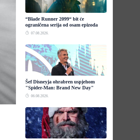
“Blade Runner 2099“ bit će
ograničena serija od osam epizoda
07.08.2026.
Šef Disneyja ohrabren uspjehom
"Spider-Man: Brand New Day"
06.08.2026.