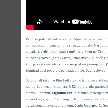
B-52 su poletjeli nakon što je Ripper naredio neaut
on, nedostupni general, ima šifru za opoziv. Nasupro
napada izvede protunapad i uništi sav život na Zemlji
dr. Strangelovea (opet Sellers), znanstvenika, bivšeg
koji je često na telefonu sa sovjetskim premijerom 
formirati naci pozdrav, pa i zadaviti Dr. Strangelovea.
Suludo, ali takav je film koji efektno isprepleće zbi
ratnog kabineta i interijera B-52 gdje vlada patriot
atomsku bombu.
Sigmund Freud
bi imao materijala z
američkog vojnog “kurčenja”. Jedini ženski lik u fil
Turgidsona u izvanrednom tumačenju
Georgea C. Sc