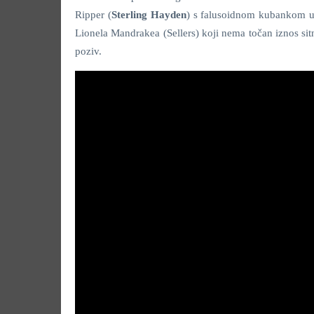
Ripper (
Sterling Hayden
) s falusoidnom kubankom u 
Lionela Mandrakea (Sellers) koji nema točan iznos sitn
poziv.