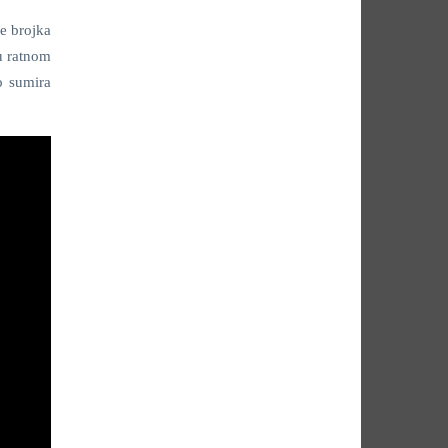
je brojka
u ratnom
o sumira