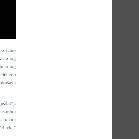
sno samo
klearnog
itularnog
 Sellers)
pokušava
vježba”),
lusoidnu
na račun
 “Bucka”