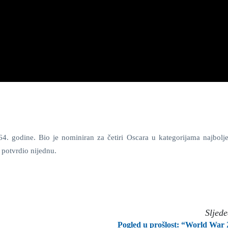
64. godine. Bio je nominiran za četiri Oscara u kategorijama najbolje
e potvrdio nijednu.
Sljed
Pogled u prošlost: “World War