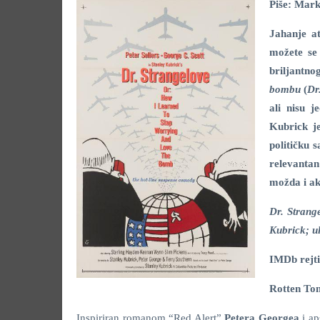
Piše: Mark
Jahanje a
možete se 
briljantn
bombu
(
Dr
ali nisu j
Kubrick je
političku 
relevantan
možda i akt
Dr. Strang
Kubrick; ul
IMDb rejti
Rotten To
Inspiriran romanom “Red Alert”
Petera Georgea
i a