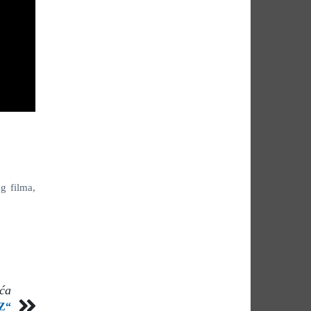
g filma,
eća
 Z“