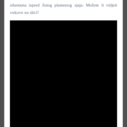
siluetama ispred žutog plamenog sjaja. Možete li vidjeti
vukove na slici?