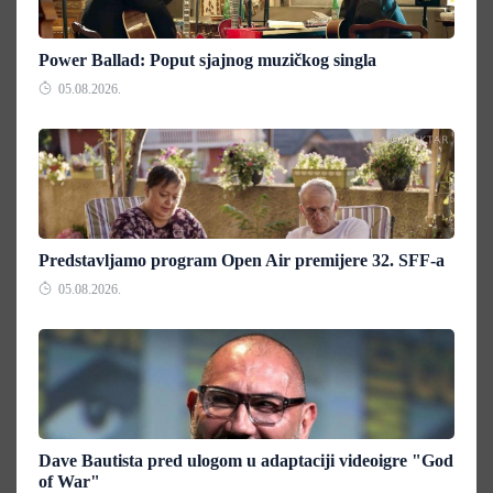
Power Ballad: Poput sjajnog muzičkog singla
05.08.2026.
Predstavljamo program Open Air premijere 32. SFF-a
05.08.2026.
Dave Bautista pred ulogom u adaptaciji videoigre "God
of War"