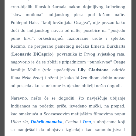
crno-bijelih filmskih žurnala nakon dojmljivog koloritnog
“slow motiona” indijanskog plesa pod kišom nafte.
Pohlepni Hale, “kralj brežuljaka Osagea”, nije prezao kako
doći do indijanskog novca od nafte, posebice na “posjedu
pune krvi”, orkestrirajući raznorazne urote i spletke.
Recimo, ne pretjerano pametnog nećaka Ernesta Burkharta
(
Leonardo DiCaprio
), povratnika iz Prvog svjetskog rata,
nagovorio je da se zbliži s pripadnicom “punokrvne” Osage
familije Mollie (vrlo upečatljiva
Lily Gladstone
; otkriće
filma
Neke žene
) i oženi je kako bi ženidbom dobio novac
od posjeda ako se nekome iz njezine obitelji nešto dogodi.
Naravno, nešto će se dogoditi, što navješćuje ubijanje
Indijanaca na početku priče, izvedeno mučki, na prepad,
kao smaknuća u Scorseseovim mafijaškim filmovima poput
Ulica zla
,
Dobrih momaka
,
Casina
i
Irca
, s ubojicama koji
su namještali da ubojstva izgledaju kao samoubojstva i