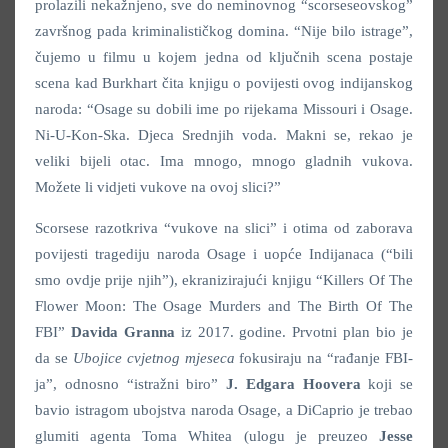
prolazili nekažnjeno, sve do neminovnog “scorseseovskog”
završnog pada kriminalističkog domina. “Nije bilo istrage”,
čujemo u filmu u kojem jedna od ključnih scena postaje
scena kad Burkhart čita knjigu o povijesti ovog indijanskog
naroda: “Osage su dobili ime po rijekama Missouri i Osage.
Ni-U-Kon-Ska. Djeca Srednjih voda. Makni se, rekao je
veliki bijeli otac. Ima mnogo, mnogo gladnih vukova.
Možete li vidjeti vukove na ovoj slici?”
Scorsese razotkriva “vukove na slici” i otima od zaborava
povijesti tragediju naroda Osage i uopće Indijanaca (“bili
smo ovdje prije njih”), ekranizirajući knjigu “Killers Of The
Flower Moon: The Osage Murders and The Birth Of The
FBI”
Davida Granna
iz 2017. godine. Prvotni plan bio je
da se
Ubojice cvjetnog mjeseca
fokusiraju na “rađanje FBI-
ja”, odnosno “istražni biro”
J. Edgara Hoovera
koji se
bavio istragom ubojstva naroda Osage, a DiCaprio je trebao
glumiti agenta Toma Whitea (ulogu je preuzeo
Jesse