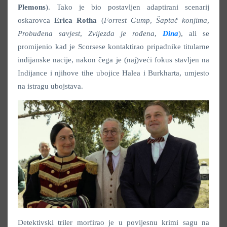
Plemons
). Tako je bio postavljen adaptirani scenarij
oskarovca
Erica Rotha
(
Forrest Gump
,
Šaptač konjima
,
Probuđena savjest
,
Zvijezda je rođena
,
Dina
), ali se
promijenio kad je Scorsese kontaktirao pripadnike titularne
indijanske nacije, nakon čega je (naj)veći fokus stavljen na
Indijance i njihove tihe ubojice Halea i Burkharta, umjesto
na istragu ubojstava.
Detektivski triler morfirao je u povijesnu krimi sagu na