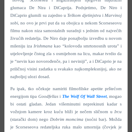
glumaca De Nira i DiCaprija. Podsjetimo, De Niro i
DiCaprio glumili su zajedno u
Teškom djetinjstvu
i
Marvinoj
sobi
, no ovo je prvi put da su obojica u nekom Scorseseovu
filmu nakon niza samostalnih suradnji s jednim od najvećih
živućih redatelja. De Niro daje ponajbolju izvedbu u novom
mileniju iza
Irishmana
kao “kolovođa smrtonosnih urota” i
utjelovljenje čistog zla s osmijehom na licu, makar tvrdio da
je “nevin kao novorođenče, pa i neviniji”, a i DiCaprio je na
priličnoj visini zadatka u svakako najkompleksnijoj, ako ne
najboljoj ulozi dosad.
Pa ipak, tko očekuje namiriti filmofilske apetite prštećom
energijom tipa
Goodfellas
i
The Wolf Of Wall Street
, mogao
bi ostati gladan. Jedan višeminutni neprekinuti kadar s
vožnjom kamere kroz kuću bliži je nečem sličnom u
Ircu
(starački dom) nego
Dobrim momcima
(noćni bar). Možda
je Scorseseova redateljska ruka malo umornija (čovjek je