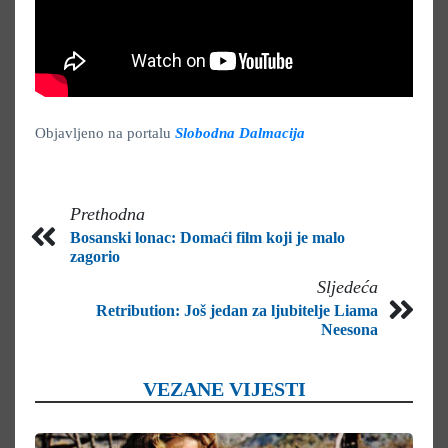
Objavljeno na portalu
Slobodna Dalmacija
Prethodna
Bosanski lonac: Domaći film koji je malo
zagorio
Sljedeća
Retribution: Još jedan za ljubitelje Liama
Neesona
VEZANE VIJESTI