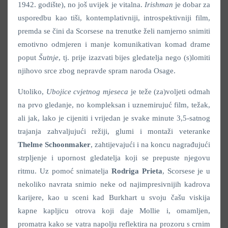
1942. godište), no još uvijek je vitalna.
Irishman
je dobar za
usporedbu kao tiši, kontemplativniji, introspektivniji film,
premda se čini da Scorsese na trenutke želi namjerno snimiti
emotivno odmjeren i manje komunikativan komad drame
poput
Šutnje
, tj. prije izazvati bijes gledatelja nego (s)lomiti
njihovo srce zbog nepravde spram naroda Osage.
Utoliko,
Ubojice cvjetnog mjeseca
je teže (za)voljeti odmah
na prvo gledanje, no kompleksan i uznemirujuć film, težak,
ali jak, lako je cijeniti i vrijedan je svake minute 3,5-satnog
trajanja zahvaljujući režiji, glumi i montaži veteranke
Thelme Schoonmaker
, zahtijevajući i na koncu nagrađujući
strpljenje i upornost gledatelja koji se prepuste njegovu
ritmu. Uz pomoć snimatelja
Rodriga Prieta
, Scorsese je u
nekoliko navrata snimio neke od najimpresivnijih kadrova
karijere, kao u sceni kad Burkhart u svoju čašu viskija
kapne kapljicu otrova koji daje Mollie i, omamljen,
promatra kako se vatra napolju reflektira na prozoru s crnim