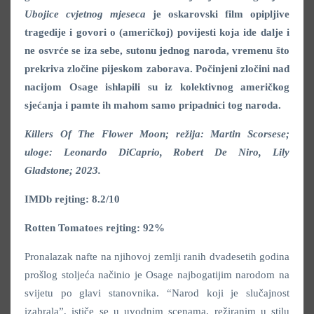
Ubojice cvjetnog mjeseca
je oskarovski film opipljive
tragedije i govori o (američkoj) povijesti koja ide dalje i
ne osvrće se iza sebe, sutonu jednog naroda, vremenu što
prekriva zločine pijeskom zaborava. Počinjeni zločini nad
nacijom Osage ishlapili su iz kolektivnog američkog
sjećanja i pamte ih mahom samo pripadnici tog naroda.
Killers Of The Flower Moon; režija: Martin Scorsese;
uloge: Leonardo DiCaprio, Robert De Niro, Lily
Gladstone; 2023.
IMDb rejting: 8.2/10
Rotten Tomatoes rejting: 92%
Pronalazak nafte na njihovoj zemlji ranih dvadesetih godina
prošlog stoljeća načinio je Osage najbogatijim narodom na
svijetu po glavi stanovnika. “Narod koji je slučajnost
izabrala”, ističe se u uvodnim scenama, režiranim u stilu