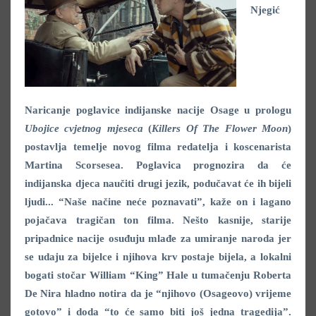
Njegić
Naricanje poglavice indijanske nacije Osage u prologu
Ubojice cvjetnog mjeseca
(
Killers Of The Flower Moon
)
postavlja temelje novog filma redatelja i koscenarista
Martina Scorsesea
. Poglavica prognozira da će
indijanska djeca naučiti drugi jezik, podučavat će ih bijeli
ljudi... “Naše načine neće poznavati”, kaže on i lagano
pojačava tragičan ton filma. Nešto kasnije, starije
pripadnice nacije osuđuju mlađe za umiranje naroda jer
se udaju za bijelce i njihova krv postaje bijela, a lokalni
bogati stočar William “King” Hale u tumačenju Roberta
De Nira
hladno notira da je “njihovo (Osageovo) vrijeme
gotovo” i doda “to će samo biti još jedna tragedija”.