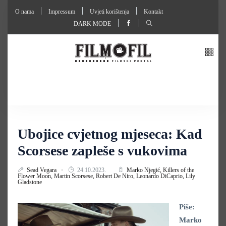
O nama
Impressum
Uvjeti korištenja
Kontakt
DARK MODE
Ubojice cvjetnog mjeseca: Kad
Scorsese zapleše s vukovima
Sead Vegara
24.10.2023.
Marko Njegić,
Killers of the
Flower Moon,
Martin Scorsese,
Robert De Niro,
Leonardo DiCaprio,
Lily
Gladstone
Piše:
Marko