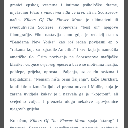
granici epskog vesterna i intimne psihološke drame,
mješavinu
Plesa s vukovima
i
Bit će krvi
, ali na Scorseseov
način.
Killers Of The Flower Moon
je ultimativni ili
sveobuhvatni Scorsese, svojevrsni “best of” njegove
filmografije. Film nastavlja tamo gdje je redatelj stao s
“Bandama New Yorka” kao još jedan povijesni ep o
“rukama koje su izgradile Ameriku” i krvi koja je namočila
američko tlo. Osim pozivanja na Scorseseove mafijaške
klasike,
Ubojice cvjetnog mjeseca
bave se motivima nasilja,
pohlepe, grijeha, oprosta i žaljenja, uz osudu rasizma i
kapitalizma. “Nemam ništa osim žaljenja”, kaže Burkhart,
konfliktiran između ljubavi prema novcu i Mollie, koja je
zarana uvidjela kakav je i nazvala ga je “kojotom”, ali
svejedno voljela i preuzela ulogu nekakve ispovjednice
njegovih grijeha.
Konačno,
Killers Of The Flower Moon
spaja “starog” i
“novog” Scorsesea i angažiranjem njegovih najdražih