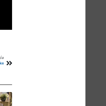
eća
iku