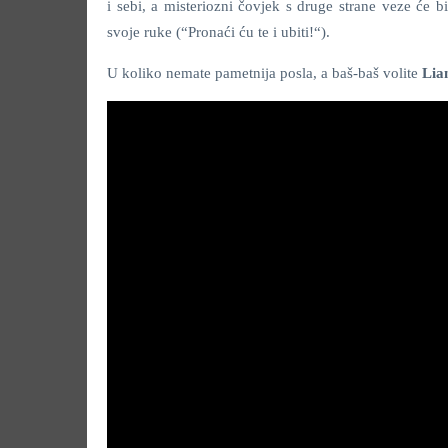
i sebi, a misteriozni čovjek s druge strane veze će b
svoje ruke (“Pronaći ću te i ubiti!“).
U koliko nemate pametnija posla, a baš-baš volite
Lia