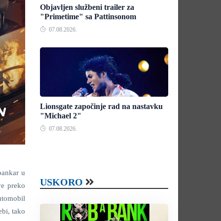
Objavljen službeni trailer za
"Primetime" sa Pattinsonom
07.08.2026.
Lionsgate započinje rad na nastavku
"Michael 2"
07.08.2026.
bankar u
USKORO
ve preko
utomobil
ebi, tako