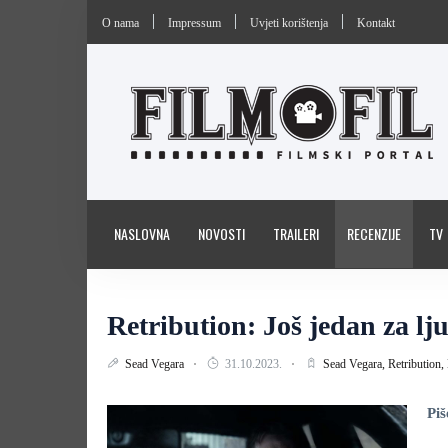
O nama
Impressum
Uvjeti korištenja
Kontakt
NASLOVNA
NOVOSTI
TRAILERI
RECENZIJE
TV
Retribution: Još jedan za lj
Sead Vegara
31.10.2023.
Sead Vegara,
Retribution,
Piš