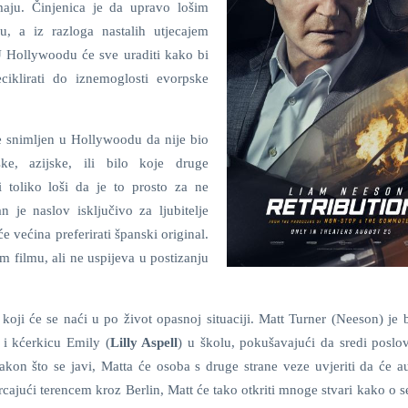
aju. Činjenica je da upravo lošim
, a iz razloga nastalih utjecajem
U Hollywoodu će sve uraditi kako bi
eciklirati do iznemoglosti evorpske
e snimljen u Hollywoodu da nije bio
e, azijske, ili bilo koje druge
i toliko loši da je to prosto za ne
n je naslov isključivo za ljubitelje
 većina preferirati španski original.
m filmu, ali ne uspijeva u postizanju
oji će se naći u po život opasnoj situaciji. Matt Turner (Neeson) je 
 i kćerkicu Emily (
Lilly Aspell
) u školu, pokušavajući da sredi poslo
akon što se javi, Matta će osoba s druge strane veze uvjeriti da će a
urcajući terencem kroz Berlin, Matt će tako otkriti mnoge stvari kako o s