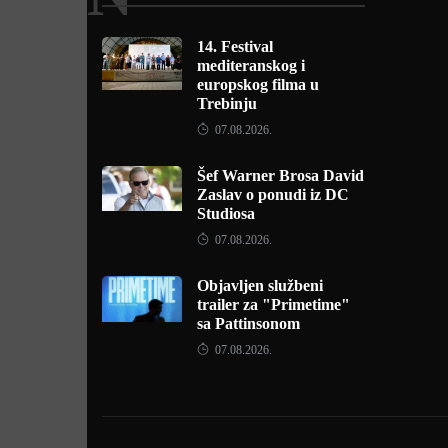
14. Festival
mediteranskog i
europskog filma u
Trebinju
07.08.2026.
Šef Warner Brosa David
Zaslav o ponudi iz DC
Studiosa
07.08.2026.
Objavljen službeni
trailer za "Primetime"
sa Pattinsonom
07.08.2026.