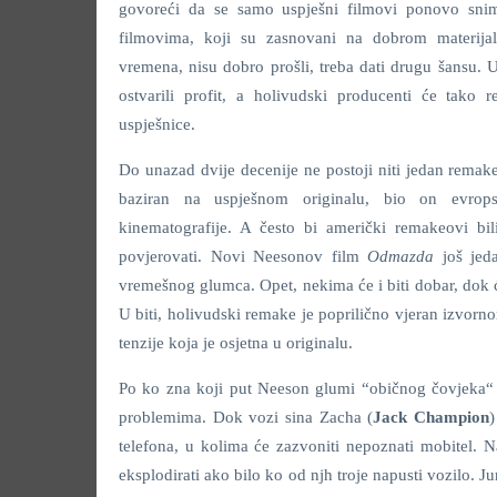
govoreći da se samo uspješni filmovi ponovo snim
filmovima, koji su zasnovani na dobrom materijalu
vremena, nisu dobro prošli, treba dati drugu šansu. 
ostvarili profit, a holivudski producenti će tako r
uspješnice.
Do unazad dvije decenije ne postoji niti jedan remak
baziran na uspješnom originalu, bio on evropsk
kinematografije. A često bi američki remakeovi bil
povjerovati. Novi Neesonov film
Odmazda
još jeda
vremešnog glumca. Opet, nekima će i biti dobar, dok će
U biti, holivudski remake je poprilično vjeran izvorno
tenzije koja je osjetna u originalu.
Po ko zna koji put Neeson glumi “običnog čovjeka“ k
problemima. Dok vozi sina Zacha (
Jack Champion
)
telefona, u kolima će zazvoniti nepoznati mobitel. N
eksplodirati ako bilo ko od njh troje napusti vozilo. J