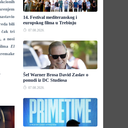
akcionih
varenjem
nastavio
14. Festival mediteranskog i
europskog filma u Trebinju
eda bili
07.08.2026.
 čak tri
, a nosi
 filma
El
n remake
.
Šef Warner Brosa David Zaslav o
ponudi iz DC Studiosa
07.08.2026.