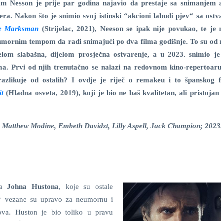
am Nesson je prije par godina najavio da prestaje sa snimanjem 
lera. Nakon što je snimio svoj istinski “akcioni labuđi pjev“ sa ost
e Marksman
(Strijelac, 2021), Neeson se ipak nije povukao, te je 
mornim tempom da radi snimajući po dva filma godišnje. To su od r
elom slabašna, dijelom prosječna ostvarenje, a u 2023. snimio je
ma. Prvi od njih trenutačno se nalazi na redovnom kino-repertoaru
azlikuje od ostalih? I ovdje je riječ o remakeu i to španskog
it
(Hladna osveta, 2019), koji je bio ne baš kvalitetan, ali pristoja
 Matthew Modine, Embeth Davidzt, Lilly Aspell, Jack Champion; 2023
ja
Johna Hustona
, koje su ostale
a“ vezane su upravo za neumornu i
va. Huston je bio toliko u pravu