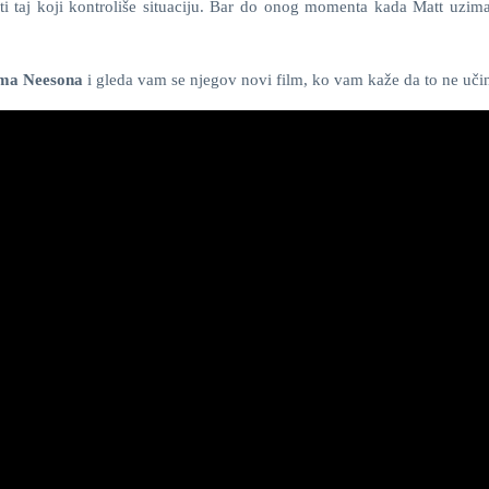
iti taj koji kontroliše situaciju. Bar do onog momenta kada Matt uzima
ma Neesona
i gleda vam se njegov novi film, ko vam kaže da to ne učin