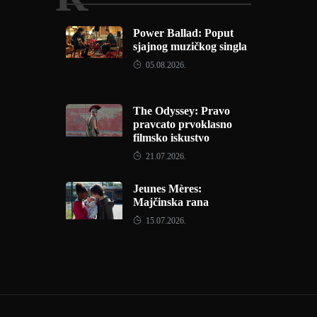
Power Ballad: Poput
sjajnog muzičkog singla
05.08.2026.
The Odyssey: Pravo
pravcato prvoklasno
filmsko iskustvo
21.07.2026.
Jeunes Mères:
Majčinska rana
15.07.2026.