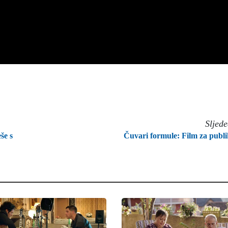
Sljed
še s
Čuvari formule: Film za publ