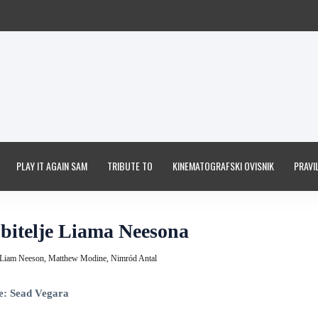
PLAY IT AGAIN SAM
TRIBUTE TO
KINEMATOGRAFSKI OVISNIK
PRAVIL
ubitelje Liama Neesona
Liam Neeson,
Matthew Modine,
Nimród Antal
e: Sead Vegara