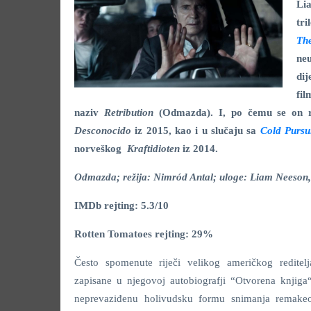
Li
tri
Th
neu
dij
fil
naziv
Retribution
(Odmazda). I, po čemu se on r
Desconocido
iz 2015, kao i u slučaju sa
Cold Pursu
norveškog
Kraftidioten
iz 2014.
Odmazda; režija: Nimród Antal; uloge: Liam Neeson,
IMDb rejting: 5.3/10
Rotten Tomatoes rejting: 29%
Često spomenute riječi velikog američkog reditel
zapisane u njegovoj autobiografji “Otvorena knjig
neprevaziđenu holivudsku formu snimanja remakeo