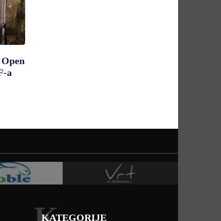
m Open
F-a
K
KATEGORIJE