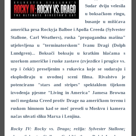
Sudar dviju velesila
u boksačkom ringu,
busanje u mišićava
američka prsa Rockyja Balboe i Apolla Creeda (Sylvester
Stallone
,
Carl Weathers
), ruska "propagandna mašina"
utjelovljena u "terminatorskom" Ivanu Dragi (Dolph
Lundgren)... Boksači boksaju u kratkim hlačama s
uzorkom američke i ruske zastave (zvjezdice i prugice vs.
srp i čekić) preseljenim s rukavica koje se sudaraju i
eksplodiraju u uvodnoj sceni filma. Rivalstvo je
potencirano "stars and stripes" spektaklom tijekom
izvođenja pjesme "Living in America" Jamesa Browna
uoči megdana Creed protiv Drage na američkom terenu i
ruskom himnom kad se meč preseli u Moskvu i kamera
načas uhvati sliku Marxa i Lenjina.
Rocky IV: Rocky vs. Drago; režija:
Sylvester Stallone;