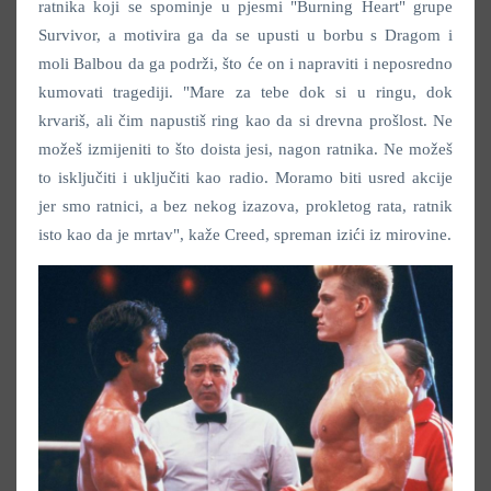
ratnika koji se spominje u pjesmi "Burning Heart" grupe
Survivor, a motivira ga da se upusti u borbu s Dragom i
moli Balbou da ga podrži, što će on i napraviti i neposredno
kumovati tragediji. "Mare za tebe dok si u ringu, dok
krvariš, ali čim napustiš ring kao da si drevna prošlost. Ne
možeš izmijeniti to što doista jesi, nagon ratnika. Ne možeš
to isključiti i uključiti kao radio. Moramo biti usred akcije
jer smo ratnici, a bez nekog izazova, prokletog rata, ratnik
isto kao da je mrtav", kaže Creed, spreman izići iz mirovine.