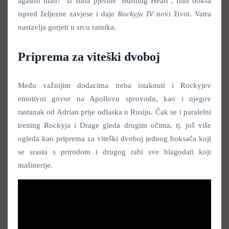
against man?" iz stiha pjesme "Burning Heart", film boksa
ispred željezne zavjese i daje
Rockyju IV
novi život. Vatra
nastavlja gorjeti u srcu ratnika.
Priprema za viteški dvoboj
Među važnijim dodacima treba istaknuti i Rockyjev
emotivni govor na Apollovu sprovodu, kao i njegov
rastanak od Adrian prije odlaska u Rusiju. Čak se i paralelni
trening Rockyja i Drage gleda drugim očima, tj. još više
ogleda kao priprema za viteški dvoboj jednog boksača koji
se srasta s prirodom i drugog rabi sve blagodati koji
mašinerije.