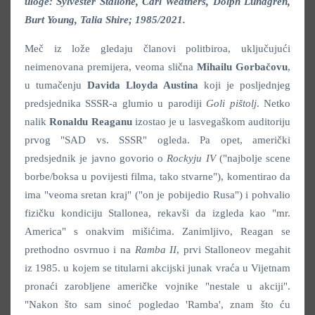
uloge: Sylvester Stallone, Carl Weathers, Dolph Lundgren,
Burt Young, Talia Shire; 1985/2021.
Meč iz lože gledaju članovi politbiroa, uključujući
neimenovana premijera, veoma slična
Mihailu Gorbačovu
,
u tumačenju
Davida Lloyda Austina
koji je posljednjeg
predsjednika SSSR-a glumio u parodiji
Goli pištolj
. Netko
nalik
Ronaldu Reaganu
izostao je u lasvegaškom auditoriju
prvog "SAD vs. SSSR" ogleda. Pa opet, američki
predsjednik je javno govorio o
Rockyju IV
("najbolje scene
borbe/boksa u povijesti filma, tako stvarne"), komentirao da
ima "veoma sretan kraj" ("on je pobijedio Rusa") i pohvalio
fizičku kondiciju Stallonea, rekavši da izgleda kao "mr.
America" s onakvim mišićima. Zanimljivo, Reagan se
prethodno osvrnuo i na
Ramba II
, prvi Stalloneov megahit
iz 1985. u kojem se titularni akcijski junak vraća u Vijetnam
pronaći zarobljene američke vojnike "nestale u akciji".
"Nakon što sam sinoć pogledao 'Ramba', znam što ću