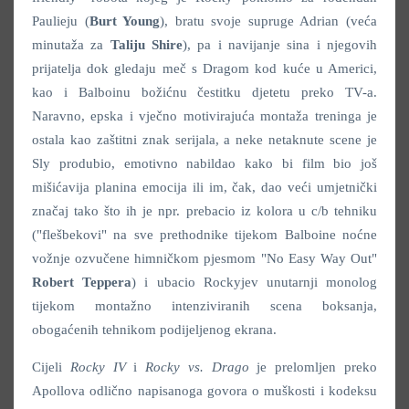
Paulieju (
Burt Young
), bratu svoje supruge Adrian (veća
minutaža za
Taliju Shire
), pa i navijanje sina i njegovih
prijatelja dok gledaju meč s Dragom kod kuće u Americi,
kao i Balboinu božićnu čestitku djetetu preko TV-a.
Naravno, epska i vječno motivirajuća montaža treninga je
ostala kao zaštitni znak serijala, a neke netaknute scene je
Sly produbio, emotivno nabildao kako bi film bio još
mišićavija planina emocija ili im, čak, dao veći umjetnički
značaj tako što ih je npr. prebacio iz kolora u c/b tehniku
("flešbekovi" na sve prethodnike tijekom Balboine noćne
vožnje ozvučene himničkom pjesmom "No Easy Way Out"
Robert Teppera
) i ubacio Rockyjev unutarnji monolog
tijekom montažno intenziviranih scena boksanja,
obogaćenih tehnikom podijeljenog ekrana.
Cijeli
Rocky IV
i
Rocky vs. Drago
je prelomljen preko
Apollova odlično napisanoga govora o muškosti i kodeksu