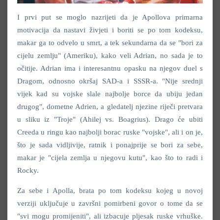
I prvi put se moglo nazrijeti da je Apollova primarna
motivacija da nastavi živjeti i boriti se po tom kodeksu,
makar ga to odvelo u smrt, a tek sekundarna da se "bori za
cijelu zemlju" (Ameriku), kako veli Adrian, no sada je to
očitije. Adrian ima i interesantnu opasku na njegov duel s
Dragom, odnosno okršaj SAD-a i SSSR-a. "Nije srednji
vijek kad su vojske slale najbolje borce da ubiju jedan
drugog", dometne Adrien, a gledatelj njezine riječi pretvara
u sliku iz "Troje" (Ahilej vs. Boagrius). Drago će ubiti
Creeda u ringu kao najbolji borac ruske "vojske", ali i on je,
što je sada vidljivije, ratnik i ponajprije se bori za sebe,
makar je "cijela zemlja u njegovu kutu", kao što to radi i
Rocky.
Za sebe i Apolla, brata po tom kodeksu kojeg u novoj
verziji uključuje u završni pomirbeni govor o tome da se
"svi mogu promijeniti", ali izbacuje pljesak ruske vrhuške.