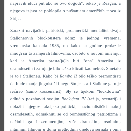
napraviti idući put ako se ovo dogodi", rekao je Reagan, a
njegova izjava se poklopila s puštanjem američkih taoca iz
Sirije.
Zarazni navijački, patriotski, proamerički mentalitet dvaju
Stalloneovih blockbustera odraz je jednog vremena,
vremenska kapsula 1985, no kako su godine prolazile
mnogi su to zamjerali filmovima, osobito u novom mileniju,
kad je Amerika presta(ja)la biti "ona" Amerika iz
osamdesetih i za nju je bilo teško klicati kao nekoć. Smetalo
je to i Stalloneu. Kako bi
Ramba II
bilo teško premontirati
da bude manje jingoistički nego što jest, a i Stallone ga nije
režirao (samo koscenarist),
Sly
se tijekom "lockdowna"
odlučio pozabaviti svojim
Rockyjem IV
(režija, scenarij) i
ublažiti njegov akcijsko-politički, nacionalistički naboj
osamdesetih, odmaknuti se od bombastičnog patriotizma i
načiniti ga bezvremenijim, više dramskim, osobnim,
intimnim filmom u duhu prethodnih dijelova serijala i onih