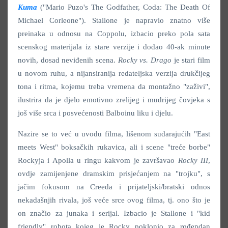
Kuma
("Mario Puzo's The Godfather, Coda: The Death Of
Michael Corleone"). Stallone je napravio znatno više
preinaka u odnosu na Coppolu, izbacio preko pola sata
scenskog materijala iz stare verzije i dodao 40-ak minute
novih, dosad neviđenih scena.
Rocky vs. Drago
je stari film
u novom ruhu, a nijansiranija redateljska verzija drukčijeg
tona i ritma, kojemu treba vremena da montažno "zaživi",
ilustrira da je djelo emotivno zrelijeg i mudrijeg čovjeka s
još više srca i posvećenosti Balboinu liku i djelu.
Nazire se to već u uvodu filma, lišenom sudarajućih "East
meets West" boksačkih rukavica, ali i scene "treće borbe"
Rockyja i Apolla u ringu kakvom je završavao
Rocky III
,
ovdje zamijenjene dramskim prisjećanjem na "trojku", s
jačim fokusom na Creeda i prijateljski/bratski odnos
nekadašnjih rivala, još veće srce ovog filma, tj. ono što je
on značio za junaka i serijal. Izbacio je Stallone i "kid
friendly" robota kojeg je Rocky poklonio za rođendan