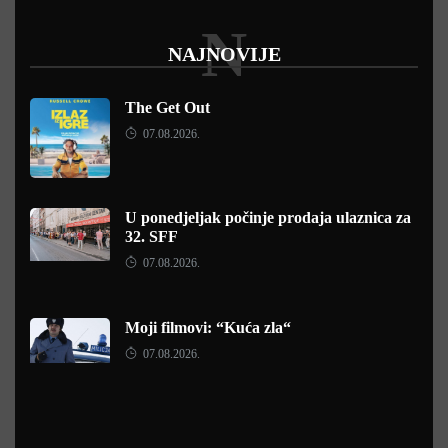
N
NAJNOVIJE
The Get Out
07.08.2026.
U ponedjeljak počinje prodaja ulaznica za
32. SFF
07.08.2026.
Moji filmovi: “Kuća zla“
07.08.2026.