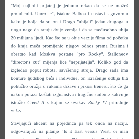
"Moj najbolji prijatelj je jednom rekao da se ne možeš
promijeniti. Umro je", istakne Balboa i nastavi s govorom
kako je bolje da su on i Drago "ubijali" jedan drugoga u
ringu nego da ratuju dvije zemlje i da se međusobno ubija
20 milijuna ljudi. Kao što se u obje verzije filma od početka
do kraja meča promijenio njegov odnos prema Rusima i
obratno kad Moskva postane "pro Rocky", Stalloneov
"director's cut" mijenja lice "neprijatelja". Koliko god da
izgledao poput robota, savršenog stroja, Drago sada ima
konture ljudskog bića i individue, on izraženije odbija biti
političko oružja u rukama države i prkosi treneru, što će ga
nakon poraza koštati izgnanstva i tragične sudbine kakvu je
istražio
Creed II
s kojim se ovakav
Rocky IV
prirodnije
veže.
Stavljajući akcent na pojedinca pa tek onda na naciju,
odgovarajući na pitanje "Is it East versus West, or man