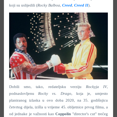
koji su uslijedili (
Rocky Balboa
,
Creed
,
Creed II
).
Dobili smo, tako, redateljsku verziju
Rockyja IV
,
podnaslovljenu
Rocky vs. Drago
, koja je, umjesto
planiranog izlaska u ovo doba 2020, na 35. godišnjicu
četvrtog dijela, izišla u vrijeme 45. obljetnice prvog filma, a
od jednake je važnosti kao
Coppolin
"director's cut" trećeg