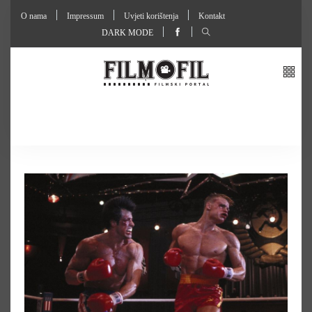
O nama
Impressum
Uvjeti korištenja
Kontakt
DARK MODE