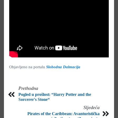
Objavljeno na portalu
Slobodna Dalmacija
Prethodna
Pogled u prošlost: “Harry Potter and the
Sorcerer's Stone“
Sljedeća
Pirates of the Caribbean: Avanturistička