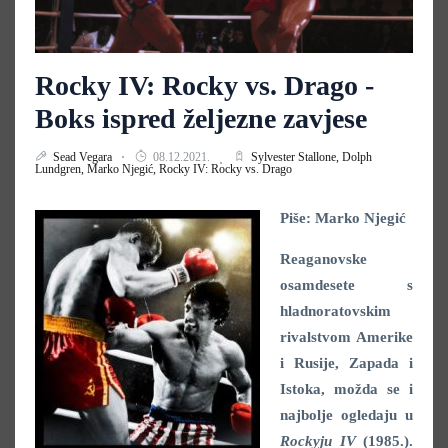
Rocky IV: Rocky vs. Drago -
Boks ispred željezne zavjese
Sead Vegara
08.12.2021.
Sylvester Stallone,
Dolph
Lundgren,
Marko Njegić,
Rocky IV: Rocky vs. Drago
Piše: Marko Njegić
Reaganovske
osamdesete s
hladnoratovskim
rivalstvom Amerike
i Rusije, Zapada i
Istoka, možda se i
najbolje ogledaju u
Rockyju IV
(1985.).