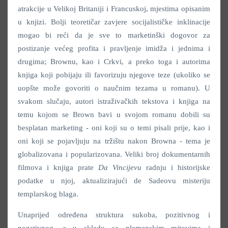
atrakcije u Velikoj Britaniji i Francuskoj, mjestima opisanim
u knjizi. Bolji teoretičar zavjere socijalističke inklinacije
mogao bi reći da je sve to marketinški dogovor za
postizanje većeg profita i pravljenje imidža i jednima i
drugima; Brownu, kao i Crkvi, a preko toga i autorima
knjiga koji pobijaju ili favorizuju njegove teze (ukoliko se
uopšte može govoriti o naučnim tezama u romanu). U
svakom slučaju, autori istraživačkih tekstova i knjiga na
temu kojom se Brown bavi u svojom romanu dobili su
besplatan marketing - oni koji su o temi pisali prije, kao i
oni koji se pojavljuju na tržištu nakon Browna - tema je
globalizovana i popularizovana. Veliki broj dokumentarnih
filmova i knjiga prate
Da Vincijevu
radnju i historijske
podatke u njoj, aktualizirajući de Sadeovu misteriju
templarskog blaga.
Unaprijed određena struktura sukoba, pozitivnog i
negativnog, a u skladu sa plemenskim mitovima i