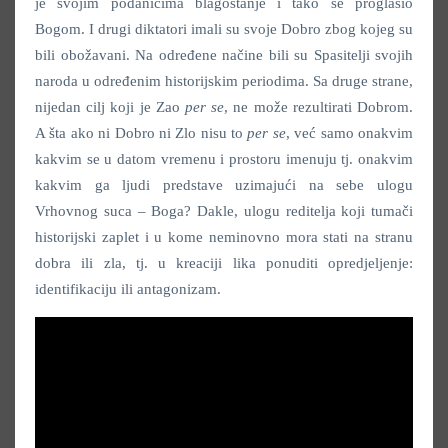
je svojim podanicima blagostanje i tako se proglasio
Bogom. I drugi diktatori imali su svoje Dobro zbog kojeg su
bili obožavani. Na određene načine bili su Spasitelji svojih
naroda u određenim historijskim periodima. Sa druge strane,
nijedan cilj koji je Zao
per se
, ne može rezultirati Dobrom.
A šta ako ni Dobro ni Zlo nisu to
per se
, već samo onakvim
kakvim se u datom vremenu i prostoru imenuju tj. onakvim
kakvim ga ljudi predstave uzimajući na sebe ulogu
Vrhovnog suca – Boga? Dakle, ulogu reditelja koji tumači
historijski zaplet i u kome neminovno mora stati na stranu
dobra ili zla, tj. u kreaciji lika ponuditi opredjeljenje:
identifikaciju ili antagonizam.