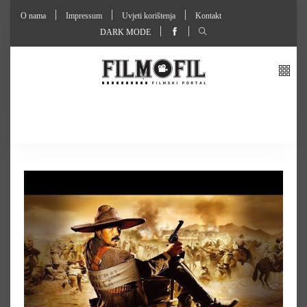
O nama
Impressum
Uvjeti korištenja
Kontakt
DARK MODE