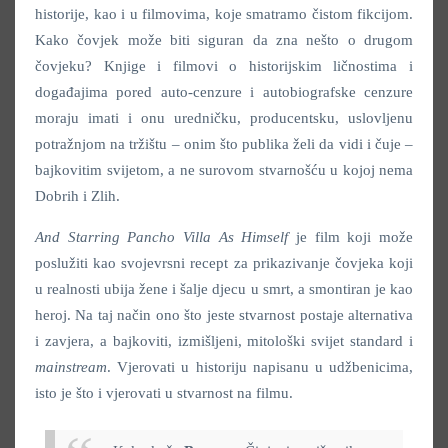
historije, kao i u filmovima, koje smatramo čistom fikcijom.
Kako čovjek može biti siguran da zna nešto o drugom
čovjeku? Knjige i filmovi o historijskim ličnostima i
događajima pored auto-cenzure i autobiografske cenzure
moraju imati i onu uredničku, producentsku, uslovljenu
potražnjom na tržištu – onim što publika želi da vidi i čuje –
bajkovitim svijetom, a ne surovom stvarnošću u kojoj nema
Dobrih i Zlih.
And Starring Pancho Villa As Himself
je film koji može
poslužiti kao svojevrsni recept za prikazivanje čovjeka koji
u realnosti ubija žene i šalje djecu u smrt, a smontiran je kao
heroj. Na taj način ono što jeste stvarnost postaje alternativa
i zavjera, a bajkoviti, izmišljeni, mitološki svijet standard i
mainstream
. Vjerovati u historiju napisanu u udžbenicima,
isto je što i vjerovati u stvarnost na filmu.