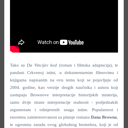
Tako su
Da Vincijev kod
(roman i filmska adaptacija), te
pandani Crkvenoj istini, u dokumentarnim filmovima i
knjigama napisanim na ovu temu koji se pojavljuju od
2004. godine, kao verzije drugih naučnika i autora koji
zastupaju Brownove interpretacije historijskih misterija,
samo dvije strane interpretacije realnosti - podjednakih
argumenata i odmjerenih snaga istine. Popularnost i
enormnu zainteresovanost za pitanje romana
Dana Browna
,
te ogromnu zaradu ovog globalnog bestselera, koji je od