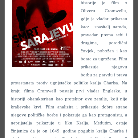
historije je film o
Oliveru Cromwellu,
gdje je vladar prikazan
kao: spasitelj naroda,
pravedan prema sebi i
drugima, porodični
čovjek, pobožan i kao
borac za ugrožene. Film
prikazuje njegovu
borbu za pravdu i prava
protestanata protiv ugnjetačke politike kralja Charlsa. Na
kraju filma Cromwell postaje prvi vladar Engleske, u
historiji okarakterisan kao protektor ove zemlje, koji nije
kraljevske krvi. Film analizira i prikazuje dobre strane
njegove političke borbe i pokazuje ga kao protagonistu, a
neprijatelja prikazuje u liku Kralja. Međutim, ostaje
činjenica da je on 1649. godine pogubio kralja Charlsa i