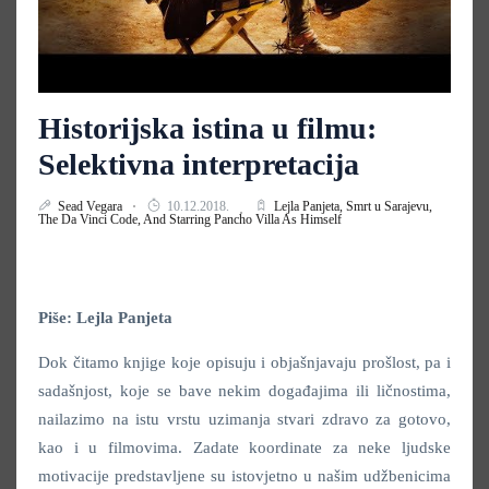
Historijska istina u filmu:
Selektivna interpretacija
Sead Vegara
10.12.2018.
Lejla Panjeta,
Smrt u Sarajevu,
The Da Vinci Code,
And Starring Pancho Villa As Himself
Piše: Lejla Panjeta
Dok čitamo knjige koje opisuju i objašnjavaju prošlost, pa i
sadašnjost, koje se bave nekim događajima ili ličnostima,
nailazimo na istu vrstu uzimanja stvari zdravo za gotovo,
kao i u filmovima. Zadate koordinate za neke ljudske
motivacije predstavljene su istovjetno u našim udžbenicima