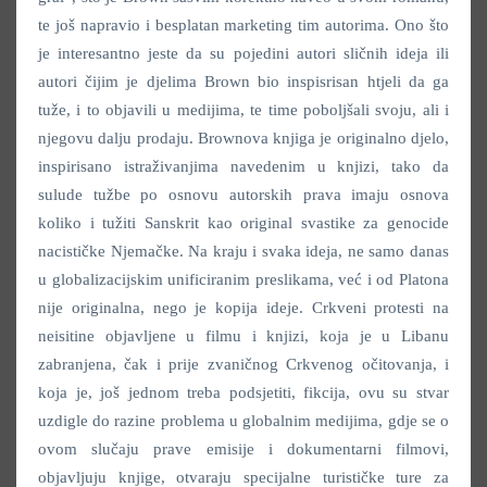
te još napravio i besplatan marketing tim autorima. Ono što
je interesantno jeste da su pojedini autori sličnih ideja ili
autori čijim je djelima Brown bio inspisrisan htjeli da ga
tuže, i to objavili u medijima, te time poboljšali svoju, ali i
njegovu dalju prodaju. Brownova knjiga je originalno djelo,
inspirisano istraživanjima navedenim u knjizi, tako da
sulude tužbe po osnovu autorskih prava imaju osnova
koliko i tužiti Sanskrit kao original svastike za genocide
nacističke Njemačke. Na kraju i svaka ideja, ne samo danas
u globalizacijskim unificiranim preslikama, već i od Platona
nije originalna, nego je kopija ideje. Crkveni protesti na
neisitine objavljene u filmu i knjizi, koja je u Libanu
zabranjena, čak i prije zvaničnog Crkvenog očitovanja, i
koja je, još jednom treba podsjetiti, fikcija, ovu su stvar
uzdigle do razine problema u globalnim medijima, gdje se o
ovom slučaju prave emisije i dokumentarni filmovi,
objavljuju knjige, otvaraju specijalne turističke ture za