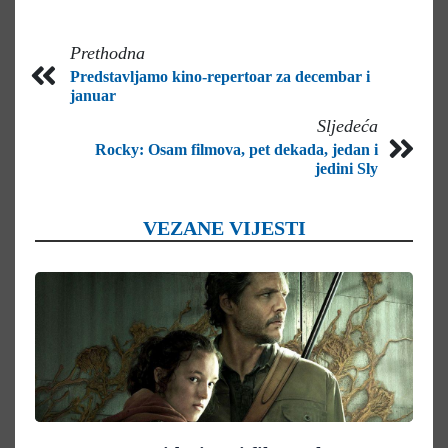
Prethodna
Predstavljamo kino-repertoar za decembar i
januar
Sljedeća
Rocky: Osam filmova, pet dekada, jedan i
jedini Sly
VEZANE VIJESTI