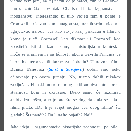
vladao zemljom, na taj način da je narod, čim je Cromwell
umro, zatražio povratak Charlsa II iz izgnanstva u
inostranstvu. Interesantno bi bilo vidjeti film u kome je
Cromwell prikazan kao antagonista, nemilosrdni vladar i
ugnjetavač naroda, baš kao što je kralj prikazan u filmu o
kome je riječ. Cromwell kao diktator ili Cromwell kao
Spasitelj? Isti dualizam istine, u historijskom kontesktu
može se primijeniti i na ličnost i akciju Gavrila Principa. Je
li on bio terorista ili borac za slobodu? U novom filmu
Danisa Tanovića
(
Smrt u Sarajevu
) dobili smo neko
očitovanje po ovom pitanju. No, nismo dobili nikakav
zaključak. Filmski autori ne mogu biti ambivalentni prema
stvarnosti koja ih okružuje. Djelo samo će razultirati
ambivalentnošću, a to je ono što se događa kada se nakon
filma pitate: „Da li je svijet mogao bez ovog filma? Šta
gledah? Šta naučih? Da li nešto osjetih? Ne!“
Jaka ideja i argumentacija historijske zadanosti, pa bilo i