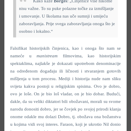
Kako kaže
Borges
: „Činjenice više nikome
nisu važne. To su puke polazne točke za izmišljanje
i umovanje. U školama nas uče sumnji i umijeću
zaboravljanja. Prije svega zaboravljanja onoga što je
osobno i lokalno.“
Falsifikat historijskih činjenica, kao i onoga što nam se
nameće u
manistream
filmovima, kao historijskim
spektaklima, najlakše je dokazati upotrebom denominacije
na određenom događaju ili ličnosti i stvaranjem gotovih
mišljenja u tom procesu. Mediji i historija nude nam sliku
svijeta kakva postoji u religijskim spisima. Ovo je dobro,
ovo je loše. On je bio loš vladar, on je bio dobar. Budući,
dakle, da su veliki diktatori bili obožavani, morali su svome
narodu donositi dobro, jer se čovjek po svojoj prirodi klanja
onome odakle mu dolazi Dobro, tj. obožava ona božanstva
u kojima vidi svoj interes. Faraon, koji je ukrotio Nil donio