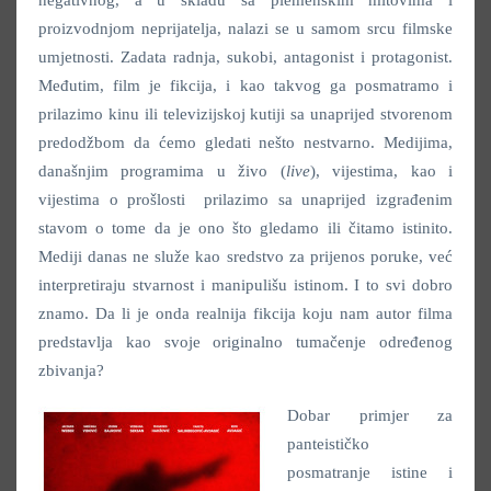
proizvodnjom neprijatelja, nalazi se u samom srcu filmske
umjetnosti. Zadata radnja, sukobi, antagonist i protagonist.
Međutim, film je fikcija, i kao takvog ga posmatramo i
prilazimo kinu ili televizijskoj kutiji sa unaprijed stvorenom
predodžbom da ćemo gledati nešto nestvarno. Medijima,
današnjim programima u živo (
live
), vijestima, kao i
vijestima o prošlosti prilazimo sa unaprijed izgrađenim
stavom o tome da je ono što gledamo ili čitamo istinito.
Mediji danas ne služe kao sredstvo za prijenos poruke, već
interpretiraju stvarnost i manipulišu istinom. I to svi dobro
znamo. Da li je onda realnija fikcija koju nam autor filma
predstavlja kao svoje originalno tumačenje određenog
zbivanja?
Dobar primjer za
panteističko
posmatranje istine i