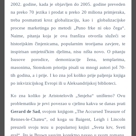
2002. godine, kada je objavljen do 2005. godine preveden
na preko 70 jezika i prodat u preko 20 miliona primjeraka,
treba posmatrati kroz globalizaciju, kao i globalizacijske
procese marketinga po metodi „Puno frke ni oko čega“.
Naime, pitanja koja je ova franšiza otvorila služeći se
historijskim činjenicama, popularnim teorijama zavjere, te
inspirisan umjetničkim djelima, nisu ništa novo. O pitanju
Isusove porodice, demonizacije žena, templarima,
masonima, Sionskom prioriju pisali su mnogi autori još 70-
tih godina, a i prije. I ko zna još koliko prije paljenja knjiga
po inkvizicijskog Evropi ili u Aleksandrijskoj biblioteci.
Ko zna koliko je Aristotelovih „Smjeha“ uništeno? Ovu
problematiku je prvi povezao u cjelinu kakva se danas prati
Gerard de Sad
, svojom knjigom „The Accursed Treasure of
Rennes-le-Chateu“, od koga su Baigent, Leigh i Lincoln
preuzeli svoju tezu u popularnoj knjizi „Sveta krv, Sveti
gral“, što je Brown sasvim korektno naveo u svom romanu,