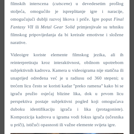
filmskih interscena (
cutscen
e) u devedesetim prošlog
stoljeća, omogućilo je ispreplitanje igre i naracije,
omogućujući dublji razvoj likova i priče. Igre poput
Final
Fantasy VII
ili
Metal Gear Solid
primjenjivale su tehniku
filmskog pripovijedanja da bi kreirale emotivne i složene
narative.
Videoigre koriste elemente filmskog jezika, ali ih
reinterpretiraju kroz interaktivnost, obilnom upotrebom
subjektivnih kadrova. Kamera u videoigrama nije statična ili
unaprijed određena već je u radiusu od 360 stepeni; u
trećem licu često se koristi kadar "preko ramena" kako bi se
igraču pružio osjećaj blizine lika, dok u prvom licu
perspektiva postaje subjektivni pogled koji omogućava
duboku identifikaciju igrača i lika (protagoniste).
Kompozicija kadrova u igrama vodi fokus igrača (učesnika
u priči), ističući opasnosti ili važne elemente svijeta igre.