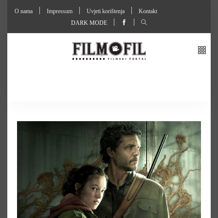
O nama
Impressum
Uvjeti korištenja
Kontakt
DARK MODE