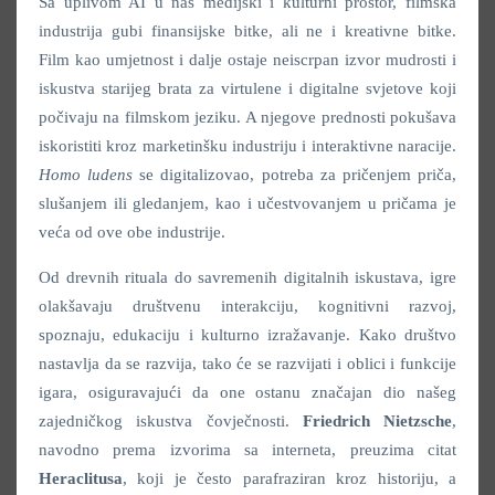
Sa uplivom AI u naš medijski i kulturni prostor, filmska
industrija gubi finansijske bitke, ali ne i kreativne bitke.
Film kao umjetnost i dalje ostaje neiscrpan izvor mudrosti i
iskustva starijeg brata za virtulene i digitalne svjetove koji
počivaju na filmskom jeziku. A njegove prednosti pokušava
iskoristiti kroz marketinšku industriju i interaktivne naracije.
Homo ludens
se digitalizovao, potreba za pričenjem priča,
slušanjem ili gledanjem, kao i učestvovanjem u pričama je
veća od ove obe industrije.
Od drevnih rituala do savremenih digitalnih iskustava, igre
olakšavaju društvenu interakciju, kognitivni razvoj,
spoznaju, edukaciju i kulturno izražavanje. Kako društvo
nastavlja da se razvija, tako će se razvijati i oblici i funkcije
igara, osiguravajući da one ostanu značajan dio našeg
zajedničkog iskustva čovječnosti.
Friedrich Nietzsche
,
navodno prema izvorima sa interneta, preuzima citat
Heraclitusa
, koji je često parafraziran kroz historiju, a