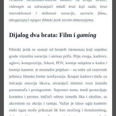
videoigre su odrastajući mlađi brat koji sada, kroz
interaktivnost i složenost naracije, uzvraća filmu,
obogaćujući njegov filmski jezik novim dimenzijama.
Dijalog dva brata: Film i
gaming
Filmski jezik se sastoji od brojnih elemenata koji zajedno
grade vizuelnu naraciju i smisao priče. Prije svega, kadrovi,
uglovi, kompozicija, fokusi, POV, kretnje subjekta u kadru i
kretnje kamere, te montažni prijelazi – su neke od osnovnih
jedinica filmske forme izrežavanja. Krupni kadrovi služe za
isticanje emocija likova, stvarajući intimnu vezu između
posmatrača i protagoniste. Suprotno tome, totali postavljaju
kontekst i prostor, ističući odnos između lika i okoline, sa
akcentom na akciju i radnju. Važan je izbor ugla kamere:
niski ugao može prikazati lik kao moćnog i dominantnog,