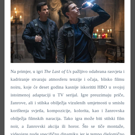
Na primjer, u igri
The Last of Us
pažljivo odabrana rasvjeta i
kadriranje stvaraju atmosferu tenzije i očaja, blisko filmu
noiru, koje će deset godina kasnije iskorititi HBO u svojoj
istoimenoj adaptaciji u TV serijal. Igre preuzimaju priče,
žanrove, ali i stilska obilježja vizulenih umjetnosti u smislu
korištenja svjetla, kompozicije, kolorita, kao i žanrovska
obilježja filmskih naracija. Tako igra može biti stilski film
noir, a žanrovski akcija ili horor. Što se tiče montaže,
videoigre nude specifičnu dinamiku jer je tempo djelomično