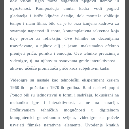
dok visoki ugao može sugerisati njegovu nemoć ili
ugroženost. Kompozicija unutar kadra vodi pogled
gledatelja i ističe ključne detalje, dok montaža oblikuje
tempo i ritam filma, bilo da je to brza izmjena kadrova za
stvaranje napetosti ili spora, kontemplativna sekvenca koja
daje prostor za refleksiju. Ove tehnike su decenijama
usavršavane, a njihov cilj je jasan: maksimalno efektno
prenijeti priču, poruku i emociju. Ove tehnike preuzimaju
videoigre, tj. na njihovim osnovama grade interaktivnost –
aktivno učešće promatrača priče kroz subjektivni kadar.
Videoigre su nastale kao tehnološki eksperiment krajem
1960-ih i početkom 1970-ih godina. Rani naslovi poput
Ponga
bili su jednostavni u formi i sadržaju, fokusirani na
mehaniku igre i interaktivnost, a ne na naraciju.
Proširivanjem tehničkih mogućnosti u digitalnom
kompjuterski generiranom svijetu, videoigre su počele
usvajati filmske narativne elemente. Uvođenje kratkih