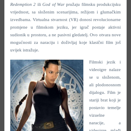
Redemption 2
ili
God of War
pružaju filmsku produkcijsku
vrijednost, sa složenim scenarijima, režijom i glumačkim
izvedbama. Virtualna stvarnost (VR) donosi revolucionarne
promjene u filmskom jeziku, jer igrač postaje aktivni
sudionik u prostoru, a ne pasivni gledatelj. Ovo otvara nove
mogućnosti za naraciju i doživljaj koje klasični film još
uvijek istražuje.
Filmski jezik i
videoigre nalaze
se u složenom,
ali plodonosnom
dijalogu. Film je
stariji brat koji je
postavio temelje
vizuelne
naracije, a
videoigre, mlađi