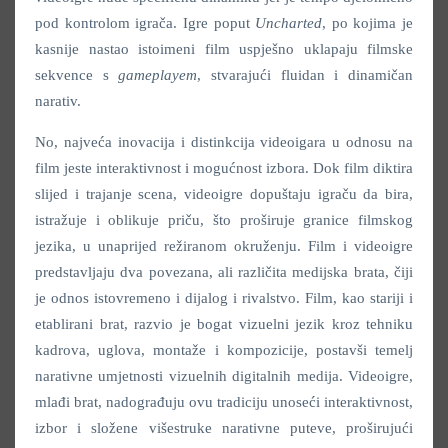
pod kontrolom igrača. Igre poput
Uncharted
, po kojima je
kasnije nastao istoimeni film uspješno uklapaju filmske
sekvence s
gameplayem
, stvarajući fluidan i dinamičan
narativ.
No, najveća inovacija i distinkcija videoigara u odnosu na
film jeste interaktivnost i mogućnost izbora. Dok film diktira
slijed i trajanje scena, videoigre dopuštaju igraču da bira,
istražuje i oblikuje priču, što proširuje granice filmskog
jezika, u unaprijed režiranom okruženju. Film i videoigre
predstavljaju dva povezana, ali različita medijska brata, čiji
je odnos istovremeno i dijalog i rivalstvo. Film, kao stariji i
etablirani brat, razvio je bogat vizuelni jezik kroz tehniku
kadrova, uglova, montaže i kompozicije, postavši temelj
narativne umjetnosti vizuelnih digitalnih medija. Videoigre,
mlađi brat, nadograđuju ovu tradiciju unoseći interaktivnost,
izbor i složene višestruke narativne puteve, proširujući