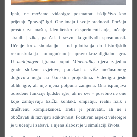
Ipak, ne možemo videoigre posmatrati isključivo kao
prijetnju "pravoj" igri. One imaju i svoje prednosti. Pružaju
prostor za maštu, identitetsko eksperimentisanje, učenje
stranih jezika, pa čak i razvoj kognitivnih sposobnosti.
Učenje kroz simulaciju – od pilotiranja do historijskih
rekonstrukcija – omogućeno je upravo kroz digitalnu igru.
U
multiplayer
igrama poput
Minecrafta
, djeca zajedno
grade složene svjetove, ponekad s više međusobnog
dogovora nego na školskim projektima. Videoigra jeste
oblik igre, ali nije njena potpuna zamjena. Ona ispunjava
određene funkcije ljudske igre, ali ne sve – posebno ne one
koje zahtijevaju fizički kontakt, empatiju, realni rizik i
društvenu kompleksnost. Treba je prihvatiti, ali ne i
obožavati ili razvijati adiktivnost. Pozitivan aspekt videoigre
je u učenju i zabavi, a njena slabost je u simulaciji života.