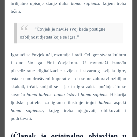
brilijatno opisuje stanje duha
homo sapiensa
kojem treba
težiti:
“Čovjek je naviše svoj kada postigne
ozbiljnost djeteta koje se igra.“
Igrajući se čovjek uči, razumije i radi. Od igre stvara kulturu
i ono što ga čini čovjekom. U ravnoteži između
pikselizirane digitalizacije svijeta i stvarnog svijeta igre,
ostaje nam društveni imperativ – da se ne zaboravi ozbiljno
skakati, trčati, smijati se – jer tu igra zaista počinje. Tu se
susreću
homo ludens, homo lažov
i
homo sapiens
. Historija
ljudske potrebe za igrama ilustruje trajni
ludens
aspekt
homo sapiensa
, kojeg treba njegovati, oblikovati i
podržavati.
(Članak je originalno objavljen u