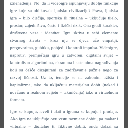
iznenađenja. No, da li videoigre ispunjavaju dublje funkcije
igre koje su oblikovale ljudsku civilizaciju? Prava, ljudska
igra – bilo dječija, sportska ili ritualna – uključuje tijelo,
prostor, zajedništvo, često i fizički rizik. Ona gradi karakter,
društvene veze i identitet. Igra skriva u sebi elemente
stvarnog života – kroz nju se djeca uče empatiji,
pregovorima, gubitku, pobjedi i kontroli impulsa. Videoigre,
naprotiv, premještaju igru u zatvoren, digitalni svijet –
kontrolisan algoritmima, ekranima i sistemima nagrađivanja
koji su češće dizajnirani za zadržavanje pažnje nego za
razvoj ličnosti. Uz to, temelje se na zakonim tržišta i
kapitalizma, tako da uključuju materijalnu dobit (nekad i
novčanu u realnom svijetu – takmičenja) iako u virtuelnom
formatu.
Igre se kupuju, leveli i alati u igrama se kupuju i prodaju.
Ako igra ne uključuje ovu vrstu razmjene dobiti, pa makar i
virtualne – digitalne tj. fiktivne dobiti, onda dolazi sa