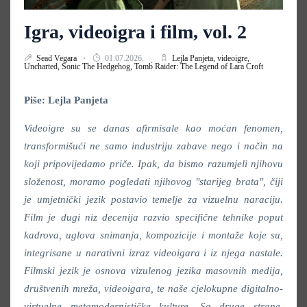
Igra, videoigra i film, vol. 2
Sead Vegara
01.07.2026.
Lejla Panjeta,
videoigre,
Uncharted,
Sonic The Hedgehog,
Tomb Raider: The Legend of Lara Croft
Piše: Lejla Panjeta
Videoigre su se danas afirmisale kao moćan fenomen,
transformišući ne samo industriju zabave nego i način na
koji pripovijedamo priče. Ipak, da bismo razumjeli njihovu
složenost, moramo pogledati njihovog "starijeg brata", čiji
je umjetnički jezik postavio temelje za vizuelnu naraciju.
Film je dugi niz decenija razvio specifične tehnike poput
kadrova, uglova snimanja, kompozicije i montaže koje su,
integrisane u narativni izraz videoigara i iz njega nastale.
Filmski jezik je osnova vizulenog jezika masovnih medija,
društvenih mreža, videoigara, te naše cjelokupne digitalno-
virtuelne metamodernističke kulture. Sa druge strane,