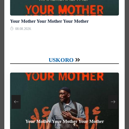
Your Mother Your Mother Your Mother
08.08.2026.
USKORO
Your Mother Your Mother Your Mother
Heart of the Beast
The Weight
Behemoth