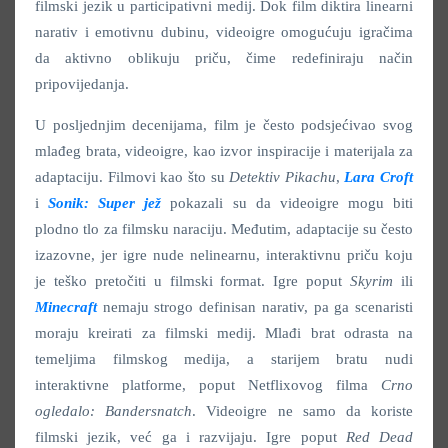
filmski jezik u participativni medij. Dok film diktira linearni
narativ i emotivnu dubinu, videoigre omogućuju igračima
da aktivno oblikuju priču, čime redefiniraju način
pripovijedanja.
U posljednjim decenijama, film je često podsjećivao svog
mlađeg brata, videoigre, kao izvor inspiracije i materijala za
adaptaciju. Filmovi kao što su
Detektiv Pikachu
,
Lara Croft
i
Sonik: Super jež
pokazali su da videoigre mogu biti
plodno tlo za filmsku naraciju. Međutim, adaptacije su često
izazovne, jer igre nude nelinearnu, interaktivnu priču koju
je teško pretočiti u filmski format. Igre poput
Skyrim
ili
Minecraft
nemaju strogo definisan narativ, pa ga scenaristi
moraju kreirati za filmski medij. Mlađi brat odrasta na
temeljima filmskog medija, a starijem bratu nudi
interaktivne platforme, poput Netflixovog filma
Crno
ogledalo: Bandersnatch
. Videoigre ne samo da koriste
filmski jezik, već ga i razvijaju. Igre poput
Red Dead