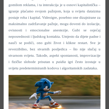
gomilom reklama, i ta interakcija je u osnovi kapitalistička –
igranje plaćamo svojom pažnjom, koja u svijetu dataizma
postaje roba i kapital. Videoigre, posebno one dizajnirane za
maksimalno zadržavanje pažnje, mogu dovesti do izolacije,
ovisnosti i emocionalne anestezije. Gubi se osjećaj
neposrednosti i ljudskog kontakta. Umjesto da dijete padne i
nauči se podići, ono gubi život i klikne restart. Sve je
reverzibilno, bez stvarnih posljedica – što nije slučaj u
stvarnom svijetu. Takođe, aspekt spontanosti, improvizacije
i fizičke slobode prisutan u
paidia
igri često izostaje u
svijetu predeterminiranih kodova i algoritamskih zadataka.