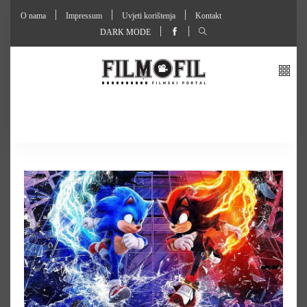
O nama
Impressum
Uvjeti korištenja
Kontakt
DARK MODE