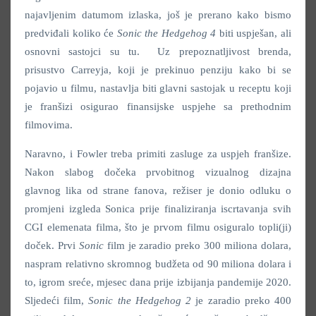
najavljenim datumom izlaska, još je prerano kako bismo
predviđali koliko će
Sonic the Hedgehog 4
biti uspješan, ali
osnovni sastojci su tu. Uz prepoznatljivost brenda,
prisustvo Carreyja, koji je prekinuo penziju kako bi se
pojavio u filmu, nastavlja biti glavni sastojak u receptu koji
je franšizi osigurao finansijske uspjehe sa prethodnim
filmovima.
Naravno, i Fowler treba primiti zasluge za uspjeh franšize.
Nakon slabog dočeka prvobitnog vizualnog dizajna
glavnog lika od strane fanova, režiser je donio odluku o
promjeni izgleda Sonica prije finaliziranja iscrtavanja svih
CGI elemenata filma, što je prvom filmu osiguralo topli(ji)
doček. Prvi
Sonic
film je zaradio preko 300 miliona dolara,
naspram relativno skromnog budžeta od 90 miliona dolara i
to, igrom sreće, mjesec dana prije izbijanja pandemije 2020.
Sljedeći film,
Sonic the Hedgehog 2
je zaradio preko 400