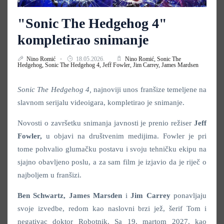
"Sonic The Hedgehog 4"
kompletirao snimanje
Nino Romić
18.05.2026.
Nino Romić,
Sonic The
Hedgehog,
Sonic The Hedgehog 4,
Jeff Fowler,
Jim Carrey,
James Mardsen
Sonic The Hedgehog 4,
najnoviji unos franšize temeljene na
slavnom serijalu videoigara, kompletirao je snimanje.
Novosti o završetku snimanja javnosti je prenio režiser
Jeff
Fowler,
u objavi na društvenim medijima. Fowler je pri
tome pohvalio glumačku postavu i svoju tehničku ekipu na
sjajno obavljeno poslu, a za sam film je izjavio da je riječ o
najboljem u franšizi.
Ben Schwartz, James Marsden
i
Jim Carrey
ponavljaju
svoje izvedbe, redom kao naslovni brzi jež, šerif Tom i
negativac doktor Robotnik. Sa 19. martom 2027. kao