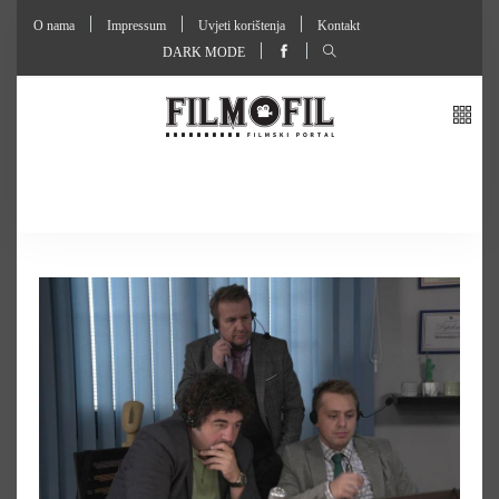
O nama
Impressum
Uvjeti korištenja
Kontakt
DARK MODE