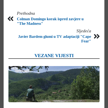
Prethodna
Colman Domingo korak ispred zavjere u
"The Madness"
Sljedeća
Javier Bardem glumi u TV adaptaciji "Cape
Fear"
VEZANE VIJESTI