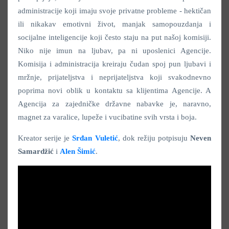
administracije koji imaju svoje privatne probleme - hektičan
ili nikakav emotivni život, manjak samopouzdanja i
socijalne inteligencije koji često staju na put našoj komisiji.
Niko nije imun na ljubav, pa ni uposlenici Agencije.
Komisija i administracija kreiraju čudan spoj pun ljubavi i
mržnje, prijateljstva i neprijateljstva koji svakodnevno
poprima novi oblik u kontaktu sa klijentima Agencije. A
Agencija za zajedničke državne nabavke je, naravno,
magnet za varalice, lupeže i vucibatine svih vrsta i boja.
Kreator serije je
Srđan Vuletić
, dok režiju potpisuju
Neven
Samardžić
i
Alen Šimić
.