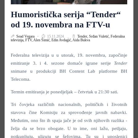
Humoristička serija “Tender“
od 19. novembra na FTV-u
Sead Vegara
15.11.2024.
Tender,
Srđan Vuletić,
Federalna
televizija,
FTV,
Alen Šimić,
Edin Avdagić,
Aida Bukva
Federalna televizija u u utorak, 19. novembra, započinje
emitiranje 3. i 4. sezone domaće igrane serije
Tender
snimane u produkciji BH Content Lab platforme BH
Telecoma.
Termin emitiranja je ponedjeljak – četvrtak u 21:30 sati.
Tri čovjeka različitih nacionalnih, političkih i životnih
stavova čine Komisiju za sprovođenje javnih nabavki.
Međutim, ono što ih spaja jače je od svih njihovih razlika -
želja da se brzo obogate. U to ime, oni lažu, petljaju,
potkupljuju, ulizuju se šefovima. Tu su i uposlenici