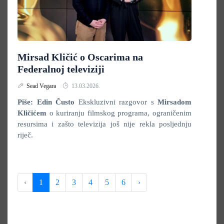
Mirsad Kličić o Oscarima na
Federalnoj televiziji
Sead Vegara
13.03.2026.
Piše: Edin Čusto
Ekskluzivni razgovor s
Mirsadom
Kličićem
o kuriranju filmskog programa, ograničenim
resursima i zašto televizija još nije rekla posljednju
riječ.
‹
1
2
3
4
5
6
›