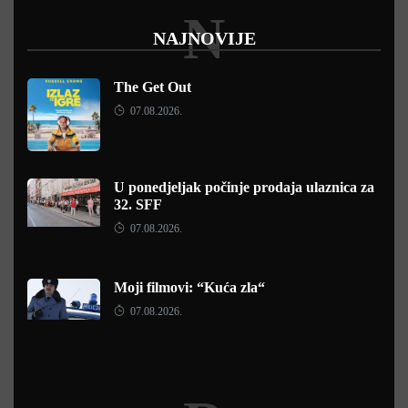
N
NAJNOVIJE
The Get Out
07.08.2026.
U ponedjeljak počinje prodaja ulaznica za
32. SFF
07.08.2026.
Moji filmovi: “Kuća zla“
07.08.2026.