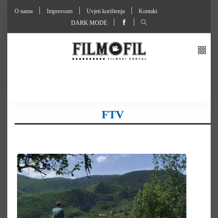
O nama
Impressum
Uvjeti korištenja
Kontakt
DARK MODE
FTV