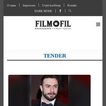
O nama
Impressum
Uvjeti korištenja
Kontakt
DARK MODE
TENDER