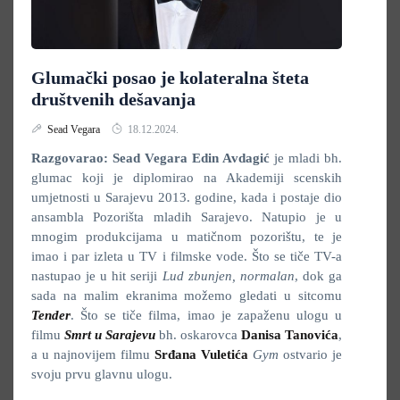
Glumački posao je kolateralna šteta
društvenih dešavanja
Sead Vegara
18.12.2024.
Razgovarao: Sead Vegara Edin Avdagić
je mladi bh.
glumac koji je diplomirao na Akademiji scenskih
umjetnosti u Sarajevu 2013. godine, kada i postaje dio
ansambla Pozorišta mladih Sarajevo. Natupio je u
mnogim produkcijama u matičnom pozorištu, te je
imao i par izleta u TV i filmske vode. Što se tiče TV-a
nastupao je u hit seriji
Lud zbunjen, normalan
, dok ga
sada na malim ekranima možemo gledati u sitcomu
Tender
. Što se tiče filma, imao je zapaženu ulogu u
filmu
Smrt u Sarajevu
bh. oskarovca
Danisa Tanovića
,
a u najnovijem filmu
Srđana Vuletića
Gym
ostvario je
svoju prvu glavnu ulogu.