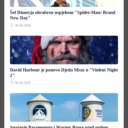
Šef Disneyja ohrabren uspjehom "Spider-Man: Brand
New Day"
06.08.2026.
David Harbour je ponovo Djeda Mraz u "Violent Night
2"
06.08.2026.
Spajanje Paramounta i Warner Brosa pred sudom