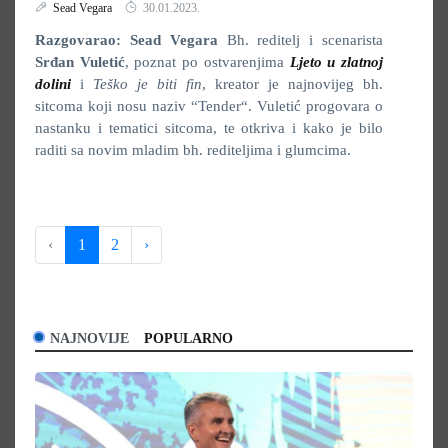
Sead Vegara
30.01.2023.
Razgovarao: Sead Vegara
Bh. reditelj i scenarista
Srđan Vuletić
, poznat po ostvarenjima
Ljeto u zlatnoj
dolini
i
Teško je biti fin
, kreator je najnovijeg bh.
sitcoma koji nosu naziv “Tender“. Vuletić progovara o
nastanku i tematici sitcoma, te otkriva i kako je bilo
raditi sa novim mladim bh. rediteljima i glumcima.
‹
1
2
›
NAJNOVIJE
POPULARNO