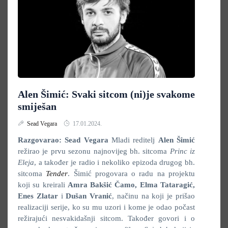
Alen Šimić: Svaki sitcom (ni)je svakome
smiješan
Sead Vegara
17.01.2024.
Razgovarao: Sead Vegara
Mladi reditelj
Alen Šimić
režirao je prvu sezonu najnovijeg bh. sitcoma
Princ iz
Eleja
, a također je radio i nekoliko epizoda drugog bh.
sitcoma
Tender
. Šimić progovara o radu na projektu
koji su kreirali
Amra Bakšić Čamo, Elma Tataragić,
Enes Zlatar
i
Dušan Vranić
, načinu na koji je prišao
realizaciji serije, ko su mu uzori i kome je odao počast
režirajući nesvakidašnji sitcom. Također govori i o