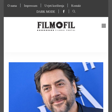
O nama
Impressum
Uvjeti korištenja
Kontakt
DARK MODE