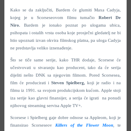
Kako se da zaključiti, Bardem će glumiti Maxa Cadyja,
kojeg je u Scorseseovom filmu tumačio
Robert De
Niro.
Bardem je ionako poznat po ulogama ubica,
psihopata i ostalih vrsta osoba koje prosječni gledatelj ne bi
htio upoznati izvan okvira filmskog platna, pa uloga Cadyja
ne predstavlja veliko iznenađenje.
Što se tiče same serije, kako THR dodaje, Scorsese će
učestvovati u stvaranju kao producent, tako da će serija
dijeliti nešto DNK sa njegovim filmom. Pored Scorsesea,
film će producirati i
Steven Spielberg,
koji je radio i na
filmu iz 1991. sa svojom produkcijskom kućom. Apple stoji
iza serije kao glavni finansijer, a serija će igrati na ponudi
njihovog streaming servisa Apple TV+.
Scorsese i Spielberg gaje dobre odnose sa Appleom, koji je
finansirao Scorseseov
Killers of the Flower Moon
,
te