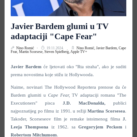
Javier Bardem glumi u TV
adaptaciji "Cape Fear"
Nino Romić
19.11.2024.
Nino Romić,
Javier Bardem,
Cape
Fear,
Martin Scorsese,
Steven Spielberg,
Apple TV+
Javier Bardem
će ljetovati oko "Rta straha", ako je suditi
prema novostima koje stižu iz Hollywooda.
Naime, novinari The Hollywood Reportera prenose da će
Bardem glumiti u
Cape Fear,
TV adaptaciji romana "The
Executioners" pisca
J.D. MacDonalda,
publici
najpoznatijeg po filmu iz 1991. u režiji
Martina Scorsesea
.
Također, Scorseseov film je remake istoimenog filma
J.
Leeja Thompsona
iz 1962. sa
Gregoryjem Peckom
i
Robertom Mitchumom
.