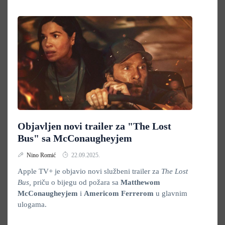
Objavljen novi trailer za "The Lost
Bus" sa McConaugheyjem
Nino Romić
22.09.2025.
Apple TV+ je objavio novi službeni trailer za
The Lost
Bus,
priču o bijegu od požara sa
Matthewom
McConaugheyjem
i
Americom Ferrerom
u glavnim
ulogama.