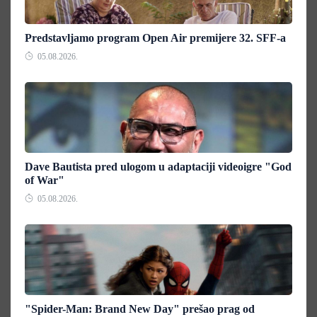
Predstavljamo program Open Air premijere 32. SFF-a
05.08.2026.
Dave Bautista pred ulogom u adaptaciji videoigre "God
of War"
05.08.2026.
"Spider-Man: Brand New Day" prešao prag od