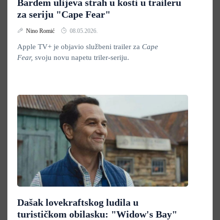
Bardem ulijeva strah u kosti u traileru
za seriju "Cape Fear"
Nino Romić
08.05.2026.
Apple TV+ je objavio službeni trailer za
Cape
Fear,
svoju novu napetu triler-seriju.
Dašak lovekraftskog ludila u
turističkom obilasku: "Widow's Bay"