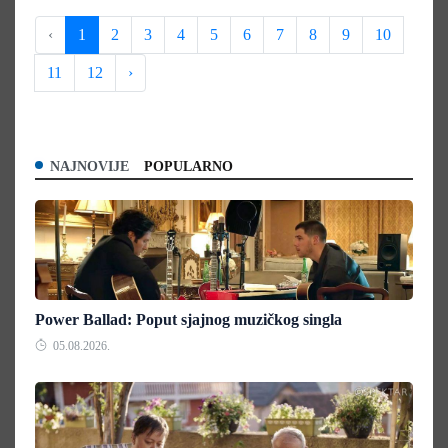
‹
1
2
3
4
5
6
7
8
9
10
11
12
›
NAJNOVIJE
POPULARNO
Power Ballad: Poput sjajnog muzičkog singla
05.08.2026.