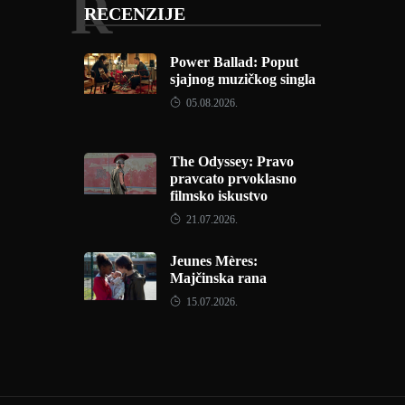
R
RECENZIJE
Power Ballad: Poput
sjajnog muzičkog singla
05.08.2026.
The Odyssey: Pravo
pravcato prvoklasno
filmsko iskustvo
21.07.2026.
Jeunes Mères:
Majčinska rana
15.07.2026.