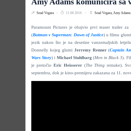
Amy Adams komunicira sa va
Sead Vegara
11.08.2016.
Sead Vegara,
Amy Adams
Paramount Pictures je obajvio prvi teaser trailer za
(
Batman v Superman: Dawn of Justice
) u filmu glum
jezik nakon što je na desetine vanzemaljskih letjel
Donnelly kojeg glumi
Jerremy Renner
(
Captain Am
Wars Story
) i
Michael Stuhlbarg
(
Men in Black 3
). F
je pretočio
Eric Heisserer
(
The Thing
remake). Svo
septembra, dok je kino-premijera zakazana za 11. nov