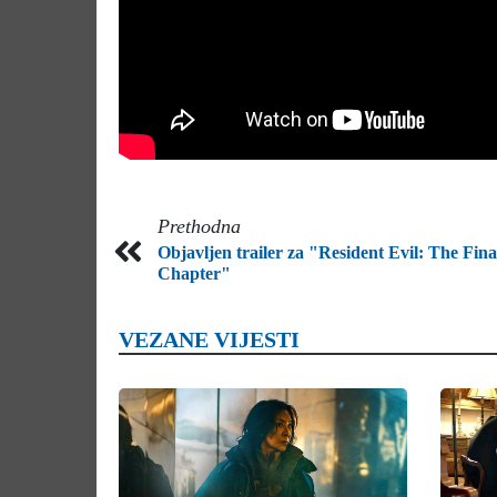
Prethodna
Objavljen trailer za "Resident Evil: The Fina
Chapter"
VEZANE VIJESTI