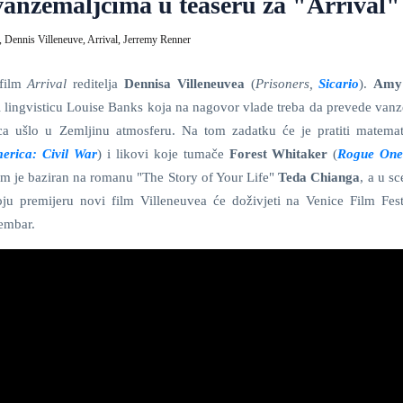
nzemaljcima u teaseru za "Arrival"
,
Dennis Villeneuve,
Arrival,
Jerremy Renner
 film
Arrival
reditelja
Dennisa Villeneuvea
(
Prisoners,
Sicario
).
Amy
i lingvisticu Louise Banks koja na nagovor vlade treba da prevede vanz
ica ušlo u Zemljinu atmosferu. Na tom zadatku će je pratiti matemat
erica: Civil War
) i likovi koje tumače
Forest Whitaker
(
Rogue One
ilm je baziran na romanu "The Story of Your Life"
Teda Chianga
, a u sc
ju premijeru novi film Villeneuvea će doživjeti na Venice Film Fest
embar.