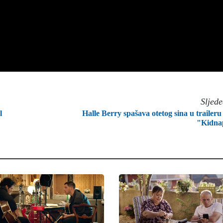
Sljed
l
Halle Berry spašava otetog sina u traileru
"Kidna