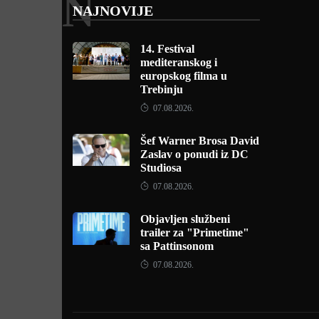
N
NAJNOVIJE
14. Festival
mediteranskog i
europskog filma u
Trebinju
07.08.2026.
Šef Warner Brosa David
Zaslav o ponudi iz DC
Studiosa
07.08.2026.
Objavljen službeni
trailer za "Primetime"
sa Pattinsonom
07.08.2026.