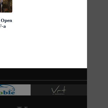
m Open
F-a