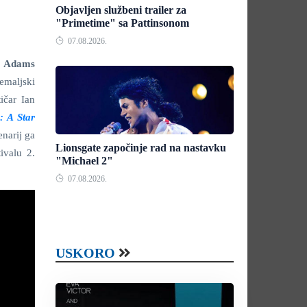
Objavljen službeni trailer za
"Primetime" sa Pattinsonom
07.08.2026.
 Adams
emaljski
ičar Ian
: A Star
enarij ga
Lionsgate započinje rad na nastavku
ivalu 2.
"Michael 2"
07.08.2026.
USKORO