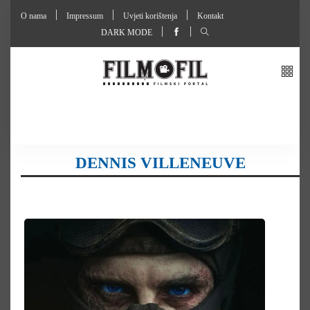
O nama
Impressum
Uvjeti korištenja
Kontakt
DARK MODE
DENNIS VILLENEUVE