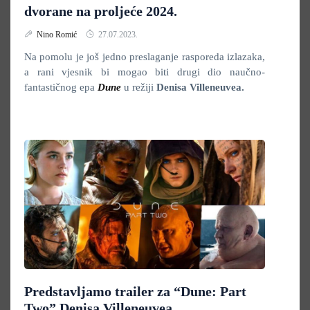
dvorane na proljeće 2024.
Nino Romić
27.07.2023.
Na pomolu je još jedno preslaganje rasporeda izlazaka,
a rani vjesnik bi mogao biti drugi dio naučno-
fantastičnog epa
Dune
u režiji
Denisa Villeneuvea.
Predstavljamo trailer za “Dune: Part
Two” Denisa Villeneuvea