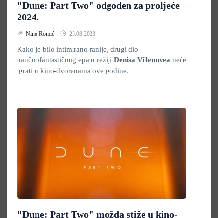
"Dune: Part Two" odgođen za proljeće
2024.
Nino Romić
25.08.2023.
Kako je bilo intimirano ranije, drugi dio
naučnofantastičnog epa u režiji
Denisa Villenuvea
neće
igrati u kino-dvoranama ove godine.
"Dune: Part Two" možda stiže u kino-