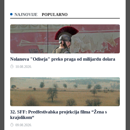
NAJNOVIJE
POPULARNO
Nolanova "Odiseja" preko praga od milijardu dolara
10.08.2026.
32. SFF: Predfestivalska projekcija filma “Žena s
krajolikom“
09.08.2026.