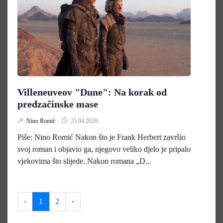
Villeneuveov "Dune": Na korak od
predzačinske mase
Nino Romić
25.04.2020.
Piše: Nino Romić Nakon što je Frank Herbert završio
svoj roman i objavio ga, njegovo veliko djelo je pripalo
vjekovima što slijede. Nakon romana „D...
‹
1
2
›