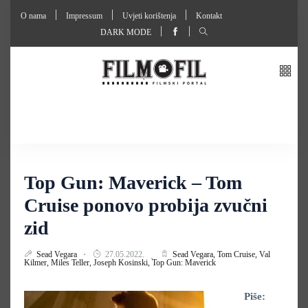
O nama
Impressum
Uvjeti korištenja
Kontakt
DARK MODE
Top Gun: Maverick – Tom
Cruise ponovo probija zvučni
zid
Sead Vegara
27.05.2022.
Sead Vegara,
Tom Cruise,
Val
Kilmer,
Miles Teller,
Joseph Kosinski,
Top Gun: Maverick
Piše: