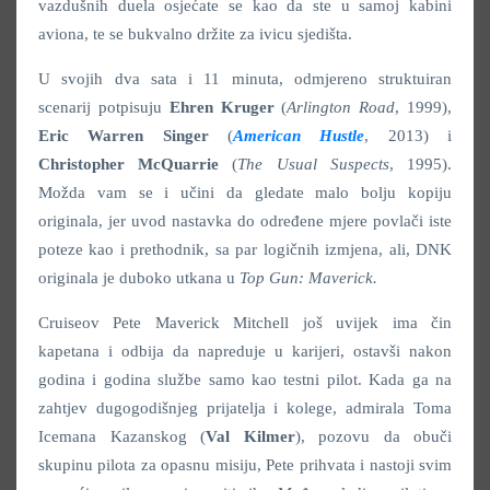
vazdušnih duela osjećate se kao da ste u samoj kabini
aviona, te se bukvalno držite za ivicu sjedišta.
U svojih dva sata i 11 minuta, odmjereno struktuiran
scenarij potpisuju
Ehren Kruger
(
Arlington Road
, 1999),
Eric Warren Singer
(
American Hustle
, 2013) i
Christopher McQuarrie
(
The Usual Suspects
, 1995).
Možda vam se i učini da gledate malo bolju kopiju
originala, jer uvod nastavka do određene mjere povlači iste
poteze kao i prethodnik, sa par logičnih izmjena, ali, DNK
originala je duboko utkana u
Top Gun: Maverick.
Cruiseov Pete Maverick Mitchell još uvijek ima čin
kapetana i odbija da napreduje u karijeri, ostavši nakon
godina i godina službe samo kao testni pilot. Kada ga na
zahtjev dugogodišnjeg prijatelja i kolege, admirala Toma
Icemana Kazanskog (
Val Kilmer
), pozovu da obuči
skupinu pilota za opasnu misiju, Pete prihvata i nastoji svim