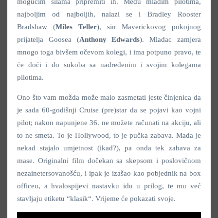
mogućim silama pripremiti ih. Među mladim pilotima,
najboljim od najboljih, nalazi se i Bradley Rooster
Bradshaw (
Miles Teller
), sin Maverickovog pokojnog
prijatelja Goosea (
Anthony Edwards
). Mladac zamjera
mnogo toga bivšem očevom kolegi, i ima potpuno pravo, te
će doći i do sukoba sa nadređenim i svojim kolegama
pilotima.
Ono što vam možda može malo zasmetati jeste činjenica da
je sada 60-godišnji Cruise (pre)star da se pojavi kao vojni
pilot; nakon napunjene 36. ne možete računati na akciju, ali
to ne smeta. To je Hollywood, to je pučka zabava. Mada je
nekad stajalo umjetnost (ikad?), pa onda tek zabava za
mase. Originalni film dočekan sa skepsom i poslovičnom
nezainetersovanošću, i ipak je izašao kao pobjednik na box
officeu, a hvalospijevi nastavku idu u prilog, te mu već
stavljaju etiketu “klasik“. Vrijeme će pokazati svoje.