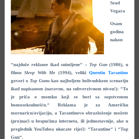
Sead
Vegara
Osam
godina
nakon
“najduže reklame ikad snimljene“ –
Top Gun
(1986), u
filmu
Sleep With Me
(1994), veliki
Quentin Tarantino
govori o
Top Gunu
kao najboljem holivudskom scenariju
ikad napisanom (naravno, na subverzivnom nivou!): “To
je priča o momku koji se bori sa sopstvenom
homoseksulnošću.“ Reklama je za Američku
mornaricu/avijaciju, a Tarantinovo obrazloženje možete
(pro)naći u bespućima interneta, ili jednostavnije, ako u
preglednik YouTubea ukucate riječi: “Tarantino“ i “Top
Gun“.