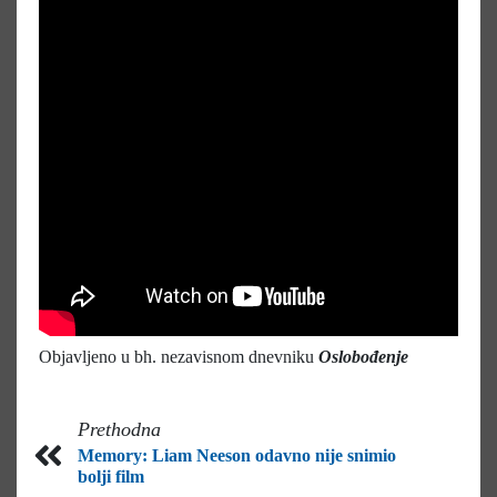
Objavljeno u bh. nezavisnom dnevniku
Oslobođenje
Prethodna
Memory: Liam Neeson odavno nije snimio
bolji film