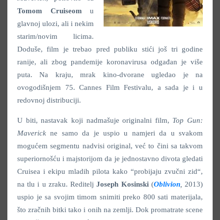
Tomom Cruiseom
u
glavnoj ulozi, ali i nekim
starim/novim licima.
Doduše, film je trebao pred publiku stići još tri godine
ranije, ali zbog pandemije koronavirusa odgađan je više
puta. Na kraju, mrak kino-dvorane ugledao je na
ovogodišnjem 75. Cannes Film Festivalu, a sada je i u
redovnoj distribuciji.
U biti, nastavak koji nadmašuje originalni film,
Top Gun:
Maverick
ne samo da je uspio u namjeri da u svakom
mogućem segmentu nadvisi original, već to čini sa takvom
superiornošću i majstorijom da je jednostavno divota gledati
Cruisea i ekipu mladih pilota kako “probijaju zvučni zid“,
na tlu i u zraku. Reditelj
Joseph Kosinski
(
Oblivion
,
2013)
uspio je sa svojim timom snimiti preko 800 sati materijala,
što zračnih bitki tako i onih na zemlji. Dok promatrate scene