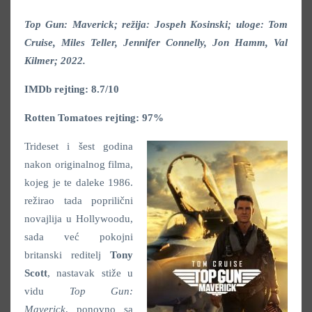
Top Gun: Maverick; režija: Jospeh Kosinski; uloge: Tom
Cruise, Miles Teller, Jennifer Connelly, Jon Hamm, Val
Kilmer; 2022.
IMDb rejting: 8.7/10
Rotten Tomatoes rejting: 97%
Trideset i šest godina
nakon originalnog filma,
kojeg je te daleke 1986.
režirao tada poprilični
novajlija u Hollywoodu,
sada već pokojni
britanski reditelj
Tony
Scott
, nastavak stiže u
vidu
Top Gun:
Maverick
, ponovno sa