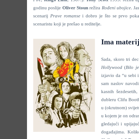
godinu poslije
Oliver Stoun
režira
Rođeni ubojice
. Ja
scenarij
Prave romanse
i dobro je što se prvo pokaz
scenaristu koji je prešao u reditelje.
Ima materij
Sada, skoro tri dec
Hollywood
(
Bilo j
izjavio da “u sebi 
sam naslov navodi
kasnih šezdesetih
dubleru Clifu Boot
u (okrutnom) svije
u kojem je on odras
gledajući i upijaju
događajima. Kolik