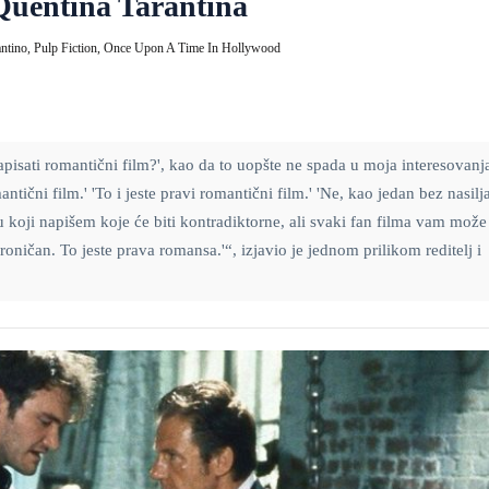
 Quentina Tarantina
antino,
Pulp Fiction,
Once Upon A Time In Hollywood
napisati romantični film?', kao da to uopšte ne spada u moja interesovanja
čni film.' 'To i jeste pravi romantični film.' 'Ne, kao jedan bez nasilja
 koji napišem koje će biti kontradiktorne, ali svaki fan filma vam može 
 ironičan. To jeste prava romansa.'“, izjavio je jednom prilikom reditelj i