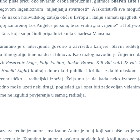
tino plete priču oko stvarnih osoba supružnika, glumice
Sharon Tate
i 
 njegovom ingenioznom „mijenjanju stvarnosti“. A iskoristivši sve moguć
) će nakon holivudskog zatišja otići u Evropu i Italiju snimati spaghetti
ojoj izmorenoj Los Angeles personi, te se vratiti „na vrijeme“ u Hollyw
 Tate, koje su počinili pripadnici kulta Charlesa Mansona.
Tarantino je u intervjuima govorio o završetku karijere. Slavni reditel
ju filmografiju time na deset filmova. Kao razlog navodio je činjenicu d
vi:
Reservoir Dogs, Pulp Fiction, Jackie Brown, Kill Bill vol.1 & vol. 
 Hateful Eight)
kotiraju dobro kod publike i kritike te da bi ulaskom 
cenarističko – rediteljski izražaj. Želja mu je da kada neko izabere 
dno može uzeti neki drugi, pogledati ga i opet biti zadovoljan viđenim
 time ne izgubiti povjerenje u samog reditelja.
 za reditelje: autor i realizator. Autor je onaj koji sam piše svoje sc
đe scenarije. Tarantino je autor u svakom pogledu koji kroji novo od s