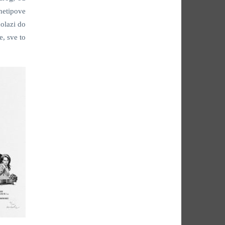
hetipove
olazi do
e, sve to