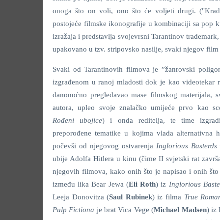
onoga što on voli, ono što će voljeti drugi. ("Kra
postojeće filmske ikonografije u kombinaciji sa pop 
izražaja i predstavlja svojevrsni Tarantinov trademark, 
upakovano u tzv. stripovsko nasilje, svaki njegov film 
Svaki od Tarantinovih filmova je ”žanrovski poli
izgrađenom u ranoj mladosti dok je kao videotekar
danonoćno pregledavao mase filmskog materijala, s
autora, upleo svoje znalačko umijeće prvo kao sc
Rođeni ubojice
) i onda reditelja, te time izgra
preporođene tematike u kojima vlada alternativna his
počevši od njegovog ostvarenja
Inglorious Basterds
ubije Adolfa Hitlera u kinu (čime II svjetski rat završ
njegovih filmova, kako onih što je napisao i onih što 
između lika Bear Jewa (
Eli Roth
) iz
Inglorious Bast
Leeja Donovitza (
Saul Rubinek
) iz filma
True Roma
Pulp Fictiona
je brat Vica Vege (
Michael Madsen
) iz