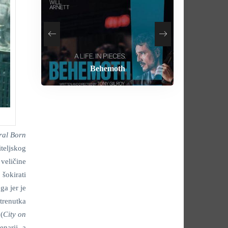
How To Rob A Bank
Heart of the Beast
By Any Means
Behemoth
ral Born
teljskog
veličine
šokirati
ga jer je
 trenutka
(
City on
enarij, a