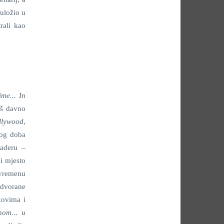
 uložio u
rali kao
me... In
još davno
llywood
,
nog doba
kaderu –
ći mjesto
 vremenu
-dvorane
kovima i
nom... u