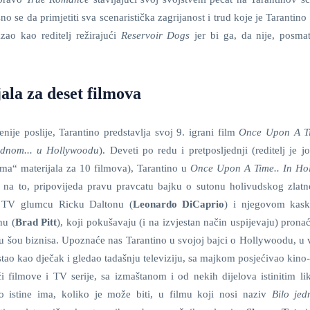
sno se da primjetiti sva scenaristička zagrijanost i trud koje je Tarantino
ao kao reditelj režirajući
Reservoir Dogs
jer bi ga, da nije, posmat
ala za deset filmova
enije poslije, Tarantino predstavlja svoj 9. igrani film
Once Upon A Ti
ednom... u Hollywoodu
). Deveti po redu i pretposljednji (reditelj je 
ima“ materijala za 10 filmova), Tarantino u
Once Upon A Time.. In Ho
 na to, pripovijeda pravu pravcatu bajku o sutonu holivudskog zlat
, TV glumcu Ricku Daltonu (
Leonardo DiCaprio
) i njegovom kas
hu (
Brad Pitt
), koji pokušavaju (i na izvjestan način uspijevaju) prona
tu šou biznisa. Upoznaće nas Tarantino u svojoj bajci o Hollywoodu, u
tao kao dječak i gledao tadašnju televiziju, sa majkom posjećivao kino
ći filmove i TV serije, sa izmaštanom i od nekih dijelova istinitim li
o istine ima, koliko je može biti, u filmu koji nosi naziv
Bilo jed