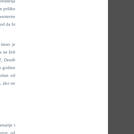
reditelja
e prilike
 westerne
ood da bi
j imao je
a ne želi
2, Death
u godine
jedan od
, ako ne
enarije i
tarog, od