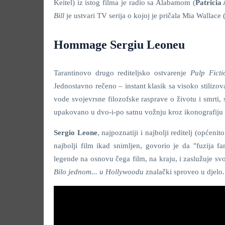
Keitel) iz istog filma je radio sa Alabamom (
Patricia
Bill
je ustvari TV serija o kojoj je pričala Mia Wallace 
Hommage Sergiu Leoneu
Tarantinovo drugo rediteljsko ostvarenje
Pulp Ficti
Jednostavno rečeno – instant klasik sa visoko stilizo
vode svojevrsne filozofske rasprave o životu i smrti,
upakovano u dvo-i-po satnu vožnju kroz ikonografiju L
Sergio Leone
, najpoznatiji i najbolji reditelj (općenit
najbolji film ikad snimljen, govorio je da "fuzija f
legende na osnovu čega film, na kraju, i zaslužuje sv
Bilo jednom... u Hollywoodu
znalački sproveo u djelo.