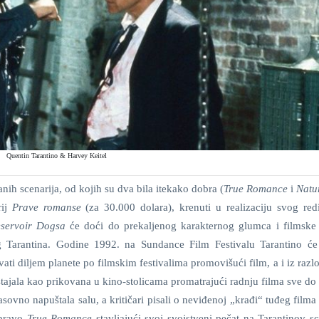
Quentin Tarantino & Harvey Keitel
ih scenarija, od kojih su dva bila itekako dobra (
True Romance
i
Natu
rij
Prave romanse
(za 30.000 dolara), krenuti u realizaciju svog redi
servoir Dogsa
će doći do prekaljenog karakternog glumca i filmske 
Tarantina. Godine 1992. na Sundance Film Festivalu Tarantino će 
vati diljem planete po filmskim festivalima promovišući film, a i iz razlo
 ostajala kao prikovana u kino-stolicama promatrajući radnju filma sve do
vno napuštala salu, a kritičari pisali o neviđenoj „krađi“ tuđeg filma 
upravo
True Romance
stavljajući svoj svojstveni pečat na Tarantinov sc