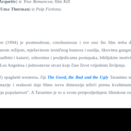
 Arquette
) iz
True Romancea
; film
Kill
(
Uma Thurman
) iz
Pulp Fictiona
.
on
(1994) je postmoderan, crnohumoran i sve ono što film treba 
vanom režijom, mješavinom ironičnog humora i nasilja, likovima gangste
 sudbini i katarzi, odnosima i posljedicama postupaka, biblijskim moti
os Angelesa i jednostavne stvari koje čine život vrijednim življenja.
o!) spaghetti westerna, čiji
The Good, the Bad and the Ugly
Tarantino s
antazije i realnosti daje filmu novu dimenziju težeći prema kvalitetam
oju popularnost". A Tarantino je to u svom pretposljednjem filmskom os