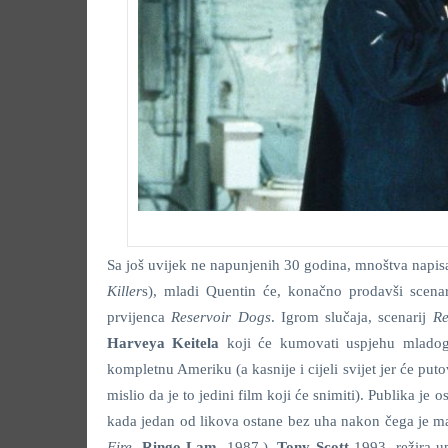
Sa još uvijek ne napunjenih 30 godina, mnoštva napisan
Killer
s), mladi Quentin će, konačno prodavši scena
prvijenca
Reservoir Dogs
. Igrom slučaja, scenarij
Re
Harveya Keitela
koji će kumovati uspjehu mladog 
kompletnu Ameriku (a kasnije i cijeli svijet jer će puto
mislio da je to jedini film koji će snimiti). Publika je
kada jedan od likova ostane bez uha nakon čega je maso
Fire
,
Ringo Lam
, 1987.).
Tony Scott
1993. režira 