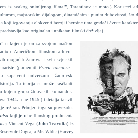
dem iz svakog snimljenog filma!", Tarantinov je moto.) Koristeći ar
kulturom, majstorskim dijalogom, dinamičnim i punim duhovitosti, što d
a koji izgovaraju elokventi heroji i heroine time gradeći čvrste karakter
predstavlja kao originalan i unikatan filmski doživljaj.
gon” u kojem je on sa svojom maštom
 radio u Američkom filmskom arhivu i
vih mogućih žanrova i svih svjetskih
enariste (pomenuti
Prava romansa
i
dio sopstveni univerzum –žanrovski
torija. Ta teorija se može raščlaniti
u kojem grupa židovskih komandosa
ava 1944. a ne 1945.) i detalja iz svih
je režirao. Primjeri toga su poveznice
erdsa
koji je otac filmskog producenta
nce
; Vincent Vega (
John Travolta
) iz
 Reservoir Dogsa, a Mr. White (Harvey