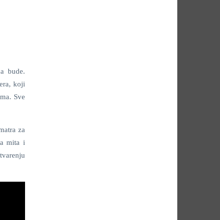
da bude.
ra, koji
vima. Sve
matra za
a mita i
tvarenju