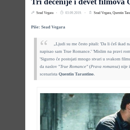
Tri decenije i devet filmova
Sead Vegara
03.09.2019.
Sead Vegara,
Quentin Tar
Piše: Sead Vegara
„Ljudi su me često pitali: 'Da li ćeš ikad 
napisao sam True Romance.' 'Mislim na pravi romanti
'Sigurno će postojati mnogo stvari u svakom filmu
da naslov "
True Romance"
(
Prava romansa
) nije
scenarista
Quentin Tarantino
.