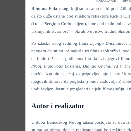
Hollywoodu
? Taran
Romana Polanskog
, koji su tu samo da bi poslužili
da što duže ostane pod svjetlom reflektora Rick (i Clif
(i to sa Sergiom Corbuccijem), time dati malo duha sv
„izmijenili stvarnost“ – okrutno ubistvo trudne Sharon
Po izlasku svog sedmog filma
Django Unchained
, 
namjeru da snimi još najviše tri filma zaokruživši svo
da bude režiser u godinama i to da svi njegovi filmo
Proof, Inglorious Basterds, Django Unchained (i The
možda izgubio osjećaj za pripovijedanje i naročit s
njegovih filmova da pogleda (i bude zadovoljan) slobo
i oduševljen, kasnije pregledati i cijelu filmografiju, i
Autor i realizator
U doba francuskog Novog talasa postojala su dva izraza
snima po njima, dok je realizator onaj koji režira tu