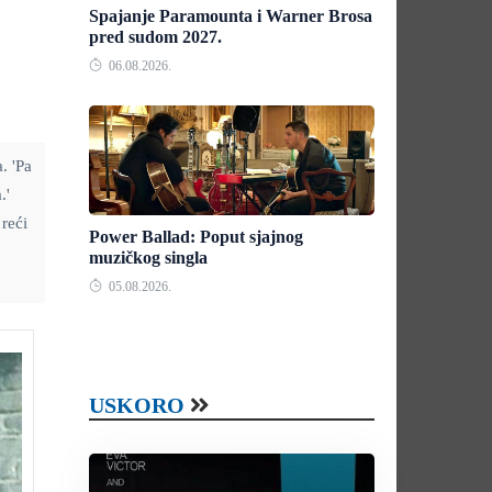
Spajanje Paramounta i Warner Brosa
pred sudom 2027.
06.08.2026.
. 'Pa
.'
reći
Power Ballad: Poput sjajnog
muzičkog singla
05.08.2026.
USKORO