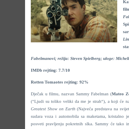
Kak
fil
Fa
Sp
sa
Lin
sta
Fabelmanovi; režija: Steven Spielberg; uloge: Michel
IMDb rejting: 7.7/10
Rotten Tomaotes rejting: 92%
Dječak u filmu, nazvan Sammy Fabelman (
Mateo Z
(“Ljudi su toliko veliki da me je strah“), a koji ć
Greatest Show on Earth
(Najveća predstava na svijet
sudara voza i automobila sa maketama, kristalno j
posveti pravljenju pokretnih slka. Sammy će tako i