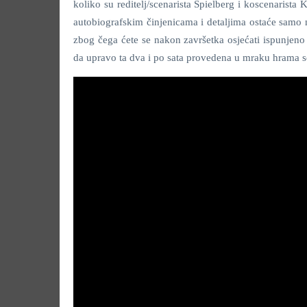
koliko su reditelj/scenarista Spielberg i koscenarist
autobiografskim činjenicama i detaljima ostaće samo nj
zbog čega ćete se nakon završetka osjećati ispunjeno
da upravo ta dva i po sata provedena u mraku hrama