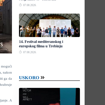
07.08.2026.
14. Festival mediteranskog i
europskog filma u Trebinju
07.08.2026.
i mogući
a, nakon
USKORO
ti ga da
hrabruje
ljanje. A