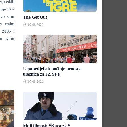
vjetskih
renju
The
ravo sam
The Get Out
v stalni
07.08.2026.
, 2005 i
e u svom
U ponedjeljak počinje prodaja
ulaznica za 32. SFF
07.08.2026.
Moji filmovi: “Kuća zla“