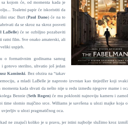
u sa kojom će, od momenta kada je
lju... Toaletni papir će iskoristiti da
išni otac Burt (
Paul Dano
) će na to
rabrivati da se skroz na skroz posveti
l LaBelle
) će se ozbiljno pozabaviti
i ratni film. Sve onako amaterski, ali
veliki uspjeh.
riču o formativnim godinama samog
 i gotovo sterilno, uhvatio još jedan
usz Kaminski
. Bez obzira na “takav
 emociju, a mladi LaBelle je naprosto izvrstan kao tinjedžer koji svak
a momenta kada shvati da nešto nije u redu između njegove mame i oc
 kolega Bennie (
Seth Rogen
) će mu pokloniti najnoviju kameru i zamoli
bi time slomio majčino srce. Williams je savršena u ulozi majke koja o
o uvjerljiv u ulozi pragmatičnog oca.
ad ne znajući koliko je u pravu, jer istini najbolje služimo kroz izmiš