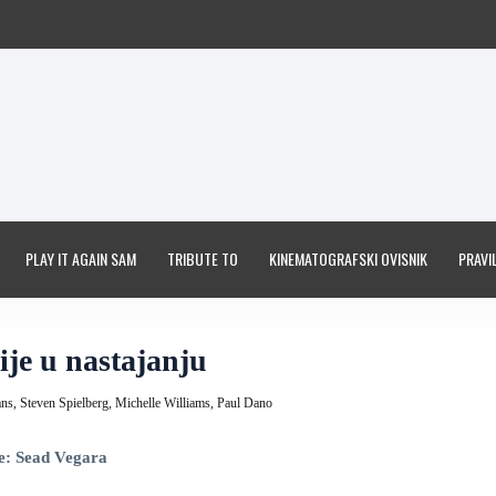
PLAY IT AGAIN SAM
TRIBUTE TO
KINEMATOGRAFSKI OVISNIK
PRAVIL
je u nastajanju
ans,
Steven Spielberg,
Michelle Williams,
Paul Dano
e: Sead Vegara