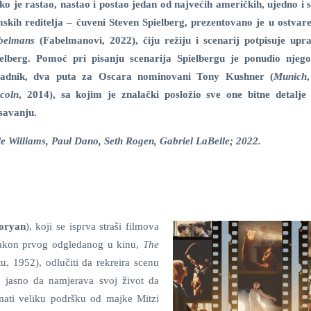
o je rastao, nastao i postao jedan od najvećih američkih, ujedno i s
mskih reditelja – čuveni Steven Spielberg, prezentovano je u ostva
belmans
(Fabelmanovi, 2022), čiju režiju i scenarij potpisuje up
ielberg. Pomoć pri pisanju scenarija Spielbergu je ponudio njego
radnik, dva puta za Oscara nominovani Tony Kushner (
Munich
coln
, 2014), sa kojim je znalački posložio sve one bitne detalj
savanju.
le Williams, Paul Dano, Seth Rogen, Gabriel LaBelle; 2022.
oryan
), koji se isprva straši filmova
e nakon prvog odgledanog u kinu,
The
u, 1952), odlučiti da rekreira scenu
e jasno da namjerava svoj život da
mati veliku podršku od majke Mitzi