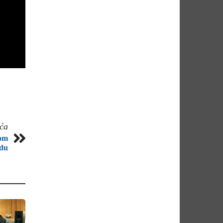
eća
nom
du