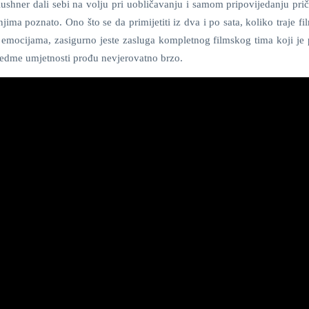
a Kushner dali sebi na volju pri uobličavanju i samom pripovijedanju pr
ima poznato. Ono što se da primijetiti iz dva i po sata, koliko traje fi
 emocijama, zasigurno jeste zasluga kompletnog filmskog tima koji je 
 sedme umjetnosti prođu nevjerovatno brzo.