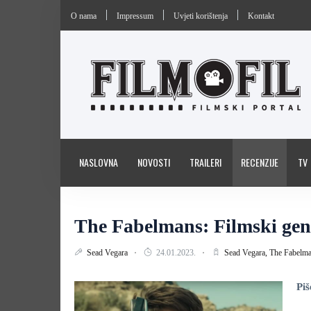
O nama
Impressum
Uvjeti korištenja
Kontakt
NASLOVNA
NOVOSTI
TRAILERI
RECENZIJE
TV
The Fabelmans: Filmski geni
Sead Vegara
24.01.2023.
Sead Vegara,
The Fabelm
Piš