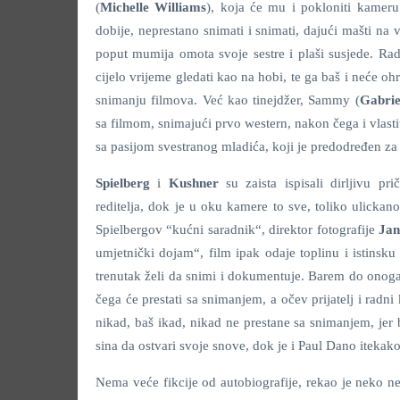
(
Michelle Williams
), koja će mu i pokloniti kamer
dobije, neprestano snimati i snimati, dajući mašti na vo
poput mumija omota svoje sestre i plaši susjede. Rad
cijelo vrijeme gledati kao na hobi, te ga baš i neće oh
snimanju filmova. Već kao tinejdžer, Sammy (
Gabrie
sa filmom, snimajući prvo western, nakon čega i vlastit
sa pasijom svestranog mladića, koji je predodređen za 
Spielberg
i
Kushner
su zaista ispisali dirljivu p
reditelja, dok je u oku kamere to sve, toliko ulickano
Spielbergov “kućni saradnik“, direktor fotografije
Jan
umjetnički dojam“, film ipak odaje toplinu i istinsku
trenutak želi da snimi i dokumentuje. Barem do onog
čega će prestati sa snimanjem, a očev prijatelj i radni
nikad, baš ikad, nikad ne prestane sa snimanjem, jer 
sina da ostvari svoje snove, dok je i Paul Dano itekak
Nema veće fikcije od autobiografije, rekao je neko nek