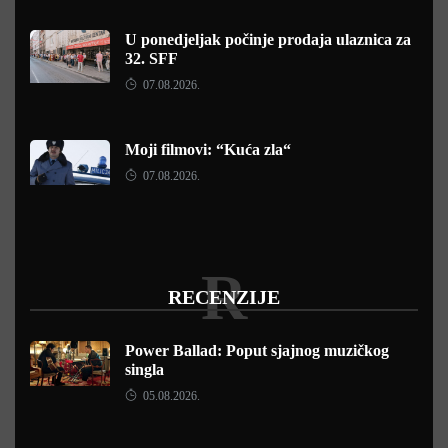
U ponedjeljak počinje prodaja ulaznica za
32. SFF
07.08.2026.
Moji filmovi: “Kuća zla“
07.08.2026.
R
RECENZIJE
Power Ballad: Poput sjajnog muzičkog
singla
05.08.2026.