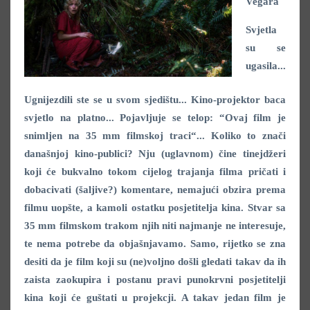
Vegara
Svjetla
su se
ugasila...
Ugnijezdili ste se u svom sjedištu... Kino-projektor baca
svjetlo na platno... Pojavljuje se telop: “Ovaj film je
snimljen na 35 mm filmskoj traci“... Koliko to znači
današnjoj kino-publici? Nju (uglavnom) čine tinejdžeri
koji će bukvalno tokom cijelog trajanja filma pričati i
dobacivati (šaljive?) komentare, nemajući obzira prema
filmu uopšte, a kamoli ostatku posjetitelja kina. Stvar sa
35 mm filmskom trakom njih niti najmanje ne interesuje,
te nema potrebe da objašnjavamo. Samo, rijetko se zna
desiti da je film koji su (ne)voljno došli gledati takav da ih
zaista zaokupira i postanu pravi punokrvni posjetitelji
kina koji će guštati u projekcji. A takav jedan film je