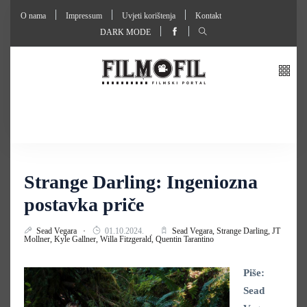
O nama
Impressum
Uvjeti korištenja
Kontakt
DARK MODE
Strange Darling: Ingeniozna
postavka priče
Sead Vegara
01.10.2024.
Sead Vegara,
Strange Darling,
JT
Mollner,
Kyle Gallner,
Willa Fitzgerald,
Quentin Tarantino
Piše:
Sead