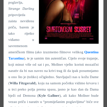
poglavlja,
Strange Darling
pripovijeda
zaista neviđenu
priču, barem je
tako rijetko
viđamo u
savremenom
američkom filmu (ako izuzmemo filmove velikog
Quentina
Tarantina
), te je samim tim autentičan. Cijelo svoje trajanje,
koji minut više od sat i po, Mollner vješto koristi mozaični
narativ da bi nas naveo na krivi trag ili da ipak posumnjamo
u ono što je (toliko) očigledno. Stavljajući nas u kožu Dame
(
Willa Fitzgerald
), koju na samom početku vidimo krvavu i
u trci preko polja prema spasu, jasno je kao dan da Dama
bježi od Demona (
Kyle Gallner
), ali kako Mollner bude
vezao priču i narativ u “promiješanim poglavljima“ biće sve