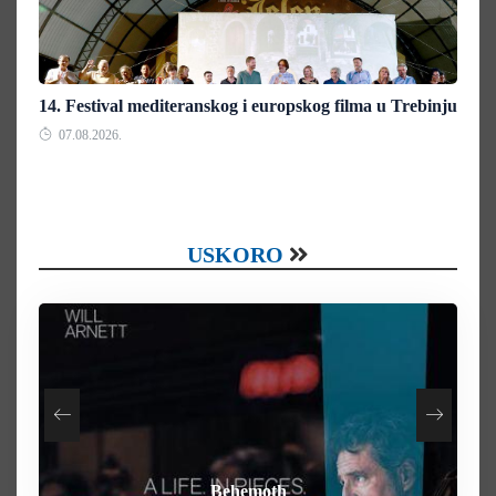
14. Festival mediteranskog i europskog filma u Trebinju
07.08.2026.
USKORO
How To Rob A Bank
Heart of the Beast
By Any Means
Behemoth