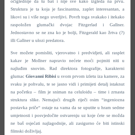
očiglednije da tu baš i nije sve kako izgleda na prvu.
Struktura je ta koja je fascinantna, zaplet interesantan, a
likovi su i više nego uverljivi. Povrh toga svakako i itekako
raspoložen glumački dvojac Fitzgerlad i Gallner.
Jednostavno se ne zna ko je bolji, Fitzgerald kao žrtva (?)
illi Gallner u ulozi predatora.
Sve možete pomisliti, vjerovatno i predvidjeti, ali rasplet
kakav je Mollner napravio nećete moći pojmiti niti u
najluđim snovim. Rad direktora fotografije, karakterni
glumac
Giovanni Ribisi
u svom prvom izletu iza kamere, za
svaku je pohvalu, te se jasno vidi i primijeti detalj istaknut
na početku – film je sniman na celuloidu – time i zrnasta
struktura slike. Nemajući drugih riječi osim “ingeniozna
postavka priče“ ostaje na vama da se uputite u hram sedme
umjetnosti i posvjedočite ostvarenju uz koje ćete se možda
ne baš osjećati najlagodnije, ali zasigurno će biti istinski
filmski doživljaj.