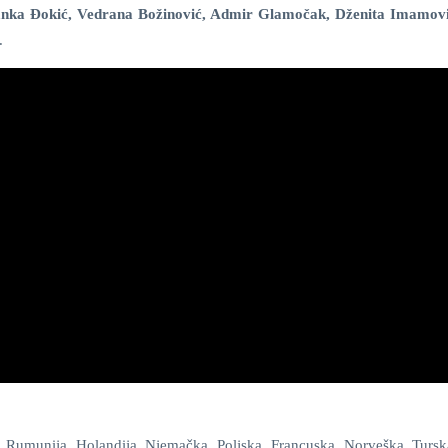
ranka Đokić, Vedrana Božinović, Admir Glamočak, Dženita Imamov
.
a, Rumunija, Holandija, Njemačka, Poljska, Francuska, Norveška, Tursk