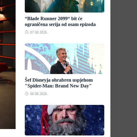
“Blade Runner 2099“ bit će
ograničena serija od osam epizoda
07.08.2026.
Šef Disneyja ohrabren uspjehom
"Spider-Man: Brand New Day"
06.08.2026.