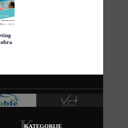
eting
tobra
K
KATEGORIJE