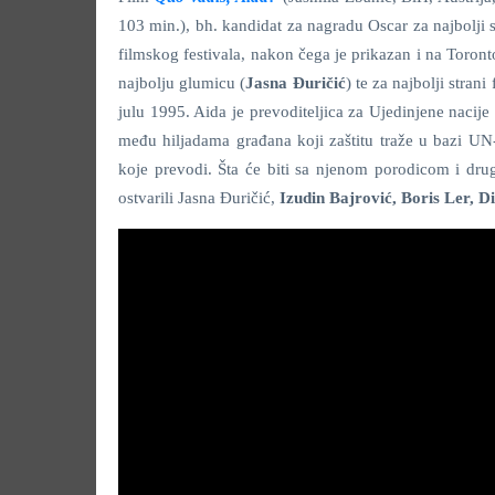
103 min.), bh. kandidat za nagradu Oscar za najbolji
filmskog festivala, nakon čega je prikazan i na Toront
najbolju glumicu (
Jasna Đuričić
) te za najbolji stran
julu 1995. Aida je prevoditeljica za Ujedinjene naci
među hiljadama građana koji zaštitu traže u bazi U
koje prevodi. Šta će biti sa njenom porodicom i dru
ostvarili Jasna Đuričić,
Izudin Bajrović, Boris Ler, D