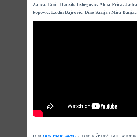
Žalica, Emir Hadžihafizbegović, Alma Prica, Jad
Popović, Izudin Bajrović, Dino Sarija
i
Mira Banjac
Film
Quo Vadis, Aida?
(Jasmila Žbanić, BiH, Austrij