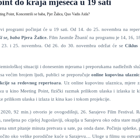
int do kraja mjeseca u 19 sati
ing Point,
Koncentriši se baba,
Pjer Žalica,
Quo Vadis Aida?
vi programi počinjat će u 19 sati. Od 14. do 25. novembra na reper
i se, baba
Pjera Žalice.
Film Jasmile Žbanić na programu je 14, 16, 18
1, 23. i 25. novembra. Od 26. do 30. novembra održat će se
Ciklus
emiološkoj situaciji i donesenim mjerama i preporukama nadležnih služ
u sa većim brojem ljudi, publici se preporučuje
online kupovina ulazni
kcije sa redovnog repertoara
. Uz online kupovinu ulaznica, mjere za
ku u kino Meeting Point, fizički razmak prilikom ulaska i izlaska iz k
e prilikom ulaska i izlaza iz kina kao i tokom projekcije.
 2020, 92 min.) otvorio je ovogodišnji, 26. Sarajevo Film Festival. R
 raseljena po cijeloj Jugoslaviji, okuplja u Sarajevu oko odra stare ma
ena smrt pitanje minuta pretvara u sate, pa onda dane. Počinju spletke, 
 naročito oko velike porodične kuće u Sarajevu… Uloge u filmu su ostvar