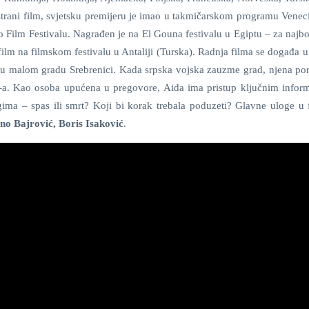
 strani film, svjetsku premijeru je imao u takmičarskom programu Venec
o Film Festivalu. Nagrađen je na El Gouna festivalu u Egiptu – za najbol
i film na filmskom festivalu u Antaliji (Turska). Radnja filma se događa 
je u malom gradu Srebrenici. Kada srpska vojska zauzme grad, njena por
N-a. Kao osoba upućena u pregovore, Aida ima pristup ključnim infor
gima – spas ili smrt? Koji bi korak trebala poduzeti? Glavne uloge u 
ino Bajrović, Boris Isaković
.