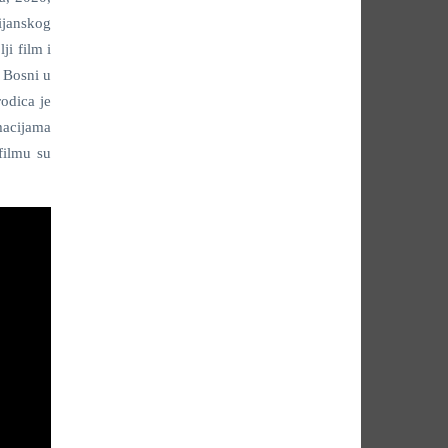
ijanskog
ji film i
u Bosni u
odica je
macijama
filmu su