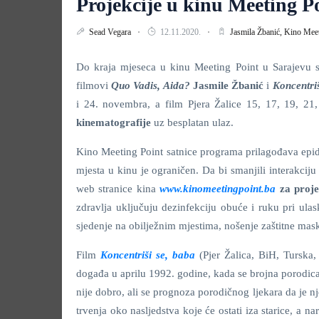
Projekcije u kinu Meeting Po
Sead Vegara
12.11.2020.
Jasmila Žbanić,
Kino Meet
Do kraja mjeseca u kinu Meeting Point u Sarajevu s
filmovi
Quo Vadis, Aida?
Jasmile Žbanić
i
Koncentriš
i 24. novembra, a film Pjera Žalice 15, 17, 19, 2
kinematografije
uz besplatan ulaz.
Kino Meeting Point satnice programa prilagođava epid
mjesta u kinu je ograničen. Da bi smanjili interakcij
web stranice kina
www.kinomeetingpoint.ba
za proje
zdravlja uključuju dezinfekciju obuće i ruku pri ulas
sjedenje na obilježnim mjestima, nošenje zaštitne mask
Film
Koncentriši se, baba
(Pjer Žalica, BiH, Turska,
događa u aprilu 1992. godine, kada se brojna porodica,
nije dobro, ali se prognoza porodičnog ljekara da je nj
trvenja oko nasljedstva koje će ostati iza starice, a