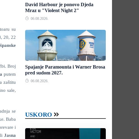
David Harbour je ponovo Djeda
Mraz u "Violent Night 2"
06.08.2026.
toaru su
, 20, 22
 španske
bi. Broj
Spajanje Paramounta i Warner Brosa
pred sudom 2027.
ca
putem
06.08.2026.
 zaštitu
ino sale,
adnja se
USKORO
jke. Baba
prevare i
ili
Jasna