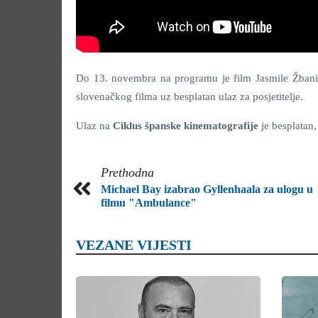
Do 13. novembra na programu je film Jasmile Žban
slovenačkog filma uz besplatan ulaz za posjetitelje.
Ulaz na
Ciklus španske kinematografije
je besplatan,
Prethodna
Michael Bay izabrao Gyllenhaala za ulogu u
filmu "Ambulance"
VEZANE VIJESTI