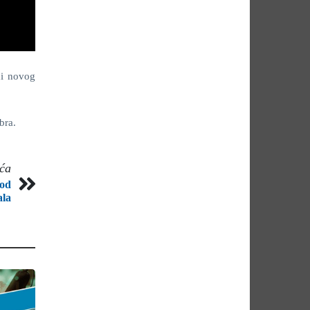
ni novog
bra.
eća
 od
ala