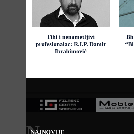
Tihi i nenametljivi
Bh
profesionalac: R.I.P. Damir
“Bl
Ibrahimović
N
NAJNOVIJE