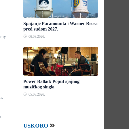
Spajanje Paramounta i Warner Brosa
pred sudom 2027.
demy
06.08.2026.
Power Ballad: Poput sjajnog
muzičkog singla
05.08.2026.
m,
e
USKORO