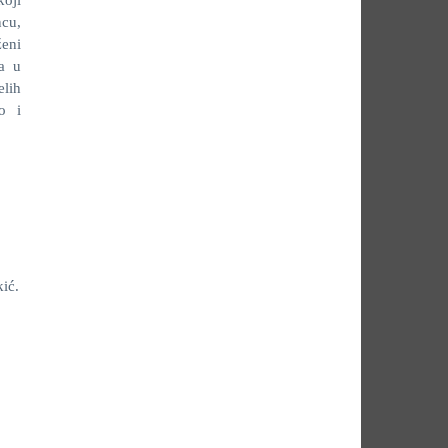
oji
ncu,
ženi
la u
elih
vo i
ić.