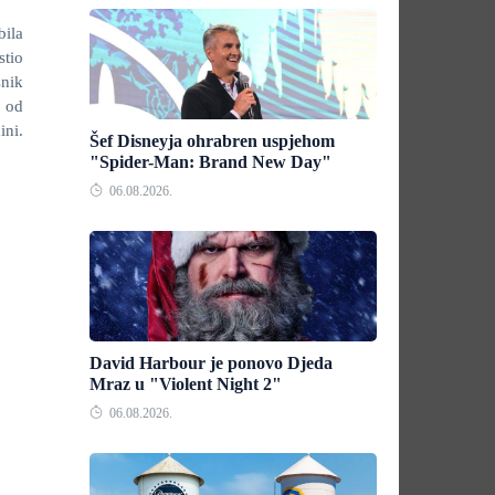
ila
stio
nik
 od
ini.
Šef Disneyja ohrabren uspjehom
"Spider-Man: Brand New Day"
06.08.2026.
David Harbour je ponovo Djeda
Mraz u "Violent Night 2"
06.08.2026.