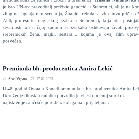
međunarodna zajednica i zločin u Srebrenici“
Hasana Nuhanovića
k
je kao UN-ov prevoditelj preživio genocid u Srebrenici, ali je na ko
zbog neslaganja oko scenarija, Žbanić kreirala sasvim novu priču o 
Aidi, profesorici engleskog jezika u Srebrenici, koja nije postoja
stvarnosti, ali u čijoj sudbini se svakako oslikavaju životi preživj
srebreničkih žena, majki, sestara..., kojima je ovaj film upra
posvećen.
Preminula bh. producentica Amira Lekić
Sead Vegara
17.02.2023.
U 48. godini života u Kanadi preminula je bh. producentica Amira Lek
Udruženje filmskih radnika potvrdilo je vijest o njenoj smrti uz
najiskrenije saučešće porodici, kolegama i prijateljima.