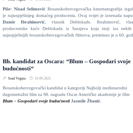
Piše: Nisad Selimović
Bosanskohercegovačka kinematografija izgub
je najuspješnijeg domaćeg producenta. Ovaj svijet je iznenada napu
Damir Ibrahimović
, vlasnik Deblokade. Ibrahimović, vlas
producentske kuće Deblokada iz Sarajeva koja stoji iza nekih
najuspješnijih bosanskohercegovačkih filmova, preminuo je u 60. god
Bh. kandidat za Oscara: “Blum – Gospodari svoje
budućnosti“
Sead Vegara
16.09.2025.
Bosanskohercegovački kandidat u kategoriji Najbolji međunarodni
dugometražni film za 98. nagradu Oscar Američke akademije je film
Blum – Gospodari svoje budućnosti
Jasmile Žbanić
.