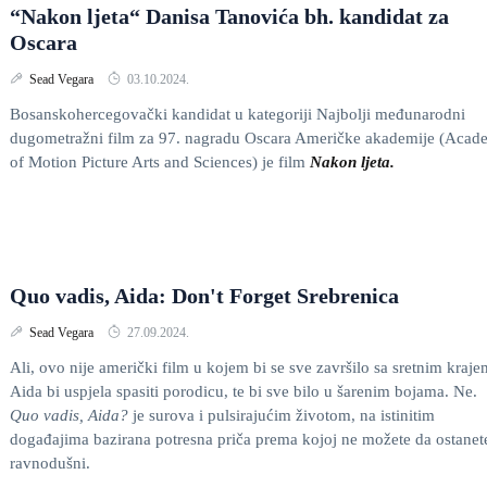
“Nakon ljeta“ Danisa Tanovića bh. kandidat za
Oscara
Sead Vegara
03.10.2024.
Bosanskohercegovački kandidat u kategoriji Najbolji međunarodni
dugometražni film za 97. nagradu Oscara Američke akademije (Aca
of Motion Picture Arts and Sciences) je film
Nakon ljeta.
Quo vadis, Aida: Don't Forget Srebrenica
Sead Vegara
27.09.2024.
Ali, ovo nije američki film u kojem bi se sve završilo sa sretnim kraje
Aida bi uspjela spasiti porodicu, te bi sve bilo u šarenim bojama. Ne.
Quo vadis, Aida?
je surova i pulsirajućim životom, na istinitim
događajima bazirana potresna priča prema kojoj ne možete da ostanet
ravnodušni.