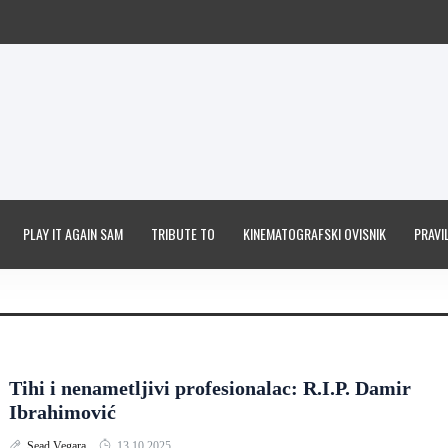
PLAY IT AGAIN SAM
TRIBUTE TO
KINEMATOGRAFSKI OVISNIK
PRAVIL
Tihi i nenametljivi profesionalac: R.I.P. Damir
Ibrahimović
Sead Vegara
13.10.2025.