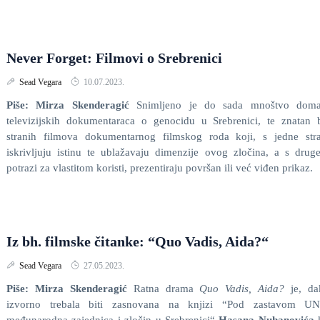
Never Forget: Filmovi o Srebrenici
Sead Vegara
10.07.2023.
Piše: Mirza Skenderagić
Snimljeno je do sada mnoštvo doma
televizijskih dokumentaraca o genocidu u Srebrenici, te znatan 
stranih filmova dokumentarnog filmskog roda koji, s jedne stra
iskrivljuju istinu te ublažavaju dimenzije ovog zločina, a s drug
potrazi za vlastitom koristi, prezentiraju površan ili već viđen prikaz.
Iz bh. filmske čitanke: “Quo Vadis, Aida?“
Sead Vegara
27.05.2023.
Piše: Mirza Skenderagić
Ratna drama
Quo Vadis, Aida?
je, da
izvorno trebala biti zasnovana na knjizi “Pod zastavom U