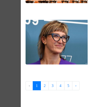
‹
1
2
3
4
5
›