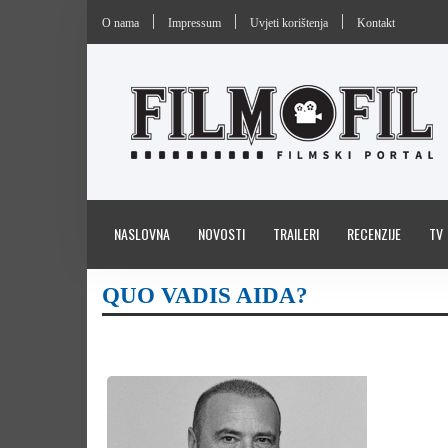
O nama
Impressum
Uvjeti korištenja
Kontakt
NASLOVNA
NOVOSTI
TRAILERI
RECENZIJE
TV
QUO VADIS AIDA?