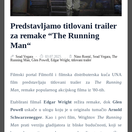
Predstavljamo titlovani trailer
za remake “The Running
Man“
Sead Vegara
03.07.2025.
Nino Romić,
Sead Vegara,
The
Running Man,
Glen Powell,
Edgar Wright,
titlovani trailer
Filmski portal Filmofil i filmska distributerska kuća UNA
film predstavljaju titlovani trailer za
The Running
Man,
remake popularnog akcijskog filma iz '80-tih.
Etablirani filmaš
Edgar Wright
režira remake, dok
Glen
Powell
uskače u ulogu koju je u originalu tumačio
Arnold
Schwarzenegger
. Kao i prvi film, Wrightov
The Running
Man
prati verziju gladijatora iz bliske budućnosti, koji se