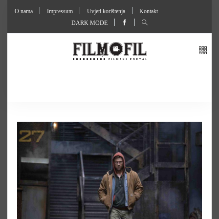
O nama
Impressum
Uvjeti korištenja
Kontakt
DARK MODE