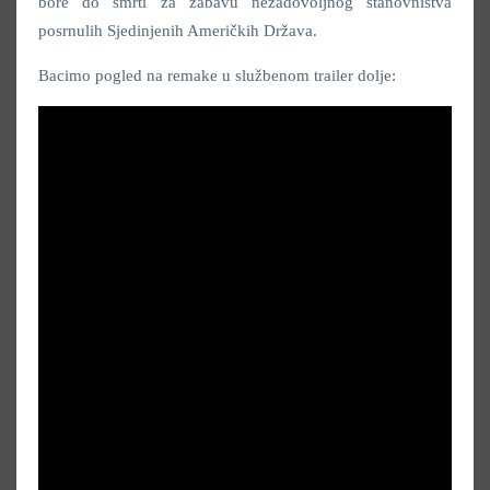
bore do smrti za zabavu nezadovoljnog stanovništva
posrnulih Sjedinjenih Američkih Država.
Bacimo pogled na remake u službenom trailer dolje: