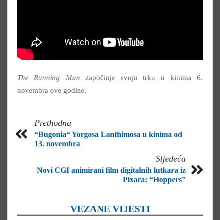
The Running Man
započinje svoju trku u kinima 6.
novembra ove godine.
Prethodna
“Bugonia“ Yorgosa Lanthimosa u kinima od
13. novembra
Sljedeća
Novi CGI animirani film digitalnih lutkara iz
Pixara: “Hoppers”
VEZANE VIJESTI