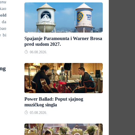
anu
kao
old
a da
ebao
e bi
Spajanje Paramounta i Warner Brosa
pred sudom 2027.
06.08.2026.
ing
Power Ballad: Poput sjajnog
muzičkog singla
05.08.2026.