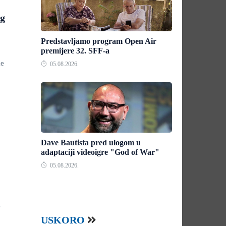
ng
Predstavljamo program Open Air
premijere 32. SFF-a
ke
05.08.2026.
Dave Bautista pred ulogom u
adaptaciji videoigre "God of War"
05.08.2026.
g
USKORO