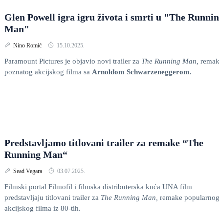
Glen Powell igra igru života i smrti u "The Runni
Man"
Nino Romić
15.10.2025.
Paramount Pictures je objavio novi trailer za
The Running Man,
rema
poznatog akcijskog filma sa
Arnoldom Schwarzeneggerom.
Predstavljamo titlovani trailer za remake “The
Running Man“
Sead Vegara
03.07.2025.
Filmski portal Filmofil i filmska distributerska kuća UNA film
predstavljaju titlovani trailer za
The Running Man,
remake popularno
akcijskog filma iz 80-tih.