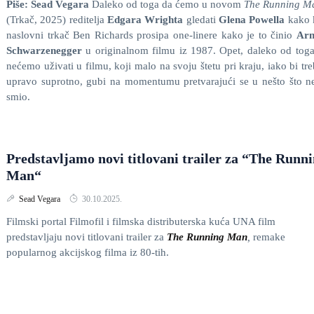
Piše: Sead Vegara
Daleko od toga da ćemo u novom
The Running M
(Trkač, 2025) reditelja
Edgara Wrighta
gledati
Glena Powella
kako 
naslovni trkač Ben Richards prosipa one-linere kako je to činio
Arn
Schwarzenegger
u originalnom filmu iz 1987. Opet, daleko od tog
nećemo uživati u filmu, koji malo na svoju štetu pri kraju, iako bi tr
upravo suprotno, gubi na momentumu pretvarajući se u nešto što n
smio.
Predstavljamo novi titlovani trailer za “The Runn
Man“
Sead Vegara
30.10.2025.
Filmski portal Filmofil i filmska distributerska kuća UNA film
predstavljaju novi titlovani trailer za
The Running Man
,
remake
popularnog akcijskog filma iz 80-tih.