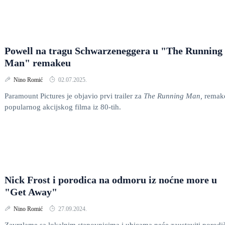
Powell na tragu Schwarzeneggera u "The Running
Man" remakeu
Nino Romić
02.07.2025.
Paramount Pictures je objavio prvi trailer za
The Running Man,
remak
popularnog akcijskog filma iz 80-tih.
Nick Frost i porodica na odmoru iz noćne more u
"Get Away"
Nino Romić
27.09.2024.