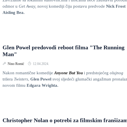
Zavrzlame sa lokalnim stanovnicima i ubicama neće zaustaviti porodi
odmor u
Get Away,
novoj komediji čiju postavu predvode
Nick Frost
Aisling Bea.
Glen Powel predovodi reboot filma "The Running
Man"
Nino Romić
12.04.2024.
Nakon romantične komedije
Anyone But You
i predstojećeg
olujnog
trilera
Twisters
,
Glen Powel
svoj sljedeći glumački angažman pronalaz
novom filmu
Edgara Wrighta.
Christopher Nolan o potrebi za filmskim franšiza