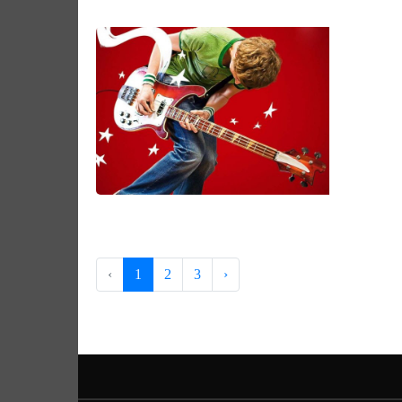
‹
1
2
3
›