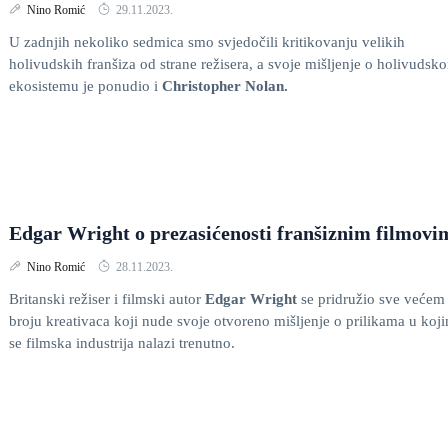
Nino Romić
29.11.2023.
U zadnjih nekoliko sedmica smo svjedočili kritikovanju velikih
holivudskih franšiza od strane režisera, a svoje mišljenje o holivudsk
ekosistemu je ponudio i
Christopher Nolan.
Edgar Wright o prezasićenosti franšiznim filmovi
Nino Romić
28.11.2023.
Britanski režiser i filmski autor
Edgar Wright
se pridružio sve većem
broju kreativaca koji nude svoje otvoreno mišljenje o prilikama u koj
se filmska industrija nalazi trenutno.