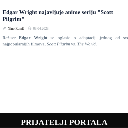
Edgar Wright najavljuje anime seriju "Scott
Pilgrim"
Nino Romić
03.04.2023.
Režiser
Edgar Wright
se oglasio o adaptaciji jednog od svo
najpopularnijih filmova,
Scott Pilgrim vs. The World
.
PRIJATELJI PORTALA