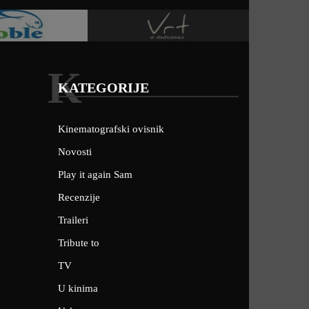
K
KATEGORIJE
Kinematografski ovisnik
Novosti
Play it again Sam
Recenzije
Traileri
Tribute to
TV
U kinima