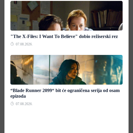
"The X-Files: I Want To Believe" dobio režiserski rez
07.08.2026.
“Blade Runner 2099“ bit će ograničena serija od osam
epizoda
07.08.2026.