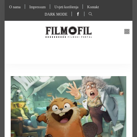
O nama
Impressum
Uvjeti korištenja
Kontakt
DARK MODE