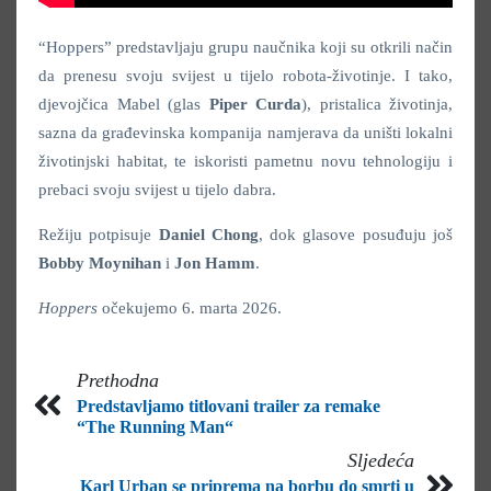
“Hoppers” predstavljaju grupu naučnika koji su otkrili način
da prenesu svoju svijest u tijelo robota-životinje. I tako,
djevojčica Mabel (glas
Piper Curda
), pristalica životinja,
sazna da građevinska kompanija namjerava da uništi lokalni
životinjski habitat, te iskoristi pametnu novu tehnologiju i
prebaci svoju svijest u tijelo dabra.
Režiju potpisuje
Daniel Chong
, dok glasove posuđuju još
Bobby Moynihan
i
Jon Hamm
.
Hoppers
očekujemo 6. marta 2026.
Prethodna
Predstavljamo titlovani trailer za remake
“The Running Man“
Sljedeća
Karl Urban se priprema na borbu do smrti u