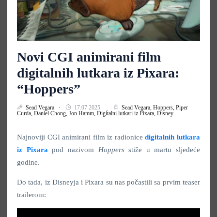
Novi CGI animirani film
digitalnih lutkara iz Pixara:
“Hoppers”
Sead Vegara
17.07.2025.
Sead Vegara,
Hoppers,
Piper
Curda,
Daniel Chong,
Jon Hamm,
Digitalni lutkari iz Pixara,
Disney
Najnoviji CGI animirani film iz radionice
digitalnih lutkara
iz Pixara
pod nazivom
Hoppers
stiže u martu sljedeće
godine.
Do tada, iz Disneyja i Pixara su nas počastili sa prvim teaser
trailerom: