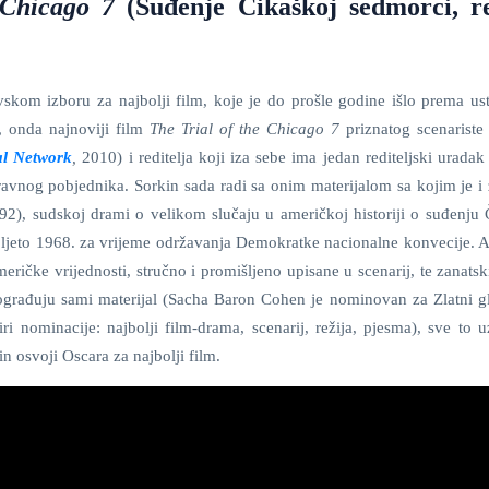
 Chicago 7
(Suđenje Čikaškoj sedmorci, re
kom izboru za najbolji film, koje je do prošle godine išlo prema us
, onda najnoviji film
The Trial of the Chicago 7
priznatog scenarist
al Network
,
2010) i reditelja koji iza sebe ima jedan rediteljski uradak 
avnog pobjednika. Sorkin sada radi sa onim materijalom sa kojim je i
92), sudskoj drami o velikom slučaju u američkoj historiji o suđenju 
ljeto 1968. za vrijeme održavanja Demokratke nacionalne konvecije. 
meričke vrijednosti, stručno i promišljeno upisane u scenarij, te zanatsk
građuju sami materijal (Sacha Baron Cohen je nominovan za Zlatni g
i nominacije: najbolji film-drama, scenarij, režija, pjesma), sve to u
rkin osvoji Oscara za najbolji film.