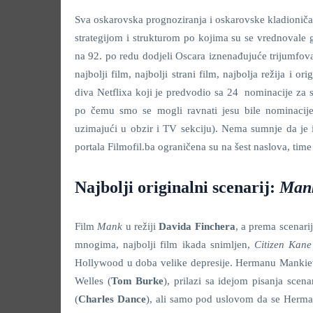
Sva oskarovska prognoziranja i oskarovske kladioniča
strategijom i strukturom po kojima su se vrednovale
na 92. po redu dodjeli Oscara iznenađujuće trijumfov
najbolji film, najbolji strani film, najbolja režija i 
diva Netflixa koji je predvodio sa 24 nominacije za s
po čemu smo se mogli ravnati jesu bile nominacije
uzimajući u obzir i TV sekciju). Nema sumnje da je 
portala Filmofil.ba ograničena su na šest naslova, time
Najbolji originalni scenarij:
Man
Film
Mank
u režiji
Davida Finchera
, a prema scenar
mnogima, najbolji film ikada snimljen,
Citizen Kan
Hollywood u doba velike depresije. Hermanu Mankie
Welles (
Tom Burke
), prilazi sa idejom pisanja sce
(
Charles Dance
), ali samo pod uslovom da se Herma