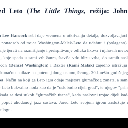
ed Leto (
The Little Things,
režija: Joh
n Lee Hancock
sebi daje vremena u otkrivanju detalja, dozvoljavajući
ponaosob od trojca Washington-Malek-Leto da udahnu i (polagano)
je tjerati na razmišljanje i preispitivanje odluka likova i njihovih meto
e, koje spada u sami vrh žanra, štaviše vrlo blizu vrha, do samih na
acon (
Denzel Washington
) i Baxter (
Rami Malak
) zajedno istražuju
 konačno nailaze na potencijalnog osumnjičenog, 30-i-nešto-godišnjeg
oa
. Način na koji ga Leto igra odaje majstora glumačkog zanata, a sama
dje Leto bukvalno hoda kao da je “oslobodio cijeli grad“, te njegov “psi
 kada se desi sukob “glumačkih titana“, kada naslovni trojac dijeli ka
je poput uhodanog jazz sastava, Jared Leto svojom igrom zaslužuje
 ulogu.