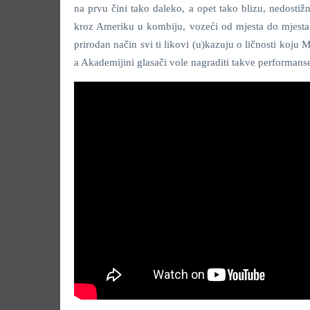
na prvu čini tako daleko, a opet tako blizu, nedosti
kroz Ameriku u kombiju, vozeći od mjesta do mjesta,
prirodan način svi ti likovi (u)kazuju o ličnosti ko
a Akademijini glasači vole nagraditi takve performans