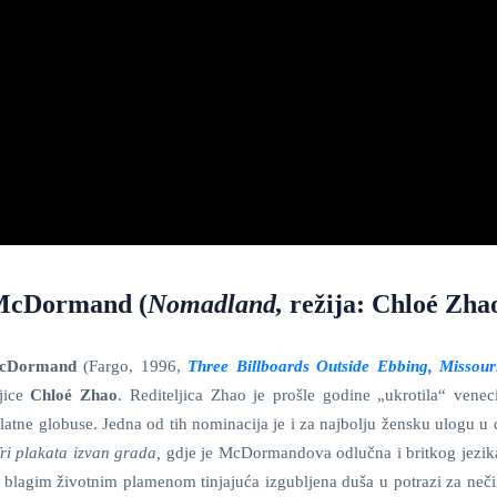
 McDormand (
Nomadland,
režija: Chloé Zha
McDormand
(Fargo, 1996,
Three Billboards Outside Ebbing, Missour
ljice
Chloé Zhao
. Rediteljica Zhao je prošle godine „ukrotila“ venec
 Zlatne globuse. Jedna od tih nominacija je i za najbolju žensku ulogu u
ri plakata izvan grada,
gdje je McDormandova odlučna i britkog jezika
 i blagim životnim plamenom tinjajuća izgubljena duša u potrazi za neč