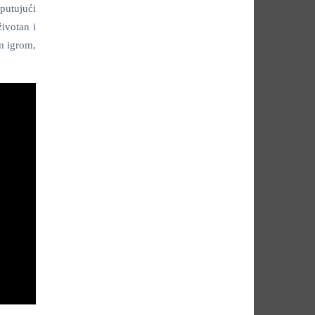
putujući
ivotan i
m igrom,