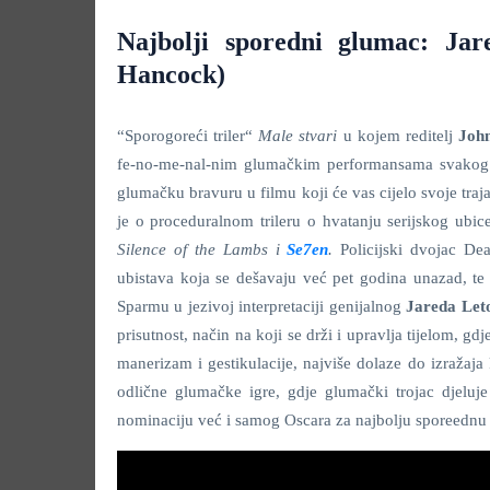
Najbolji sporedni glumac: Jar
Hancock)
“Sporogoreći triler“
Male stvari
u kojem reditelj
Joh
fe-no-me-nal-nim glumačkim performansama svakog 
glumačku bravuru u filmu koji će vas cijelo svoje trajan
je o proceduralnom trileru o hvatanju serijskog ubic
Silence of the Lambs
i
Se7en
.
Policijski dvojac De
ubistava koja se dešavaju već pet godina unazad, te
Sparmu u jezivoj interpretaciji genijalnog
Jareda Let
prisutnost, način na koji se drži i upravlja tijelom, g
manerizam i gestikulacije, najviše dolaze do izražaja
odlične glumačke igre, gdje glumački trojac djelu
nominaciju već i samog Oscara za najbolju sporeednu