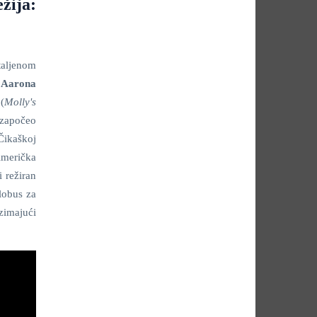
žija:
taljenom
e
Aarona
(
Molly's
 započeo
Čikaškoj
Američka
i režiran
lobus za
zimajući