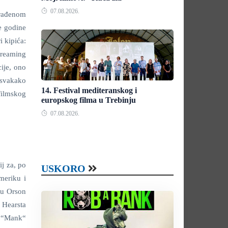
07.08.2026.
zrađenom
e godine
i kipića:
streaming
cije, ono
(svakako
14. Festival mediteranskog i
filmskog
europskog filma u Trebinju
07.08.2026.
ij za, po
USKORO
meriku i
onu Orson
 Hearsta
, “Mank“