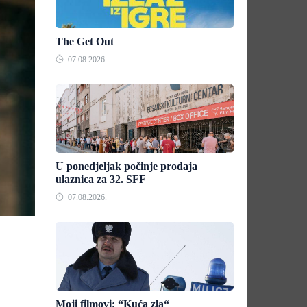
The Get Out
07.08.2026.
U ponedjeljak počinje prodaja
ulaznica za 32. SFF
07.08.2026.
Moji filmovi: “Kuća zla“