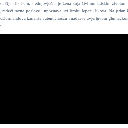
žno. Njen lik Fern, srednjovječna je žena koja živi nomadskim životom 
 radeći razne poslove i upoznavajući široku lepezu likova. Na jedan ž
ju McDormandova kanališe autentičnošću i nadasve uvjerljivom glumačko
e.