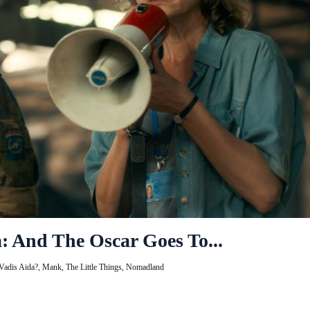
: And The Oscar Goes To...
Vadis Aida?,
Mank,
The Little Things,
Nomadland