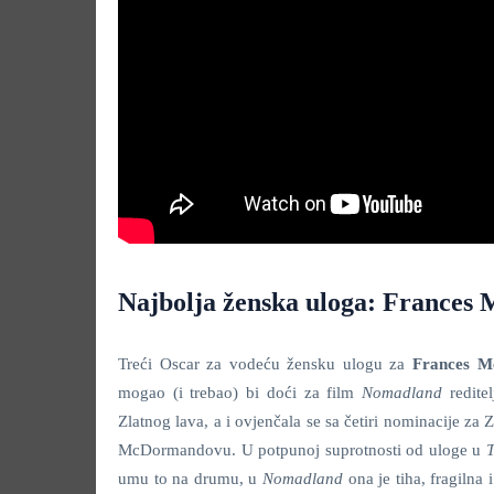
Najbolja ženska uloga: Frances
Treći Oscar za vodeću žensku ulogu za
Frances 
mogao (i trebao) bi doći za film
Nomadland
redite
Zlatnog lava, a i ovjenčala se sa četiri nominacije za
McDormandovu. U potpunoj suprotnosti od uloge u
T
umu to na drumu, u
Nomadland
ona je tiha, fragilna