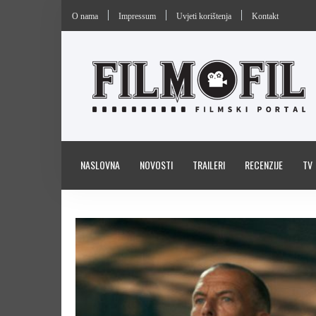
O nama
Impressum
Uvjeti korištenja
Kontakt
NASLOVNA
NOVOSTI
TRAILERI
RECENZIJE
TV