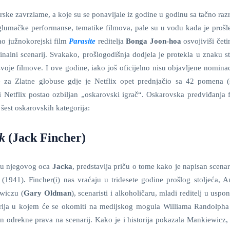
rske zavrzlame, a koje su se ponavljale iz godine u godinu sa tačno ra
 glumačke performanse, tematike filmova, pale su u vodu kada je prošl
ao južnokorejski film
Parasite
reditelja
Bonga Joon-hoa
osvojiviši četir
originalni scenarij. Svakako, prošlogodišnja dodjela je protekla u znaku 
voje filmove. I ove godine, iako još oficijelno nisu objavljene nomina
 za Zlatne globuse gdje je Netflix opet prednjačio sa 42 pomena 
i Netflix postao ozbiljan „oskarovski igrač“. Oskarovska predviđanja 
 šest oskarovskih kategorija:
k
(Jack Fincher)
iju njegovog oca
Jacka
, predstavlja priču o tome kako je napisan scenar
e
(1941)
.
Fincher(i) nas vraćaju u tridesete godine prošlog stoljeća, A
wiczu (
Gary Oldman
), scenaristi i alkoholičaru, mladi reditelj u usp
narija u kojem će se okomiti na medijskog mogula Williama Randolpha
n odrekne prava na scenarij. Kako je i historija pokazala Mankiewicz