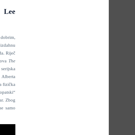
n Lee
 dobrim,
 izdahnu
da. Riječ
slova
The
 serijska
 Alberta
 fizička
hopatski“
dar. Zbog
 ne samo