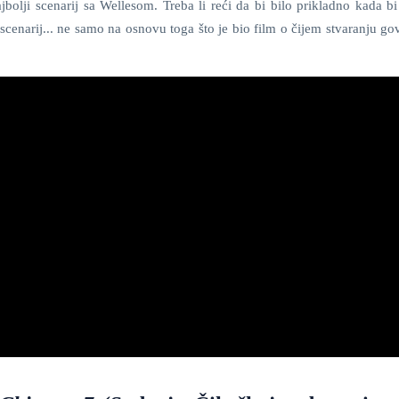
ajbolji scenarij sa Wellesom. Treba li reći da bi bilo prikladno kada b
scenarij... ne samo na osnovu toga što je bio film o čijem stvaranju go