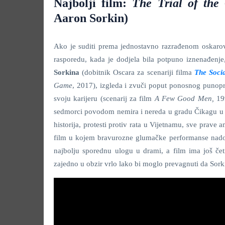
Najbolji film:
The Trial of the
Aaron Sorkin)
Ako je suditi prema jednostavno razrađenom oskarovs
rasporedu, kada je dodjela bila potpuno iznenađenje
Sorkina
(dobitnik Oscara za scenariji filma
The Soci
Game
, 2017), izgleda i zvuči poput ponosnog punopr
svoju karijeru (scenarij za film
A Few Good Men,
19
sedmorci povodom nemira i nereda u gradu Čikagu u 
historija, protesti protiv rata u Vijetnamu, sve prave a
film u kojem bravurozne glumačke performanse nado
najbolju sporednu ulogu u drami, a film ima još četir
zajedno u obzir vrlo lako bi moglo prevagnuti da So