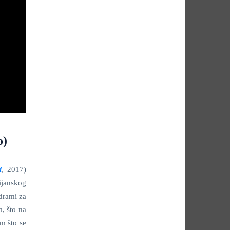
o)
i
, 2017)
ijanskog
 drami za
, što na
im što se