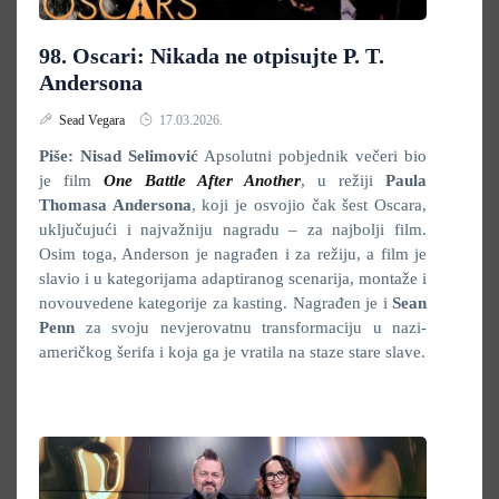
98. Oscari: Nikada ne otpisujte P. T.
Andersona
Sead Vegara
17.03.2026.
Piše: Nisad Selimović
Apsolutni pobjednik večeri bio
je film
One Battle After Another
, u režiji
Paula
Thomasa Andersona
, koji je osvojio čak šest Oscara,
uključujući i najvažniju nagradu – za najbolji film.
Osim toga, Anderson je nagrađen i za režiju, a film je
slavio i u kategorijama adaptiranog scenarija, montaže i
novouvedene kategorije za kasting. Nagrađen je i
Sean
Penn
za svoju nevjerovatnu transformaciju u nazi-
američkog šerifa i koja ga je vratila na staze stare slave.