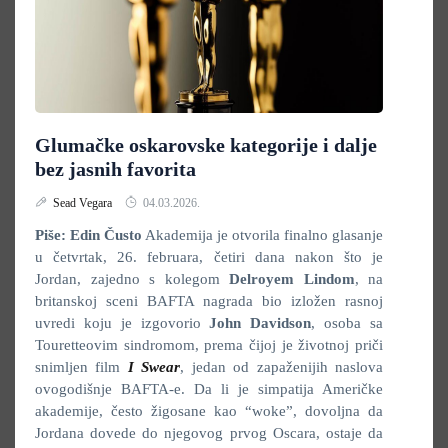
Glumačke oskarovske kategorije i dalje
bez jasnih favorita
Sead Vegara
04.03.2026.
Piše: Edin Čusto
Akademija je otvorila finalno glasanje
u četvrtak, 26. februara, četiri dana nakon što je
Jordan, zajedno s kolegom
Delroyem Lindom
, na
britanskoj sceni BAFTA nagrada bio izložen rasnoj
uvredi koju je izgovorio
John Davidson
, osoba sa
Touretteovim sindromom, prema čijoj je životnoj priči
snimljen film
I Swear
, jedan od zapaženijih naslova
ovogodišnje BAFTA-e. Da li je simpatija Američke
akademije, često žigosane kao “woke”, dovoljna da
Jordana dovede do njegovog prvog Oscara, ostaje da