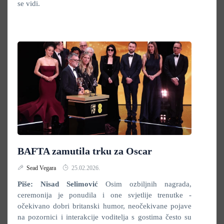
se vidi.
BAFTA zamutila trku za Oscar
Sead Vegara
25.02.2026.
Piše: Nisad Selimović
Osim ozbiljnih nagrada,
ceremonija je ponudila i one svjetlije trenutke -
očekivano dobri britanski humor, neočekivane pojave
na pozornici i interakcije voditelja s gostima često su