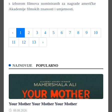
s izborom filmova nominiranih za nagrade američke
Akademije filmskih znanosti i umjetnosti.
‹
1
2
3
4
5
6
7
8
9
10
11
12
13
›
NAJNOVIJE
POPULARNO
Your Mother Your Mother Your Mother
08.08.2026.