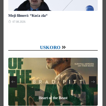
Moji filmovi: “Kuća zla“
07.08.2026.
USKORO
Your Mother Your Mother Your Mother
How To Rob A Bank
Heart of the Beast
Behemoth