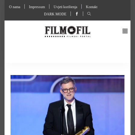
O nama
Impressum
Uvjeti korištenja
Kontakt
DARK MODE