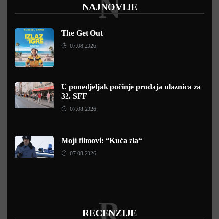
N
NAJNOVIJE
The Get Out
07.08.2026.
U ponedjeljak počinje prodaja ulaznica za
32. SFF
07.08.2026.
Moji filmovi: “Kuća zla“
07.08.2026.
R
RECENZIJE