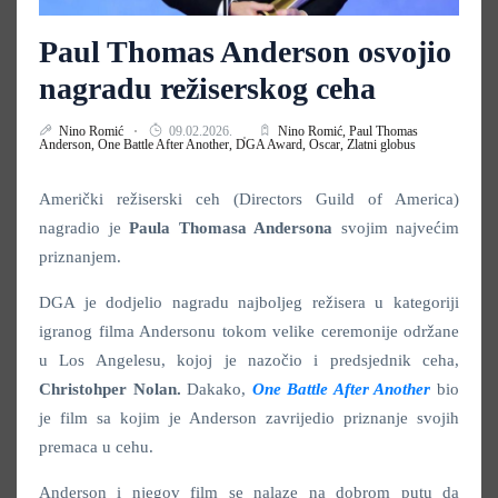
Paul Thomas Anderson osvojio
nagradu režiserskog ceha
Nino Romić
09.02.2026.
Nino Romić,
Paul Thomas
Anderson,
One Battle After Another,
DGA Award,
Oscar,
Zlatni globus
Američki režiserski ceh (Directors Guild of America)
nagradio je
Paula Thomasa Andersona
svojim najvećim
priznanjem.
DGA je dodjelio nagradu najboljeg režisera u kategoriji
igranog filma Andersonu tokom velike ceremonije održane
u Los Angelesu, kojoj je nazočio i predsjednik ceha,
Christohper Nolan.
Dakako,
One Battle After Another
bio
je film sa kojim je Anderson zavrijedio priznanje svojih
premaca u cehu.
Anderson i njegov film se nalaze na dobrom putu da