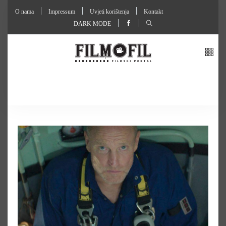
O nama
Impressum
Uvjeti korištenja
Kontakt
DARK MODE