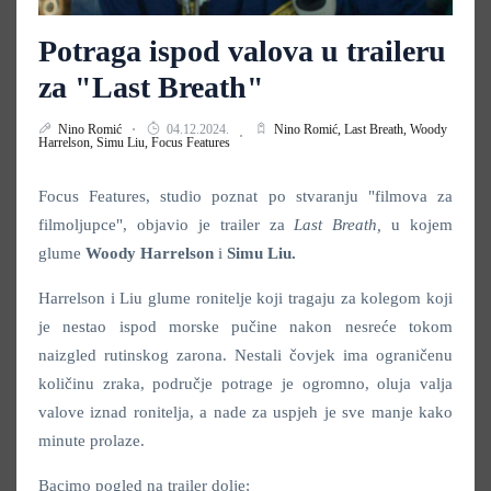
Potraga ispod valova u traileru
za "Last Breath"
Nino Romić
04.12.2024.
Nino Romić,
Last Breath,
Woody
Harrelson,
Simu Liu,
Focus Features
Focus Features, studio poznat po stvaranju "filmova za
filmoljupce", objavio je trailer za
Last Breath,
u kojem
glume
Woody Harrelson
i
Simu Liu.
Harrelson i Liu glume ronitelje koji tragaju za kolegom koji
je nestao ispod morske pučine nakon nesreće tokom
naizgled rutinskog zarona. Nestali čovjek ima ograničenu
količinu zraka, područje potrage je ogromno, oluja valja
valove iznad ronitelja, a nade za uspjeh je sve manje kako
minute prolaze.
Bacimo pogled na trailer dolje: