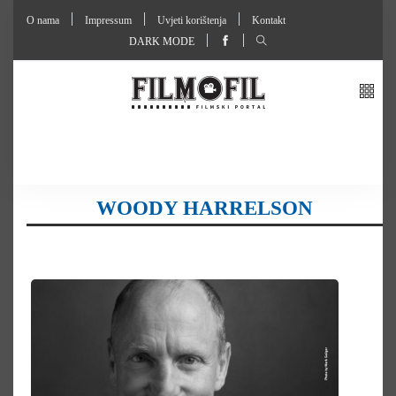
O nama
Impressum
Uvjeti korištenja
Kontakt
DARK MODE
WOODY HARRELSON