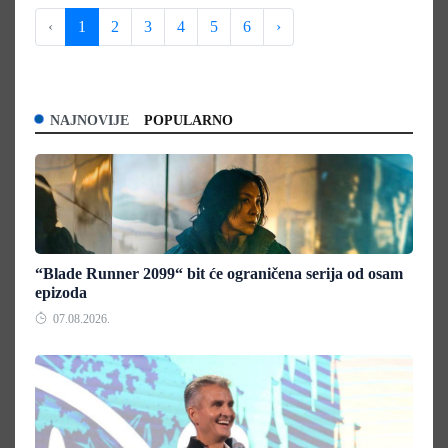
‹
1
2
3
4
5
6
›
NAJNOVIJE
POPULARNO
“Blade Runner 2099“ bit će ograničena serija od osam
epizoda
07.08.2026.