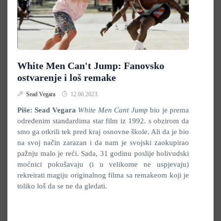
White Men Can't Jump: Fanovsko
ostvarenje i loš remake
Sead Vegara
12.06.2023.
Piše: Sead Vegara
White Men Cant Jump
bio je prema
određenim standardima star film iz 1992. s obzirom da
smo ga otkrili tek pred kraj osnovne škole. Ali da je bio
na svoj način zarazan i da nam je svojski zaokupirao
pažnju malo je reći. Sada, 31 godinu poslije holivudski
moćnici pokušavaju (i u velikome ne uspjevaju)
rekreirati magiju originalnog filma sa remakeom koji je
toliko loš da se ne da gledati.