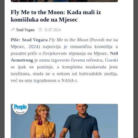
Fly Me to the Moon: Kada mali iz
komšiluka ode na Mjesec
Sead Vegara
31.07.2024.
Piše: Sead Vegara
Fly Me to the Moon
(Povedi me na
Mjesec, 2024)
najnovija je romantična komedija u
pozadni priče o čovjekovom slijetanju na Mjesec.
Neil
Armstrong
je zaista izgovorio čuvenu rečenicu, Gorski
se ipak ne pominje, a kompletna maskerada jeste
izrežirana, mada ne u nekom od holivudskih studija,
već na setu izgrađenom u NASA-i.