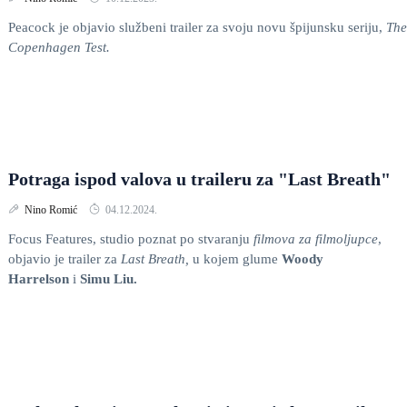
Peacock je objavio službeni trailer za svoju novu špijunsku seriju,
The
Copenhagen
Test.
Potraga ispod valova u traileru za "Last Breath"
Nino Romić
04.12.2024.
Focus Features, studio poznat po stvaranju
filmova za filmoljupce
,
objavio je trailer za
Last Breath,
u kojem glume
Woody
Harrelson
i
Simu Liu.