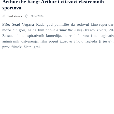
Arthur the King: Arthur i vitezovi ekstremnih
sportova
Sead Vegara
09.04.2024.
Piše: Sead Vegara
Kada god pomislite da redovni kino-repertoa
može biti gori, naiđe film poput
Arthur the King
(Izazov života, 20
Zaista, od neinspirativnih komedija, beternih horora i neimaginati
animiranih ostvarenja, film poput
Izazova života
izgleda (i jeste)
pravi filmski Zlatni gral.