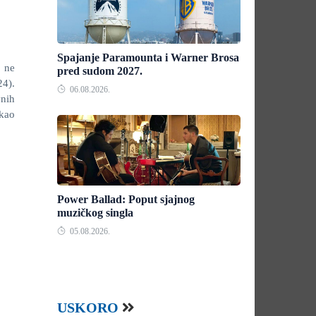
Spajanje Paramounta i Warner Brosa
r ne
pred sudom 2027.
24).
06.08.2026.
vnih
 kao
Power Ballad: Poput sjajnog
muzičkog singla
05.08.2026.
USKORO