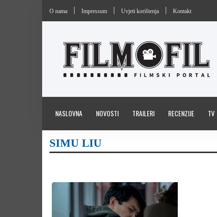
O nama
Impressum
Uvjeti korištenja
Kontakt
NASLOVNA
NOVOSTI
TRAILERI
RECENZIJE
TV
SIMU LIU