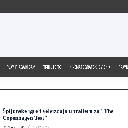
PLAY IT AGAIN SAM
TRIBUTE TO
KINEMATOGRAFSKI OVISNIK
PRAVIL
Špijunske igre i veleizdaja u traileru za "The
Copenhagen Test"
Nino Romić
10.12.2025.