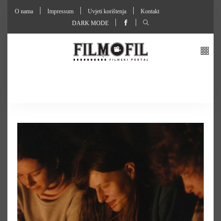
O nama
Impressum
Uvjeti korištenja
Kontakt
DARK MODE