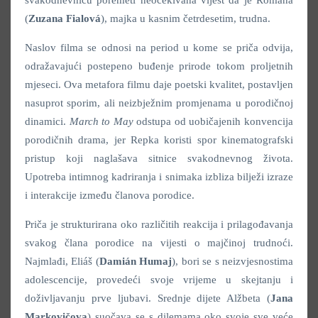
(
Zuzana Fialová
), majka u kasnim četrdesetim, trudna.
Naslov filma se odnosi na period u kome se priča odvija,
odražavajući postepeno buđenje prirode tokom proljetnih
mjeseci. Ova metafora filmu daje poetski kvalitet, postavljen
nasuprot sporim, ali neizbježnim promjenama u porodičnoj
dinamici.
March to May
odstupa od uobičajenih konvencija
porodičnih drama, jer Repka koristi spor kinematografski
pristup koji naglašava sitnice svakodnevnog života.
Upotreba intimnog kadriranja i snimaka izbliza bilježi izraze
i interakcije između članova porodice.
Priča je strukturirana oko različitih reakcija i prilagođavanja
svakog člana porodice na vijesti o majčinoj trudnoći.
Najmlađi, Eliáš (
Damián Humaj
), bori se s neizvjesnostima
adolescencije, provedeći svoje vrijeme u skejtanju i
doživljavanju prve ljubavi. Srednje dijete Alžbeta (
Jana
Markovičova
) suočava se s dilemama oko svoje sve veće