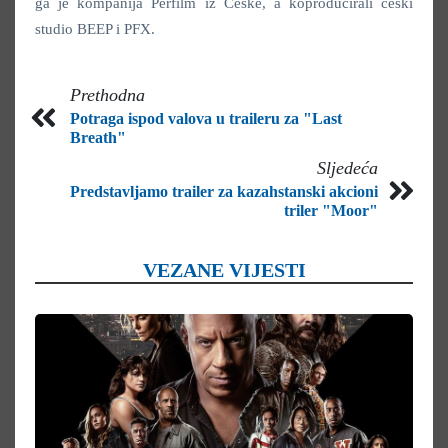
ga je kompanija Perfilm iz Češke, a koproducirali češki
studio BEEP i PFX.
Prethodna
Potraga ispod valova u traileru za "Last
Breath"
Sljedeća
Predstavljamo trailer za kazahstanski akcioni
triler "Moor"
VEZANE VIJESTI