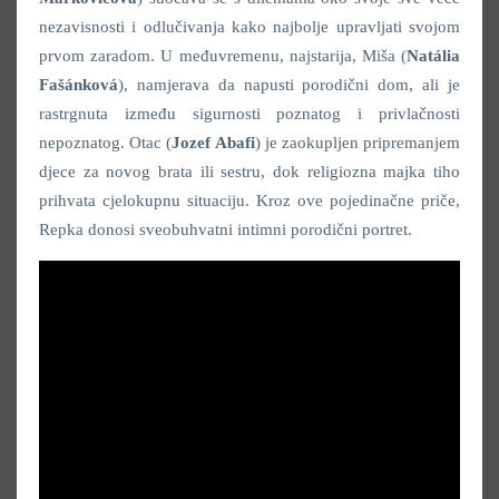
nezavisnosti i odlučivanja kako najbolje upravljati svojom
prvom zaradom. U međuvremenu, najstarija, Miša (
Natália
Fašánková
), namjerava da napusti porodični dom, ali je
rastrgnuta između sigurnosti poznatog i privlačnosti
nepoznatog. Otac (
Jozef Abafi
) je zaokupljen pripremanjem
djece za novog brata ili sestru, dok religiozna majka tiho
prihvata cjelokupnu situaciju. Kroz ove pojedinačne priče,
Repka donosi sveobuhvatni intimni porodični portret.