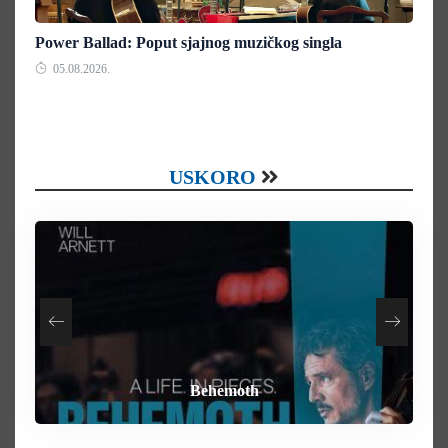
Power Ballad: Poput sjajnog muzičkog singla
05.08.2026.
USKORO
How To Rob A Bank
Heart of the Beast
By Any Means
Behemoth