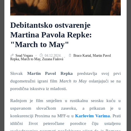
Debitantsko ostvarenje
Martina Pavola Repke:
"March to May"
Sead Vegara
04.12.2024.
Braco Kartal,
Martin Pavol
Repka,
March to May,
Zuzana Fialová
Slovak
Martin Pavol Repka
predstavlja svoj prvi
dugometražni igrani film
March to May
oslanjajući se na
porodična iskustva iz mladosti.
Radnjom je film smješten u rustikalnu seosku kuću u
uspavanom slovačkom zaseoku, a prikazan je u
konkurenciji Proxima na MFF-u u
Karlovim Varima
. Prati
idilični život peteročlane porodice čiju ustaljenu
svakodnevnicu poremeti neočekivana vijest da je Romana