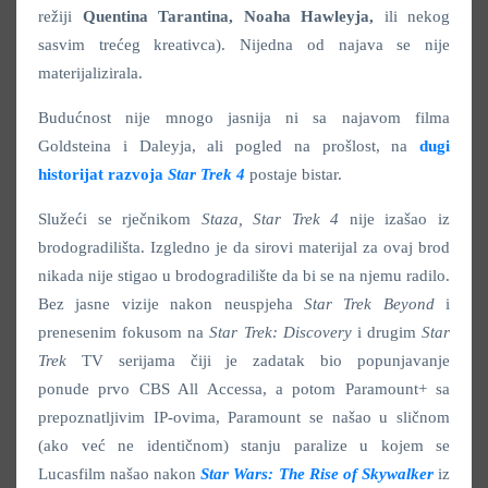
režiji
Quentina Tarantina,
Noaha Hawleyja,
ili nekog
sasvim trećeg kreativca). Nijedna od najava se nije
materijalizirala.
Budućnost nije mnogo jasnija ni sa najavom filma
Goldsteina i Daleyja, ali pogled na prošlost, na
dugi
historijat razvoja
Star Trek 4
postaje bistar.
Služeći se rječnikom
Staza,
Star Trek 4
nije izašao iz
brodogradilišta. Izgledno je da sirovi materijal za ovaj brod
nikada nije stigao u brodogradilište da bi se na njemu radilo.
Bez jasne vizije nakon neuspjeha
Star Trek Beyond
i
prenesenim fokusom na
Star Trek: Discovery
i drugim
Star
Trek
TV serijama čiji je zadatak bio popunjavanje
ponude prvo CBS All Accessa, a potom Paramount+ sa
prepoznatljivim IP-ovima, Paramount se našao u sličnom
(ako već ne identičnom) stanju paralize u kojem se
Lucasfilm našao nakon
Star Wars: The Rise of Skywalker
iz