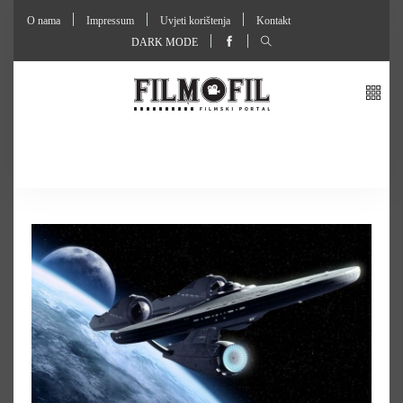
O nama
Impressum
Uvjeti korištenja
Kontakt
DARK MODE