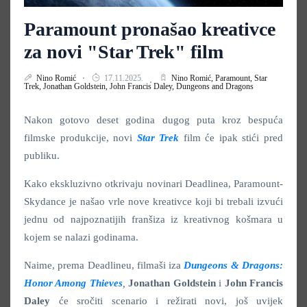
Paramount pronašao kreativce
za novi "Star Trek" film
Nino Romić
17.11.2025.
Nino Romić,
Paramount,
Star
Trek,
Jonathan Goldstein,
John Francis Daley,
Dungeons and Dragons
Nakon gotovo deset godina dugog puta kroz bespuća
filmske produkcije, novi
Star Trek
film će ipak stići pred
publiku.
Kako ekskluzivno otkrivaju novinari Deadlinea, Paramount-
Skydance je našao vrle nove kreativce koji bi trebali izvući
jednu od najpoznatijih franšiza iz kreativnog košmara u
kojem se nalazi godinama.
Naime, prema Deadlineu, filmaši iza
Dungeons & Dragons:
Honor Among Thieves
,
Jonathan Goldstein
i
John Francis
Daley
će sročiti scenario i režirati novi, još uvijek