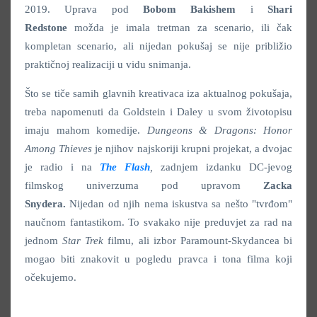
2019. Uprava pod
Bobom Bakishem
i
Shari
Redstone
možda je imala tretman za scenario, ili čak
kompletan scenario, ali nijedan pokušaj se nije približio
praktičnoj realizaciji u vidu snimanja.
Što se tiče samih glavnih kreativaca iza aktualnog pokušaja,
treba napomenuti da Goldstein i Daley u svom životopisu
imaju mahom komedije.
Dungeons & Dragons: Honor
Among Thieves
je njihov najskoriji krupni projekat, a dvojac
je radio i na
The Flash
,
zadnjem izdanku DC-jevog
filmskog univerzuma pod upravom
Zacka
Snydera.
Nijedan od njih nema iskustva sa nešto "tvrđom"
naučnom fantastikom. To svakako nije preduvjet za rad na
jednom
Star Trek
filmu, ali izbor Paramount-Skydancea bi
mogao biti znakovit u pogledu pravca i tona filma koji
očekujemo.