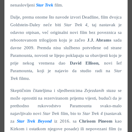
nenaslovljeni
Star Trek
film.
Dalje, prema onome što navode izvori Deadline, film dvojca
Goldstein-Daley neće biti
Star Trek 4,
taj nastavak je
odavno otpisan, već originalni novi film bez poveznica sa
rebootovanom trilogijom koju je začeo
J.J. Abrams
sada
davne 2009. Premda nisu službeno potvrđene od strane
Paramounta, novosti se lijepo poklapaju sa obavijesti koju je
prije nekog vremena dao
David Ellison,
novi šef
Paramounta, koji je najavio da studio radi na
Star
Trek
filmu.
Skeptičnim čitateljima i sljedbenicima
Zvjezdanih staza
se
može oprostiti na rezerviranom prijemu vijesti, budući da je
prethodno rukovodstvo Paramounta svako-malo
najavljivalo novi
Star Trek
film, bio to
Star Trek 4
(nastavak
za
Star Trek Beyond
iz 2016. sa
Chrisom Pineom
kao
Kirkom i ostatkom njegove posade) ili nepovezani film (u