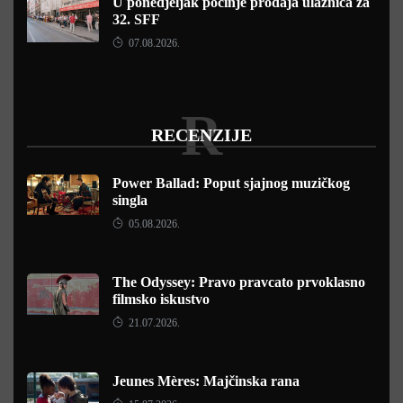
U ponedjeljak počinje prodaja ulaznica za
32. SFF
07.08.2026.
R
RECENZIJE
Power Ballad: Poput sjajnog muzičkog
singla
05.08.2026.
The Odyssey: Pravo pravcato prvoklasno
filmsko iskustvo
21.07.2026.
Jeunes Mères: Majčinska rana