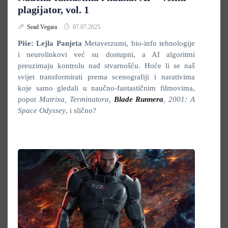
plagijator, vol. 1
Sead Vegara
07.07.2025.
Piše: Lejla Panjeta
Metaverzumi, bio-info tehnologije
i neurolinkovi već su dostupni, a AI algoritmi
preuzimaju kontrolu nad stvarnošću. Hoće li se naš
svijet transformirati prema scenografiji i narativima
koje samo gledali u naučno-fantastičnim filmovima,
poput
Matrixa, Terminatora,
Blade Runnera
, 2001: A
Space Odyssey
, i slično?