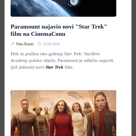
Paramount najavio novi "Star Trek"
film na CinemaConu
Nino Romić
22.04.2026.
Dok se prašina oko gašenja
Star Trek: Starfleet
Academy
polako sliježe, Paramount je odlučio najaviti
(još jednom) novi
Star Trek
film.