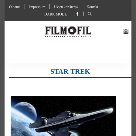
O nama
Impressum
Uvjeti korištenja
Kontakt
DARK MODE
STAR TREK