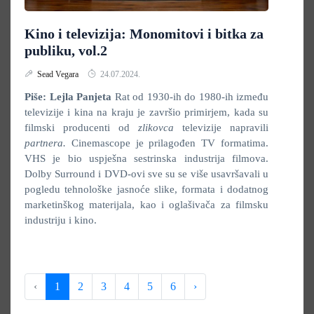
Kino i televizija: Monomitovi i bitka za
publiku, vol.2
Sead Vegara
24.07.2024.
Piše: Lejla Panjeta
Rat od 1930-ih do 1980-ih između
televizije i kina na kraju je završio primirjem, kada su
filmski producenti od
zlikovca
televizije napravili
partnera.
Cinemascope je prilagođen TV formatima.
VHS je bio uspješna sestrinska industrija filmova.
Dolby Surround i DVD-ovi sve su se više usavršavali u
pogledu tehnološke jasnoće slike, formata i dodatnog
marketinškog materijala, kao i oglašivača za filmsku
industriju i kino.
‹
1
2
3
4
5
6
›