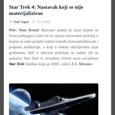
Star Trek 4: Nastavak koji se nije
materijalizirao
Sead Vegara
17.12.2025.
Piše: Nino Romić
Razvojni pakao
je izraz kojem se
često pribjegava kako bi se opisao nezavidan položaj u
kojem se neki projekt nalazi između konceptualizacije i
potpune realizacije, a koji u nekim slučajevima traje
godinama. Baš u takvom položaju se našao (ili se
nalazio)
Star Trek 4,
nesuđeni četvrti unos osvježene
Star Trek
franšize koju je 2009. začeo
J.J. Abrams
.