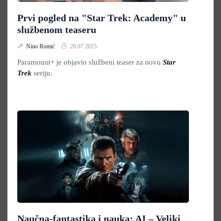
Prvi pogled na "Star Trek: Academy" u
službenom teaseru
Nino Romić
28.07.2025.
Paramount+ je objavio službeni teaser za novu
Star
Trek
seriju.
Naučna-fantastika i nauka: AI – Veliki