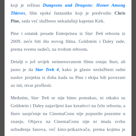
koji je režirao
Dungeons and Dragons: Honor Among
Thieves
,
film epske fantastike koji je predvodio
Chris
Pine,
sada već službeno nekadašnji kapetan Kirk.
Pine i ostatak posade Enterprisea iz
Star Trek
reboota iz
2009. neće biti dio novog filma. Goldstein i Daley rade,
prema svemu sudeći, na tvrdom rebootu.
Detalji o još uvijek neimenovanom filmu ostaju šturi, ali
jasno je da
Star Trek 4
,
kako je glasio neslužbeni radni
naslov projekta iz doba kada su Pine i ekipa bili povezani
uz isti, stvar prošlosti.
Međutim,
Star Trek
se nije bitno pomakao, ni otkako su
Goldstein i Daley najavljeni kao kreativci na čelu reboota, a
šturo saopćenje na CinemaConu nije popunilo praznine u
znanju. Objava na CinemaConu nije ni imala svrhu
uzbuđenja fanova, već kino-prikazivača, prema kojima je