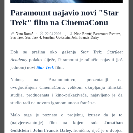
Paramount najavio novi "Star
Trek" film na CinemaConu
Nino Romić
22.04.2026.
Nino Romić,
Paramount Pictures,
Star Trek,
Star Trek 4,
Jonathan Goldstein,
John Francis Daley
Dok se prašina oko gašenja
Star Trek: Starfleet
Academy
polako sliježe, Paramount je odlučio najaviti (još
jednom) novi
Star Trek
film.
Naime, na Paramountovoj prezentaciji na
ovogodišnjem CinemaConu, velikom okupljanju filmskih
studija, producenata i kino-prikazivača, najavljeno je da
studio radi na novom igranom unosu franšize.
Malo toga je poznato o projektu, izuzev da je to
(najvjerovantnije) film na kojem rade
Jonathan
Goldstein
i
John Francis Daley.
Ironično, riječ je o dvojcu