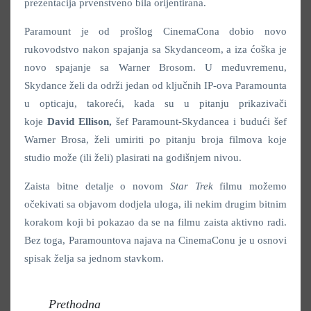
prezentacija prvenstveno bila orijentirana.
Paramount je od prošlog CinemaCona dobio novo
rukovodstvo nakon spajanja sa Skydanceom, a iza ćoška je
novo spajanje sa Warner Brosom. U međuvremenu,
Skydance želi da održi jedan od ključnih IP-ova Paramounta
u opticaju, takoreći, kada su u pitanju prikazivači
koje
David Ellison,
šef Paramount-Skydancea i budući šef
Warner Brosa, želi umiriti po pitanju broja filmova koje
studio može (ili želi) plasirati na godišnjem nivou.
Zaista bitne detalje o novom
Star Trek
filmu možemo
očekivati sa objavom dodjela uloga, ili nekim drugim bitnim
korakom koji bi pokazao da se na filmu zaista aktivno radi.
Bez toga, Paramountova najava na CinemaConu je u osnovi
spisak želja sa jednom stavkom.
Prethodna