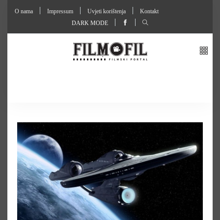
O nama
Impressum
Uvjeti korištenja
Kontakt
DARK MODE