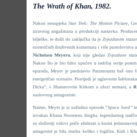
The Wrath of Khan, 1982.
Nakon neuspjeha
Star Trek: The Motion Picture,
Ge
izravnog angažmana u produkciji nastavka. Producenti
bilješke, te došli do zaključka da je
Zvjezdanim staz
ezoteričnih društvenih komentara i više pustolovstva u 
Nicholasu Meyeru
, koji nije gledao
Zvjezdane sta
Nakon što je bio hitro upućen u sadržaj serije pute
epizoda, Meyer je predstavio Paramountu baš ono što
energetičan scenario. Posrijedi je uglavnom šablonsk
Dicka“, s Shatnerovim Kirkom u ulozi nemani, a
R
naslovnog antagoniste.
Naime, Meyer je iz naftalina epizode “
Space Seed”
t
izvukao Khana Nooniena Singha, legendarnog nadčov
su složeniji vidovi priče elidirani u korist jednosta
antagonist je bila mudra koliko i logična. Kirk i Kh