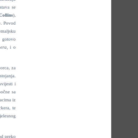
stava se
Collins
),
te. Povod
emaljsku
,
gotovo
era,
i o
orca, za
tojanja.
ijesti i
počne sa
tacima iz
kera, te
jelesnog
 od preko