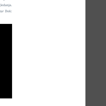
gledanja.
tar Trek: