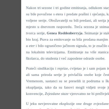
Nakon tri sezone i tri godine emitiranja, odlukom s
su bile povučene s etera i predate prašini i sjećanju,
voljene serije. Obožavatelji su bili predani, ali seri
mjesto u dnevnom rasporedu. Treća sezona je sniman
tvorca serije,
Genea Roddenberryja
. Snimanje je sta
bio kraj. Prava za emitovanje su bila prodana manjim 
u eter
i bilo ograničeno jačinom signala, to je značil
na lokalnim televizijama. Emitiranje na više stani
školarca, do studenta i već zaposlene odrasle osobe.
Prateći sindikaciju i reprize, cvijetao je i sam pojam
t
ali sama priroda serije je privlačila osobe koje če
Vremenom, sastanci su se preselili iz podruma u šk
okupljanja, tako da su fanovi mogli vidjeti svo
konvencije,
Zvjezdane staze
vjerovatno ne bi preživje
U jeku nevjerovatne eksplozije one druge zvjezdane