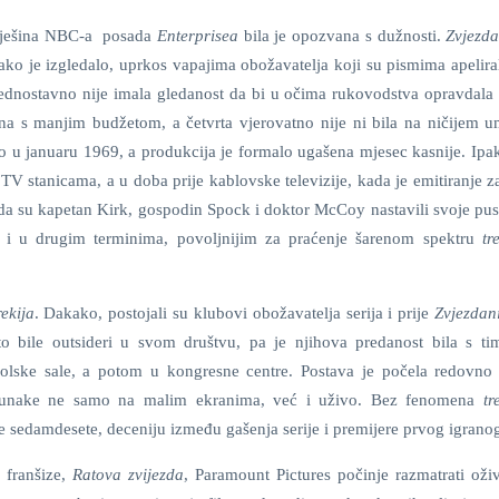
tarješina NBC-a posada
Enterprisea
bila je opozvana s dužnosti.
Zvjezda
 kako je izgledalo, uprkos vapajima obožavatelja koji su pismima apelira
ja jednostavno nije imala gledanost da bi u očima rukovodstva opravdala
a s manjim budžetom, a četvrta vjerovatno nije ni bila na ničijem 
lo u januaru 1969, a produkcija je formalo ugašena mjesec kasnije. Ipak
TV stanicama, a u doba prije kablovske televizije, kada je emitiranje z
o da su kapetan Kirk, gospodin Spock i doktor McCoy nastavili svoje pu
ca i u drugim terminima, povoljnijim za praćenje šarenom spektru
tr
rekija
. Dakako, postojali su klubovi obožavatelja serija i prije
Zvjezdani
sto bile outsideri u svom društvu, pa je njihova predanost bila s ti
olske sale, a potom u kongresne centre. Postava je počela redovno o
je junake ne samo na malim ekranima, već i uživo. Bez fenomena
tr
le sedamdesete, deceniju između gašenja serije i premijere prvog igranog
 franšize,
Ratova zvijezda
, Paramount Pictures počinje razmatrati oživ