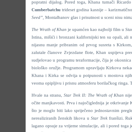
popratni dijalog. Pored toga, Khana tumači Ricardo
Cumberbatchu
trideset godina kasnije – karizmatičnos
Seed”,
Montalbanov glas i prisutnost u sceni nisu nim
The Wrath of Khan
je upamćen kao najbolji film u
Sta
Istina, mišići i bronzani kalifornijski ten su opali, al
nijasnu manje pribranim od prvog susreta s Kirkom
zalutale članove Zvjezdane flote, Khan uspijeva pre
sudjelovao u programu teraformacije, čija je okosnica 
biološko oružje. Programom upravljaju Kirkova nekad
Khana i Kirka se odvija u potpunosti s mostova njih
veoma opipljivu i prisnu atmosferu borilačkog ringa
Hvale na stranu,
Star Trek II: The Wrath of Khan
nij
očite manjkavosti. Prva i najočiglednija je otkrivanj
što je moglo biti lako spriječeno jednostavnim pre
nerealiziranih ženskih likova u
Star Trek
franšizi. Ru
lagano opsuje za vrijeme simulacije, ali i pored toga je