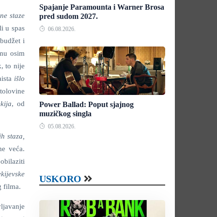
Spajanje Paramounta i Warner Brosa
ne staze
pred sudom 2027.
li u spas
06.08.2026.
 budžet i
umu osim
, to nije
aista
išlo
stolovine
ekija
, od
Power Ballad: Poput sjajnog
muzičkog singla
05.08.2026.
h staza,
me veća.
bilaziti
ekijevske
USKORO
 filma.
ljavanje