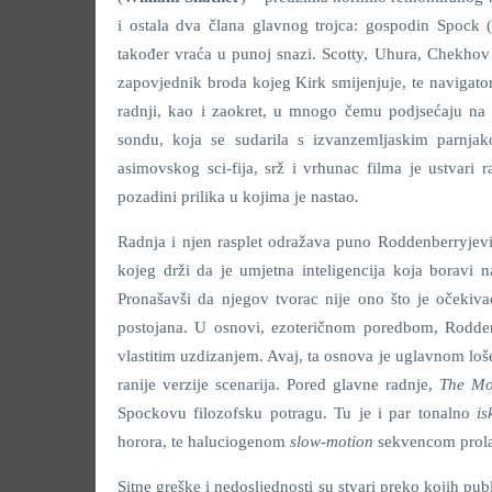
i ostala dva člana glavnog trojca: gospodin Spock 
također vraća u punoj snazi. Scotty, Uhura, Chekhov 
zapovjednik broda kojeg Kirk smijenjuje, te navigator
radnji, kao i zaokret, u mnogo čemu podjsećaju na
sondu, koja se sudarila s izvanzemljaskim parnj
asimovskog sci-fija, srž i vrhunac filma je ustva
pozadini prilika u kojima je nastao
.
Radnja i njen rasplet odražava puno Roddenberryjevi
kojeg drži da je umjetna inteligencija koja boravi n
Pronašavši da njegov tvorac nije ono što je očekiva
postojana. U osnovi, ezoteričnom poredbom, Roddenb
vlastitim uzdizanjem. Avaj, ta osnova je uglavnom loše
ranije verzije scenarija. Pored glavne radnje,
The Mo
Spockovu filozofsku potragu. Tu je i par tonalno
i
horora, te haluciogenom
slow-motion
sekvencom prola
Sitne greške i nedosljednosti su stvari preko kojih pu