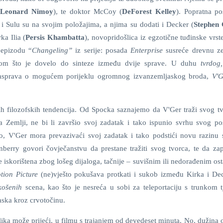
(
Leonard Nimoy
), te doktor McCoy (
DeForest Kelley
). Popratna po
i Sulu su na svojim položajima, a njima su dodati i Decker (
Stephen 
ka Ilia (
Persis Khambatta
), novopridošlica iz egzotične tuđinske vrs
 epizodu “
Changeling”
iz serije: posada
Enterprise
susreće drevnu z
akom što je dovelo do sinteze između dvije sprave. U duhu
tvrdog
ri rasprava o mogućem porijeklu ogromnog izvanzemljaskog broda,
V'G
h filozofskih tendencija. Od Spocka saznajemo da V'Ger traži svog tv
a Zemlji, ne bi li završio svoj zadatak i tako ispunio svrhu svog pos
o, V'Ger mora prevazivaći svoj zadatak i tako podstići novu razinu sv
erry govori čovječanstvu da prestane tražiti svog tvorca, te da za
 iskorištena zbog lošeg dijaloga, tačnije – suvišnim ili nedorađenim os
tion Picture
(ne)vješto pokušava protkati i sukob između Kirka i Dec
skošenih
scena, kao što je nesreća u sobi za teleportaciju s trunkom t
ska kroz crvotočinu.
blika može prijeći, u filmu s trajanjem od devedeset minuta. No, dužina