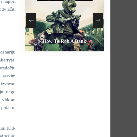
i napori
odvlačiti
How To Rob A Bank
Heart of the Beast
By Any Means
Behemoth
scenariju
berryja,
redočiti
a sasvim
 izvornu
ju, nego
, vitkom
 polako,
ral Kirk
idružuju