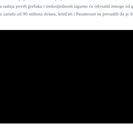
na radnja povrh grešaka i nedosljednosti sigurno će odvratiti mnoge od 
o zaradu od 90 miliona dolara, kritičari i Paramount su presudili da je
S