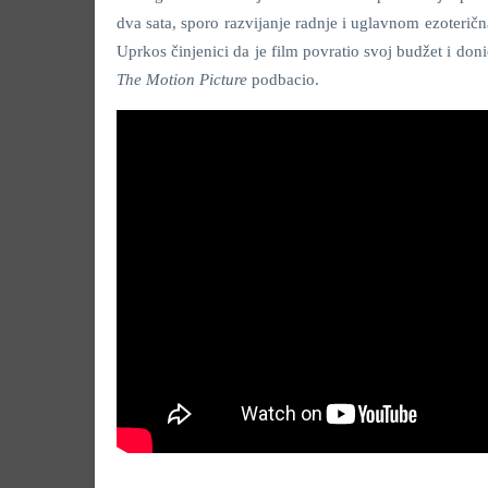
dva sata, sporo razvijanje radnje i uglavnom ezoterič
Uprkos činjenici da je film povratio svoj budžet i doni
The Motion Picture
podbacio.