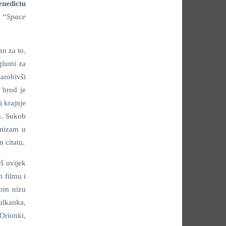
enedictu
i “
Space
n za to.
 glumi za
arobivši
 brod je
i krajnje
u. Sukob
onizam u
 citatu.
oš uvijek
m filmu i
gom nizu
ulkanka,
 Orionki,