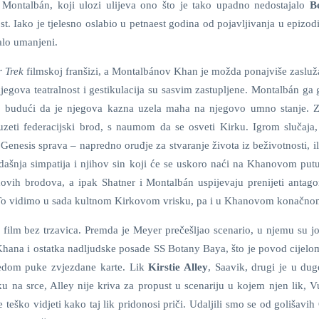
 Montalbán, koji ulozi ulijeva ono što je tako upadno nedostajalo
B
t. Iako je tjelesno oslabio u petnaest godina od pojavljivanja u epizod
alo umanjeni.
r Trek
filmskoj franšizi, a Montalbánov Khan je možda ponajviše zasluža
i njegova teatralnost i gestikulacija su sasvim zastupljene. Montalbán ga
, budući da je njegova kazna uzela maha na njegovo umno stanje. Z
uzeti federacijski brod, s naumom da se osveti Kirku. Igrom slučaja,
Genesis sprava – napredno oruđje za stvaranje života iz beživotnosti, il
ašnja simpatija i njihov sin koji će se uskoro naći na Khanovom put
ovih brodova, a ipak Shatner i Montalbán uspijevaju prenijeti antag
. To vidimo u sada kultnom Kirkovom vrisku, pa i u Khanovom konačnom
e film bez trzavica. Premda je Meyer prečešljao scenario, u njemu su j
e Khana i ostatka nadljudske posade SS Botany Baya, što je povod cijelo
gledom puke zvjezdane karte. Lik
Kirstie Alley
, Saavik, drugi je u du
ku na srce, Alley nije kriva za propust u scenariju u kojem njen lik, V
 teško vidjeti kako taj lik pridonosi priči. Udaljili smo se od golišavih