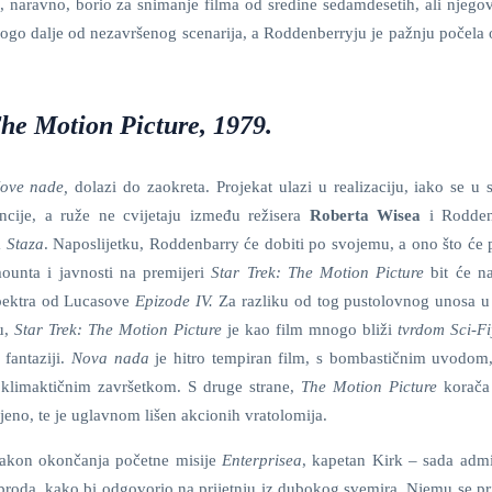
 naravno, borio za snimanje filma od sredine sedamdesetih, ali njegov
nogo dalje od nezavršenog scenarija, a Roddenberryju je pažnju počela 
The Motion Picture, 1979.
ove nade,
dolazi do zaokreta. Projekat ulazi u realizaciju, iako se u 
encije, a ruže ne cvijetaju između režisera
Roberta Wisea
i Rodden
a
Staza
. Naposlijetku, Roddenbarry će dobiti po svojemu, a ono što će p
ounta i javnosti na premijeri
Star Trek: The Motion Picture
bit će n
pektra od Lucasove
Epizode IV.
Za razliku od tog pustolovnog unosa u
ju,
Star Trek:
The Motion Picture
je kao film mnogo bliži
tvrdom Sci-Fi
fantaziji.
Nova nada
je hitro tempiran film, s bombastičnim uvodom
klimaktičnim završetkom. S druge strane,
The Motion Picture
korača
jeno, te je uglavnom lišen akcionih vratolomija.
akon okončanja početne misije
Enterprisea
, kapetan Kirk – sada admi
broda, kako bi odgovorio na prijetnju iz dubokog svemira. Njemu se pr