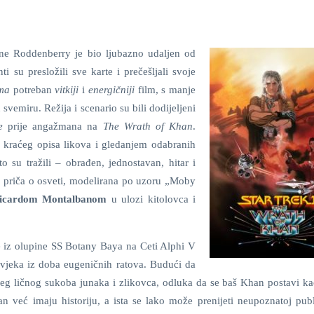
ne Roddenberry je bio ljubazno udaljen od
 su presložili sve karte i prečešljali svoje
ama
potreban
vitkiji
i
energičniji
film, s manje
svemiru. Režija i scenario su bili dodijeljeni
ze
prije angažmana na
The Wrath of Khan
.
m kraćeg opisa likova i gledanjem odabranih
 su tražili – obrađen, jednostavan, hitar i
a priča o osveti, modelirana po uzoru „Moby
icardom Montalbanom
u ulozi kitolovca i
e iz olupine SS Botany Baya na Ceti Alphi V
jeka iz doba eugeničnih ratova. Budući da
vnijeg ličnog sukoba junaka i zlikovca, odluka da se baš Khan postavi k
an već imaju historiju, a ista se lako može prenijeti neupoznatoj publ