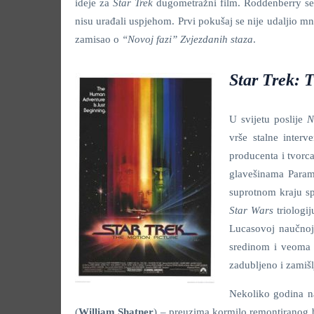
ideje za
Star Trek
dugometražni film. Roddenberry se,
nisu urađali uspjehom. Prvi pokušaj se nije udaljio m
zamisao o
“Novoj fazi” Zvjezdanih staza
.
Star Trek: 
U svijetu poslije
N
vrše stalne interv
producenta i tvorc
glavešinama Param
suprotnom kraju s
Star Wars
triologi
Lucasovoj naučnoj 
sredinom i veoma 
zadubljeno i zamišl
Nekoliko godina n
(
William Shatner
) – preuzima kormilo remontiranog 