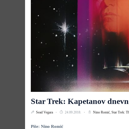
Star Trek: Kapetanov dnevni
Sead Vegara
24.09.2018.
Nino Romić,
Star Trek: T
Piše: Nino Romić