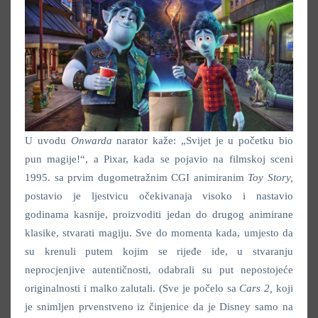
U uvodu
Onwarda
narator kaže: „Svijet je u početku bio
pun magije!“, a Pixar, kada se pojavio na filmskoj sceni
1995. sa prvim dugometražnim CGI animiranim
Toy Story,
postavio je ljestvicu očekivanaja visoko i nastavio
godinama kasnije, proizvoditi jedan do drugog animirane
klasike, stvarati magiju. Sve do momenta kada, umjesto da
su krenuli putem kojim se rijeđe ide, u stvaranju
neprocjenjive autentičnosti, odabrali su put nepostojeće
originalnosti i malko zalutali. (Sve je počelo sa
Cars 2,
koji
je snimljen prvenstveno iz činjenice da je Disney samo na