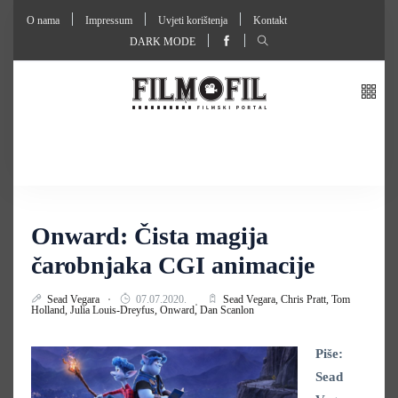
O nama
Impressum
Uvjeti korištenja
Kontakt
DARK MODE
Onward: Čista magija
čarobnjaka CGI animacije
Sead Vegara
07.07.2020.
Sead Vegara,
Chris Pratt,
Tom
Holland,
Julia Louis-Dreyfus,
Onward,
Dan Scanlon
Piše:
Sead