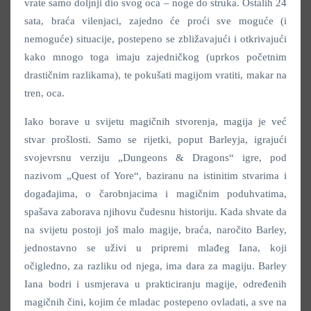
vrate samo doljnji dio svog oca – noge do struka. Ostalih 24
sata, braća vilenjaci, zajedno će proći sve moguće (i
nemoguće) situacije, postepeno se zbližavajući i otkrivajući
kako mnogo toga imaju zajedničkog (uprkos početnim
drastičnim razlikama), te pokušati magijom vratiti, makar na
tren, oca.
Iako borave u svijetu magičnih stvorenja, magija je već
stvar prošlosti. Samo se rijetki, poput Barleyja, igrajući
svojevrsnu verziju „Dungeons & Dragons“ igre, pod
nazivom „Quest of Yore“, baziranu na istinitim stvarima i
događajima, o čarobnjacima i magičnim poduhvatima,
spašava zaborava njihovu čudesnu historiju. Kada shvate da
na svijetu postoji još malo magije, braća, naročito Barley,
jednostavno se uživi u pripremi mlađeg Iana, koji
očigledno, za razliku od njega, ima dara za magiju. Barley
Iana bodri i usmjerava u prakticiranju magije, određenih
magičnih čini, kojim će mladac postepeno ovladati, a sve na