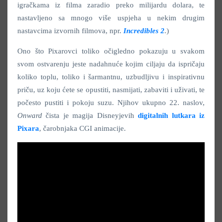
igračkama iz filma zaradio preko milijardu dolara, te
nastavljeno sa mnogo više uspjeha u nekim drugim
nastavcima izvornih filmova, npr.
Incredibles 2
.
)
Ono što Pixarovci toliko očigledno pokazuju u svakom
svom ostvarenju jeste nadahnuće kojim ciljaju da ispričaju
koliko toplu, toliko i šarmantnu, uzbudljivu i inspirativnu
priču, uz koju ćete se opustiti, nasmijati, zabaviti i uživati, te
počesto pustiti i pokoju suzu. Njihov ukupno 22. naslov,
Onward
čista je magija Disneyjevih
digitalnih lutkara iz
Pixara
, čarobnjaka CGI animacije.