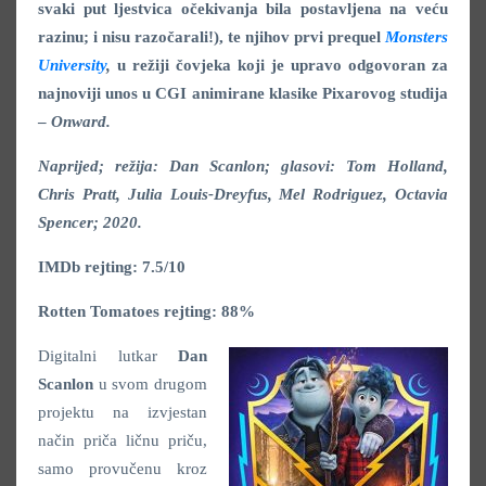
svaki put ljestvica očekivanja bila postavljena na veću
razinu; i nisu razočarali!), te njihov prvi prequel
Monsters
University
,
u režiji čovjeka koji je upravo odgovoran za
najnoviji unos u CGI animirane klasike Pixarovog studija
–
Onward.
Naprijed; režija: Dan Scanlon; glasovi: Tom Holland,
Chris Pratt, Julia Louis-Dreyfus, Mel Rodriguez, Octavia
Spencer; 2020.
IMDb rejting: 7.5/10
Rotten Tomatoes rejting: 88%
Digitalni lutkar
Dan
Scanlon
u svom drugom
projektu na izvjestan
način priča ličnu priču,
samo provučenu kroz