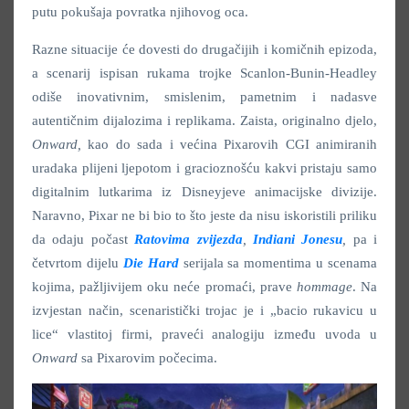
putu pokušaja povratka njihovog oca.
Razne situacije će dovesti do drugačijih i komičnih epizoda,
a scenarij ispisan rukama trojke Scanlon-Bunin-Headley
odiše inovativnim, smislenim, pametnim i nadasve
autentičnim dijalozima i replikama. Zaista, originalno djelo,
Onward,
kao do sada i većina Pixarovih CGI animiranih
uradaka plijeni ljepotom i gracioznošću kakvi pristaju samo
digitalnim lutkarima iz Disneyjeve animacijske divizije.
Naravno, Pixar ne bi bio to što jeste da nisu iskoristili priliku
da odaju počast
Ratovima zvijezda
,
Indiani Jonesu
,
pa i
četvrtom dijelu
Die Hard
serijala sa momentima u scenama
kojima, pažljivijem oku neće promaći, prave
hommage
. Na
izvjestan način, scenaristički trojac je i „bacio rukavicu u
lice“ vlastitoj firmi, praveći analogiju između uvoda u
Onward
sa Pixarovim počecima.