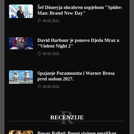
Šef Disneyja ohrabren uspjehom "Spider-
Man: Brand New Day"
06.08.2026.
David Harbour je ponovo Djeda Mraz u
"Violent Night 2"
06.08.2026.
Spajanje Paramounta i Warner Brosa
pred sudom 2027.
06.08.2026.
R
RECENZIJE
Power Ballad: Poput sjajnog muzičkog