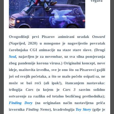
Vegara
Ovogodišnji prvi Pixarov animirani uradak
Onward
(Naprijed, 2020) u mnogome je nagovijestio povratak
čarobnjaka CGI animacije na staze stare slave. (Drugi
Soul
,
najavljen je za novembar, uz sva silna pomjeranja
zbog pandemije korona virusa.) Originalni koncept, nove
ideje, maštovita izvedba, sve je ono što su Pixarovci gajili
još od svojih početaka, a što se malo počelo osipati sa, ne
može se baš reći (ali ipak!), štancanjem nastavaka:
trilogija
Cars
(u kojem je
Cars 3
sasvim solidno
ostvarenje za razliku od totalno bezličnog prethodnika);
Finding Dory
(na originalan način nastavljena priča
izvornika
Finding Nemo
), kvadrologija
Toy Story
(gdje je