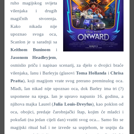
ruho magijskog svijeta
vilenjaka i drugih
magičnih stvorenja.
Kako nikada nije
upoznao svoga oca,
Scanlon je u saradnji sa
Keithom Buninom
i
Jasonom Headleyjem
,
osmislio priču i napisao scenarij, za djelo o dvojici braće
vilenjaka, Ianu i Barleyju (glasovi
Toma Hollanda
i
Chrisa
Pratta
), koji magijom vrate svog prerano preminulog oca.
Mlađi, Ian nikad nije upoznao oca, dok Barley ima tri (?)
uspomene na njega. Ian je upravo napunio 16. godinu, a
njihova majka Laurel (
Julia Louis-Dreyfus
)
,
kao poklon od
oca, obojici, predaje čarobnjački štap, kojim će mladci i
pokušati (na jedan cijeli dan) vratiti svog oca... Samo što se
magijski ritual baš i ne izvede sa uspjehom, te uspiju da