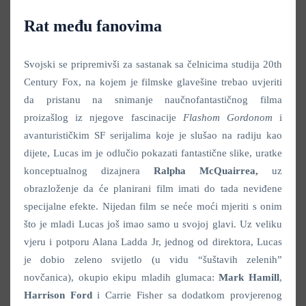
Rat među fanovima
Svojski se pripremivši za sastanak sa čelnicima studija 20th
Century Fox, na kojem je filmske glavešine trebao uvjeriti
da pristanu na snimanje naučnofantastičnog filma
proizašlog iz njegove fascinacije
Flashom Gordonom
i
avanturističkim SF serijalima koje je slušao na radiju kao
dijete, Lucas im je odlučio pokazati fantastične slike, uratke
konceptualnog dizajnera
Ralpha McQuairrea,
uz
obrazloženje da će planirani film imati do tada neviđene
specijalne efekte. Nijedan film se neće moći mjeriti s onim
što je mladi Lucas još imao samo u svojoj glavi. Uz veliku
vjeru i potporu Alana Ladda Jr, jednog od direktora, Lucas
je dobio zeleno svijetlo (u vidu “šuštavih zelenih”
novčanica), okupio ekipu mladih glumaca:
Mark Hamill
,
Harrison Ford
i Carrie Fisher sa dodatkom provjerenog