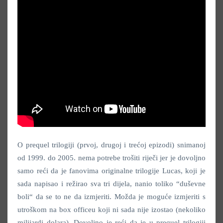
O prequel trilogiji (prvoj, drugoj i trećoj epizodi) snimanoj
od 1999. do 2005. nema potrebe trošiti riječi jer je dovoljno
samo reći da je fanovima originalne trilogije Lucas, koji je
sada napisao i režirao sva tri dijela, nanio toliko “duševne
boli“ da se to ne da izmjeriti. Možda je moguće izmjeriti s
utroškom na box officeu koji ni sada nije izostao (nekoliko
milijardi dolara). Dovoljno je reći da je u prequel trilogiji