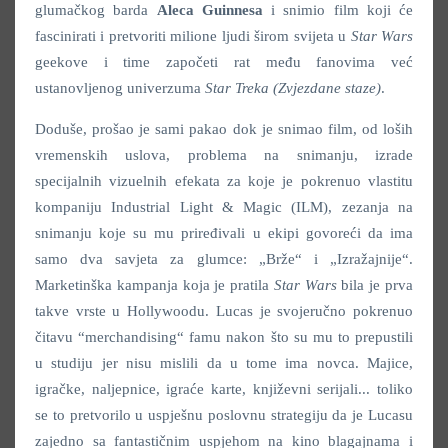
glumačkog barda
Aleca Guinnesa
i snimio film koji će
fascinirati i pretvoriti milione ljudi širom svijeta u
Star Wars
geekove i time započeti rat među fanovima već
ustanovljenog univerzuma
Star Treka (Zvjezdane staze)
.
Doduše, prošao je sami pakao dok je snimao film, od loših
vremenskih uslova, problema na snimanju, izrade
specijalnih vizuelnih efekata za koje je pokrenuo vlastitu
kompaniju Industrial Light & Magic (ILM), zezanja na
snimanju koje su mu priređivali u ekipi govoreći da ima
samo dva savjeta za glumce: „Brže“ i „Izražajnije“.
Marketinška kampanja koja je pratila
Star Wars
bila je prva
takve vrste u Hollywoodu. Lucas je svojeručno pokrenuo
čitavu “merchandising“ famu nakon što su mu to prepustili
u studiju jer nisu mislili da u tome ima novca. Majice,
igračke, naljepnice, igraće karte, književni serijali... toliko
se to pretvorilo u uspješnu poslovnu strategiju da je Lucasu
zajedno sa fantastičnim uspjehom na kino blagajnama i