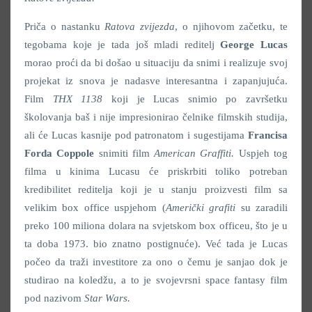
Priča o nastanku
Ratova zvijezda
, o njihovom začetku, te
tegobama koje je tada još mladi reditelj
George Lucas
morao proći da bi došao u situaciju da snimi i realizuje svoj
projekat iz snova je nadasve interesantna i zapanjujuća.
Film
THX 1138
koji je Lucas snimio po završetku
školovanja baš i nije impresionirao čelnike filmskih studija,
ali će Lucas kasnije pod patronatom i sugestijama
Francisa
Forda Coppole
snimiti film
American Graffiti.
Uspjeh tog
filma u kinima Lucasu će priskrbiti toliko potreban
kredibilitet reditelja koji je u stanju proizvesti film sa
velikim box office uspjehom (
Američki grafiti
su zaradili
preko 100 miliona dolara na svjetskom box officeu, što je u
ta doba 1973. bio znatno postignuće). Već tada je Lucas
počeo da traži investitore za ono o čemu je sanjao dok je
studirao na koledžu, a to je svojevrsni space fantasy film
pod nazivom
Star Wars.