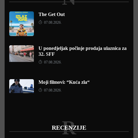
The Get Out
07.08.2026.
U ponedjeljak počinje prodaja ulaznica za
32. SFF
07.08.2026.
Moji filmovi: “Kuća zla“
07.08.2026.
R
RECENZIJE