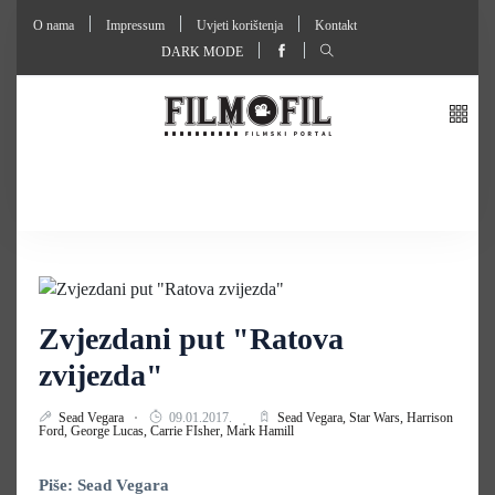
O nama
Impressum
Uvjeti korištenja
Kontakt
DARK MODE
Zvjezdani put "Ratova
zvijezda"
Sead Vegara
09.01.2017.
Sead Vegara,
Star Wars,
Harrison
Ford,
George Lucas,
Carrie FIsher,
Mark Hamill
Piše: Sead Vegara