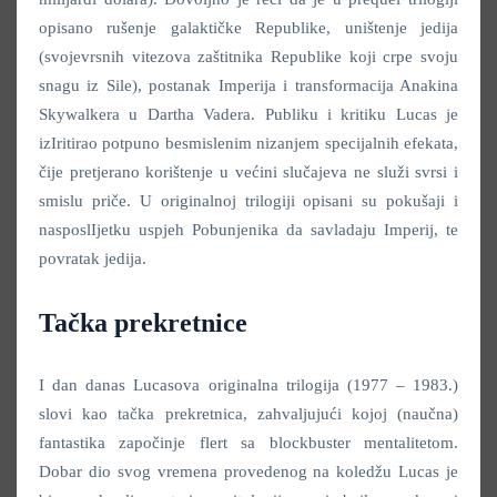
opisano rušenje galaktičke Republike, uništenje jedija
(svojevrsnih vitezova zaštitnika Republike koji crpe svoju
snagu iz Sile), postanak Imperija i transformacija Anakina
Skywalkera u Dartha Vadera. Publiku i kritiku Lucas je
izIritirao potpuno besmislenim nizanjem specijalnih efekata,
čije pretjerano korištenje u većini slučajeva ne služi svrsi i
smislu priče. U originalnoj trilogiji opisani su pokušaji i
nasposlIjetku uspjeh Pobunjenika da savladaju Imperij, te
povratak jedija.
Tačka prekretnice
I dan danas Lucasova originalna trilogija (1977 – 1983.)
slovi kao tačka prekretnica, zahvaljujući kojoj (naučna)
fantastika započinje flert sa blockbuster mentalitetom.
Dobar dio svog vremena provedenog na koledžu Lucas je