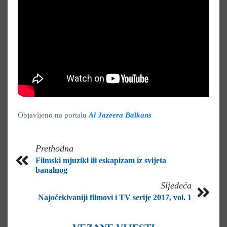
Objavljeno na portalu
Al Jazeera Balkans
Prethodna
Filmski mjuzikl ili eskapizam iz svijeta
banalnog
Sljedeća
Najočekivaniji filmovi i TV serije 2017, vol. 1