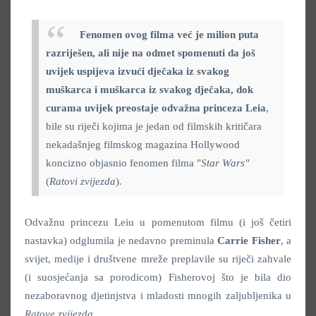
Fenomen ovog filma već je milion puta
razriješen, ali nije na odmet spomenuti da još
uvijek uspijeva izvući dječaka iz svakog
muškarca i muškarca iz svakog dječaka, dok
curama uvijek preostaje odvažna princeza Leia
,
bile su riječi kojima je jedan od filmskih kritičara
nekadašnjeg filmskog magazina Hollywood
koncizno objasnio fenomen filma "
Star Wars"
(
Ratovi zvijezda
)
.
Odvažnu princezu Leiu u pomenutom filmu (i još četiri
nastavka) odglumila je nedavno preminula
Carrie Fisher
, a
svijet, medije i društvene mreže preplavile su riječi zahvale
(i suosjećanja sa porodicom) Fisherovoj što je bila dio
nezaboravnog djetinjstva i mladosti mnogih zaljubljenika u
Ratove zvijezda.