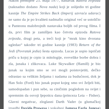
Nakon premijere 25. maja 1977, nastavak
Ratova zvijezda
(naknadno dodano
Nova nada
) koji je uslijedio tri godine
kasnije
The Empire Strikes Back
(
Imperij uzvraća udarac
)
ne samo da je po kvaliteti nadmašio original već se ustoličio
u Panteonu malobrojnih nastavaka boljih od prvog filma. I
da, prvi film je zamišljen kao četvrta epizoda
Ratova
zvijezda
, drugi peta, a treći koji je “mrak kino dvorana
ugledao“ također tri godine kasnije (1983)
Return of the
Jedi
(
Povratak jedia
) šesta epizoda. Lucas je uspio ispričati
priču u kojoj je crpio iz mitologije, svevelike borbe dobra i
zla, junaka i zlikovaca. Luke Skywalker (Hamill) je bio
junak sa kojim smo se svi mogli poistovjetiti, dečko
odrastao sa velikim željama i nadama za budućnost, dok je
Han Solo (Ford) bio junak poput kojeg smo svi željeli biti,
samodopadan i pun sebe, sa ciničnim pogledom na svijet i
spremnim da osvoji ljepoticu dana (princeza Leia – Fisher).
Glavni negativac, zloglasni Darth Vader (u glumačkoj
izvedbi
Davida Prowesa
i vokalnoj
Jamesa Earla Jonesa
)