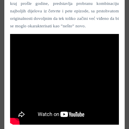
kraj prošle godine, predstavlja probranu kombinaciju
najboljih dijelova iz četvrte i pete epizode, sa prstohvatom
originalnosti dovoljnim da tek toliko začini već viđeno da bi
se moglo okarakterisati kao “nešto“ novo.