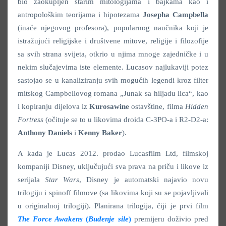
bio zaokupljen starim mitologijama i bajkama kao i
antropološkim teorijama i hipotezama
Josepha Campbella
(inače njegovog profesora), popularnog naučnika koji je
istražujući religijske i društvene mitove, religije i filozofije
sa svih strana svijeta, otkrio u njima mnoge zajedničke i u
nekim slučajevima iste elemente. Lucasov najlukaviji potez
sastojao se u kanaliziranju svih mogućih legendi kroz filter
mitskog Campbellovog romana „Junak sa hiljadu lica“, kao
i kopiranju dijelova iz
Kurosawine
ostavštine, filma
Hidden
Fortress
(očituje se to u likovima droida C-3PO-a i R2-D2-a:
Anthony Daniels
i
Kenny Baker
).
A kada je Lucas 2012. prodao Lucasfilm Ltd, filmskoj
kompaniji Disney, uključujući sva prava na priču i likove iz
serijala
Star Wars
, Disney je automatski najavio novu
trilogiju i spinoff filmove (sa likovima koji su se pojavljivali
u originalnoj trilogiji). Planirana trilogija, čiji je prvi film
The Force Awakens
(
Buđenje sile
)
premijeru doživio pred