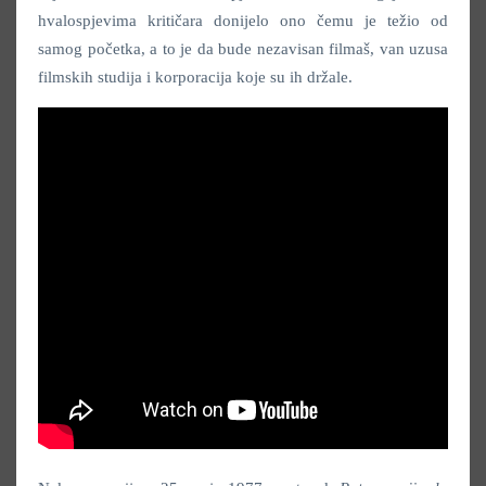
hvalospjevima kritičara donijelo ono čemu je težio od
samog početka, a to je da bude nezavisan filmaš, van uzusa
filmskih studija i korporacija koje su ih držale.