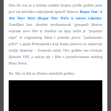
Ono što nas je u kinima zateklo krajem prošle godine jeste
prvi od nekoliko najavljenih spinoff filmova
Rogue One: A
Star Wars Story
(
Rogue One: Priča iz ratova zvijezda
)
.
Zamišljen kao direktni prednastavak (prequel)
Ratova
zvijezda
novi film iz franšize na lijep način je “popunio
rupe“ iz originalnog filma i priredio pravu “partizansku
priču“ o grupi Pobunjenika koji kradu planove za najnovije
oružje Imperija – Zvijezdu smrti. Ove godine nas očekuje
Episode VIII,
a nakon nje i film o pustolovinama mladog
Hana Soloa.
Da. Sila će biti uz Disney narednih godina.