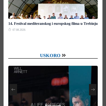
14. Festival mediteranskog i europskog filma u Trebinju
07.08.2026.
USKORO
How To Rob A Bank
Heart of the Beast
By Any Means
Behemoth