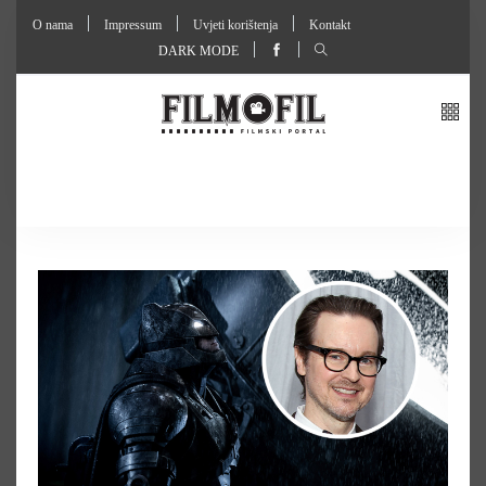
O nama
Impressum
Uvjeti korištenja
Kontakt
DARK MODE