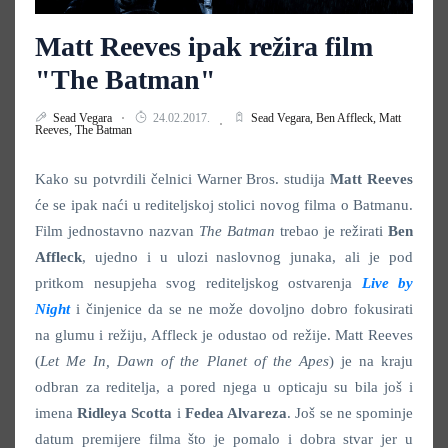
Matt Reeves ipak režira film
"The Batman"
Sead Vegara
24.02.2017.
Sead Vegara,
Ben Affleck,
Matt
Reeves,
The Batman
Kako su potvrdili čelnici Warner Bros. studija
Matt Reeves
će se ipak naći u rediteljskoj stolici novog filma o Batmanu.
Film jednostavno nazvan
The Batman
trebao je režirati
Ben
Affleck
, ujedno i u ulozi naslovnog junaka, ali je pod
pritkom nesupjeha svog rediteljskog ostvarenja
Live by
Night
i činjenice da se ne može dovoljno dobro fokusirati
na glumu i režiju, Affleck je odustao od režije. Matt Reeves
(
Let Me In, Dawn of the Planet of the Apes
) je na kraju
odbran za reditelja, a pored njega u opticaju su bila još i
imena
Ridleya Scotta
i
Fedea Alvareza
. Još se ne spominje
datum premijere filma što je pomalo i dobra stvar jer u