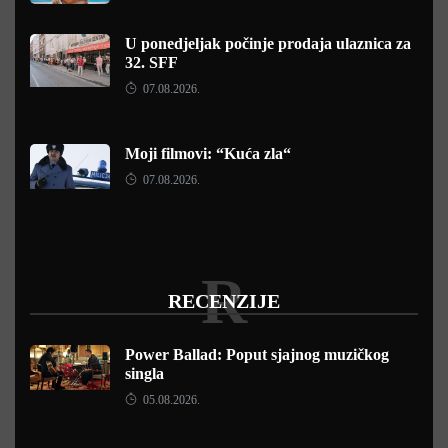
U ponedjeljak počinje prodaja ulaznica za
32. SFF
07.08.2026.
Moji filmovi: “Kuća zla“
07.08.2026.
R
RECENZIJE
Power Ballad: Poput sjajnog muzičkog
singla
05.08.2026.