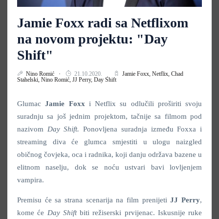
Jamie Foxx radi sa Netflixom
na novom projektu: "Day
Shift"
Nino Romić
21.10.2020.
Jamie Foxx,
Netflix,
Chad
Stahelski,
Nino Romić,
JJ Perry,
Day Shift
Glumac
Jamie
Foxx
i Netflix su odlučili proširiti svoju
suradnju sa još jednim projektom, tačnije sa filmom pod
nazivom
Day Shift
.
Ponovljena suradnja između Foxxa i
streaming diva će glumca smjestiti u ulogu naizgled
običnog čovjeka, oca i radnika, koji danju održava bazene u
elitnom naselju, dok se noću ustvari bavi lovljenjem
vampira.
Premisu će sa strana scenarija na film prenijeti
JJ Perry
,
kome će
Day Shift
biti režiserski prvijenac. Iskusnije ruke