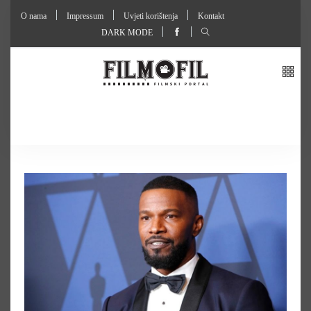
O nama
Impressum
Uvjeti korištenja
Kontakt
DARK MODE