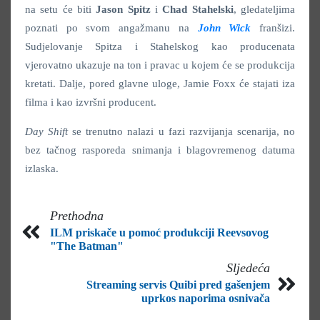
na setu će biti
Jason
Spitz
i
Chad
Stahelski
, gledateljima
poznati po svom angažmanu na
John Wick
franšizi.
Sudjelovanje Spitza i Stahelskog kao producenata
vjerovatno ukazuje na ton i pravac u kojem će se produkcija
kretati. Dalje, pored glavne uloge, Jamie Foxx će stajati iza
filma i kao izvršni producent.
Day Shift
se trenutno nalazi u fazi razvijanja scenarija, no
bez tačnog rasporeda snimanja i blagovremenog datuma
izlaska.
Prethodna
ILM priskače u pomoć produkciji Reevsovog
"The Batman"
Sljedeća
Streaming servis Quibi pred gašenjem
uprkos naporima osnivača