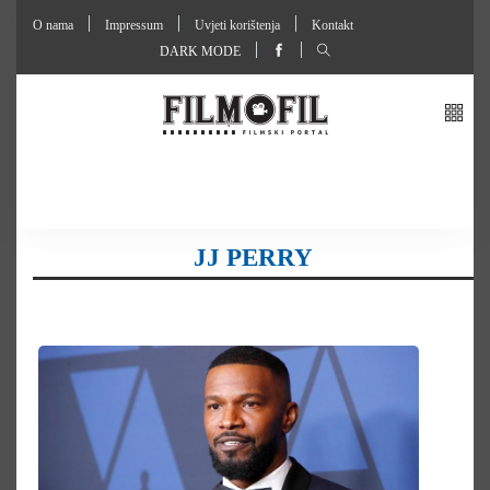
O nama
Impressum
Uvjeti korištenja
Kontakt
DARK MODE
JJ PERRY