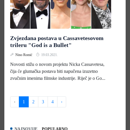
Zvjezdana postava u Cassavetesovom
trileru "God is a Bullet"
Nino Romić
19.03.2021.
Novosti stižu o novom projektu Nicka Cassavetesa,
čija će glumačka postava biti napučena izuzetno
zvučnim imenima filmske industrije. Riječ je o Go...
‹
1
2
3
4
›
NAJNOVIJE
POPULARNO