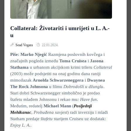
Collateral: Životariti i umrijeti u L. A.-
u
Sead Vegara
22.01.2024.
Piše: Marko Njegić
Razmjena poslovnih kovčega i
značajnih pogleda između
Toma Cruisea
i
Jasona
Stathama
u urbanom akcijskom krimi trileru
Collateral
(2003) može podsjetiti na onaj godinu dana raniji
mimoilazak
Arnolda Schwarzeneggera
i
Dwaynea
The Rock Johnsona
u filmu
Dobrodošli u džunglu
.
Stari dobri Schwarzenegger simbolično je predao
štafetu mlađem Johnsonu i rekao mu
: Have fun
.
Međutim, redatelj
Michael Mann
(
Posljednji
Mohikanac
,
Probuđena savjest
) radi inverziju i mlađi
Statham predaje
štafetu
starijem Cruiseu uz dodatak:
Enjoy L. A.
.