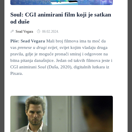
Soul: CGI animirani film koji je satkan
od duše
Sead Vegara
06.02.2024.
Piše: Sead Vegara
Mali broj filmova ima tu moć da
vas
prenese u drugi svijet,
svijet kojim vladaju druga
pravila, gdje je moguće pronaći smiraj i odgovore na
bitna pitanja današnjice. Jedan od takvih filmova jeste i
CGI animirani
Soul
(Duša, 2020), digitalnih lutkara iz
Pixara.