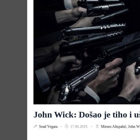
John Wick: Došao je tiho i 
Sead Vegara
17.06.2019.
Mirnes Alispahić,
John W