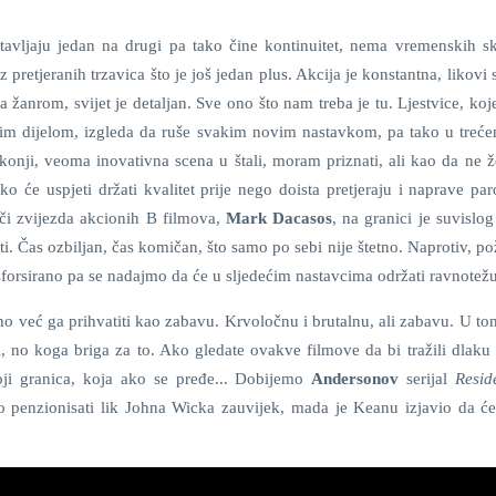
stavljaju jedan na drugi pa tako čine kontinuitet, nema vremenskih s
z pretjeranih trzavica što je još jedan plus. Akcija je konstantna, likovi 
a žanrom, svijet je detaljan. Sve ono što nam treba je tu. Ljestvice, koj
vim dijelom, izgleda da ruše svakim novim nastavkom, pa tako u treć
konji, veoma inovativna scena u štali, moram priznati, ali kao da ne že
ko će uspjeti držati kvalitet prije nego doista pretjeraju i naprave pa
ači zvijezda akcionih B filmova,
Mark Dacasos
, na granici je suvislog
ti. Čas ozbiljan, čas komičan, što samo po sebi nije štetno. Naprotiv, po
forsirano pa se nadajmo da će u sljedećim nastavcima održati ravnotežu
no već ga prihvatiti kao zabavu. Krvoločnu i brutalnu, ali zabavu. U to
i, no koga briga za to. Ako gledate ovakve filmove da bi tražili dlaku 
oji granica, koja ako se pređe... Dobijemo
Andersonov
serijal
Resid
o penzionisati lik Johna Wicka zauvijek, mada je Keanu izjavio da će