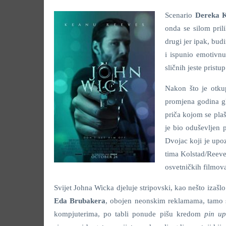
Scenario
Dereka K
onda se silom pril
drugi jer ipak, bud
i ispunio emotivnu
sličnih jeste pristup
Nakon što je otku
promjena godina gl
priča kojom se plaš
je bio oduševljen 
Dvojac koji je up
tima Kolstad/Reeves
osvetničkih filmov
Svijet Johna Wicka djeluje stripovski, kao nešto izašlo
Eda Brubakera
, obojen neonskim reklamama, tamo 
kompjuterima, po tabli ponude pišu kredom
pin up