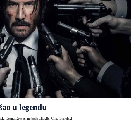
ušao u legendu
ick,
Keanu Reeves,
najbolje trilogije,
Chad Stahelski