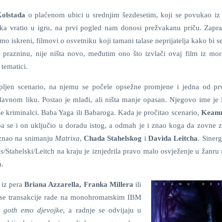
olstada
o plaćenom ubici u srednjim šezdesetim, koji se povukao iz 
ika vratio u igru, na prvi pogled nam donosi prežvakanu priču. Zapra
imo iskreni, filmovi o osvetniku koji tamani talase neprijatelja kako bi s
 prazninu, nije ništa novo, međutim ono što izvlači ovaj film iz mo
 tematici.
pljen scenario, na njemu se počele opsežne promjene i jedna od prv
avnom liku. Postao je mlađi, ali ništa manje opasan. Njegovo ime je 
e kriminalci. Baba Yaga ili Babaroga. Kada je pročitao scenario,
Keanu
pa se i on uključio u doradu istog, a odmah je i znao koga da zovne za
oznao na snimanju
Matrixa
,
Chada Stahelskog
i
Davida Leitcha
. Siner
/Stahelski/Leitch na kraju je iznjedrila pravo malo osvježenje u žanru
a.
 iz pera
Briana Azzarella, Franka Millera
ili
se transakcije rade na monohromatskim IBM
 goth emo djevojke
, a radnje se odvijaju u