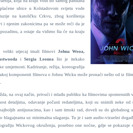
erarhija, koja na kraju vodi do samog pandana
 plaćene ubice u Kolstadovom svijetu vode
luzije na katoličku Crkvu, zbog korištenja
vi i njenim zakonicima pa se može reći da je
pozadinu, a ostaje da vidimo šta će na kraju
h veliki utjecaj imali filmovi
Johna Wooa,
astwooda
i
Sergia Leonea
što je itekako
ke umjetnosti. Kadriranje, režija, koreografija
u svakoj komponenti filmova o Johnu Wicku može pronaći nešto od iz fil
.
da, na ovaj način, privući i mlađu publiku ka filmovima spomenutih v
st detaljima, odavanje počasti redateljima, koji su snimili neke od 
najboljih antijunacima, kao i sam timski rad, doveli su do globalnog u
no blagajnama uz minimalna ulaganja. Tu je i sam audio-vizuelni događa
otografiju Wickovog okruženja, posebno one noćne, gdje se pokazuje s