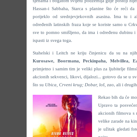
sjenama i bogatom svijetu podzemlja gdje postoji hij
Hassan-i Sabbaha, Starca s planine što će reći da
porijeklo od srednjevjekovnih asasina. Ima tu i a
određenih latinskih fraza koje se koriste samo u Crk
sve to pomno smišljeno, da ima i određenu dubinu i 
ispasti iz svega toga.
Stahelski i Leitch ne kriju činjenicu da su na nji
Kurosawe, Boormana, Peckinpaha, Melvillea, E
primjetno i samim tim je veliki plus za ljubitelje films
akcionih sekvenci, likovi, dijalozi... gotovo da se 
što su
Ubica, Crveni krug;
Dobar, loš, zao
, ali i drugih
Rekao bih da će mož
Upravo ta posvećeno
akcionih filmova s 
velike zarade na ki
je užitak gledati f
noira.