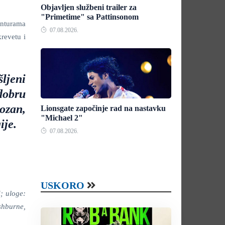
Objavljen službeni trailer za
"Primetime" sa Pattinsonom
anturama
07.08.2026.
revetu i
šljeni
dobru
ozan,
Lionsgate započinje rad na nastavku
"Michael 2"
ije.
07.08.2026.
USKORO
; uloge:
shburne,