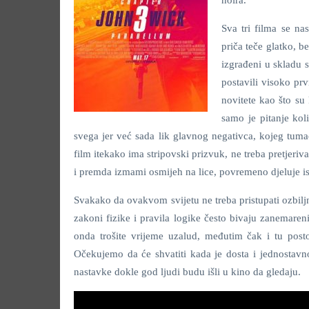
Sva tri filma se na
priča teče glatko, be
izgrađeni u skladu s
postavili visoko pr
novitete kao što su 
samo je pitanje koli
svega jer već sada lik glavnog negativca, kojeg tum
film itekako ima stripovski prizvuk, ne treba pretjeriva
i premda izmami osmijeh na lice, povremeno djeluje is
Svakako da ovakvom svijetu ne treba pristupati ozbilj
zakoni fizike i pravila logike često bivaju zanemaren
onda trošite vrijeme uzalud, međutim čak i tu post
Očekujemo da će shvatiti kada je dosta i jednostavn
nastavke dokle god ljudi budu išli u kino da gledaju.