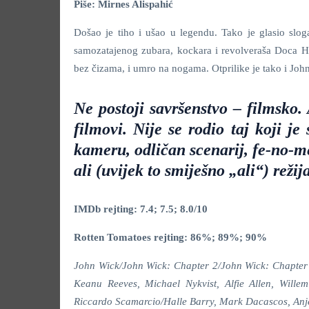
Piše: Mirnes Alispahić
Došao je tiho i ušao u legendu. Tako je glasio slo
samozatajenog zubara, kockara i revolveraša Doca Ho
bez čizama, i umro na nogama. Otprilike je tako i Joh
Ne postoji savršenstvo – filmsko. 
filmovi. Nije se rodio taj koji j
kameru, odličan scenarij, fe-no-m
ali (uvijek to smiješno „ali“) režij
IMDb rejting: 7.4; 7.5; 8.0/10
Rotten Tomatoes rejting: 86%; 89%; 90%
John Wick/John Wick: Chapter 2/John Wick: Chapter 3
Keanu Reeves, Michael Nykvist, Alfie Allen, Will
Riccardo Scamarcio/Halle Barry, Mark Dacascos, Anj