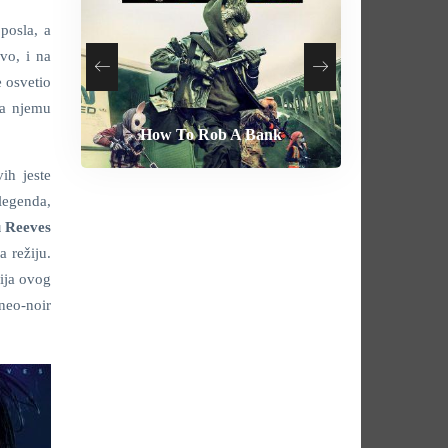
posla, a
vo, i na
e osvetio
ra njemu
How To Rob A Bank
Heart of the Beast
By Any Means
Behemoth
ih jeste
legenda,
 Reeves
 režiju.
gija ovog
 neo-noir