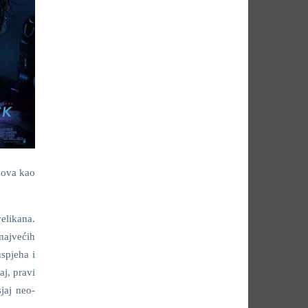
mova kao
elikana.
najvećih
spjeha i
j, pravi
jaj neo-