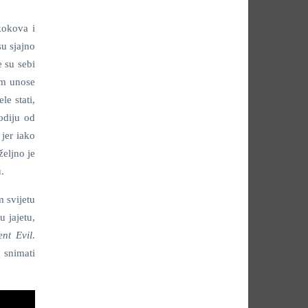
kokova i
su sjajno
e su sebi
em unose
le stati,
rodiju od
 jer iako
željno je
.
m svijetu
u jajetu,
ent Evil
.
 snimati