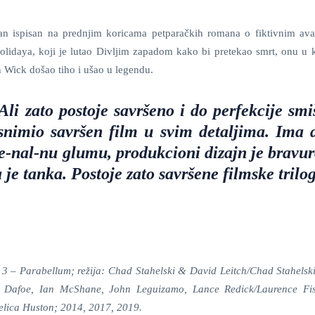
gan ispisan na prednjim koricama petparačkih romana o fiktivnim av
lidaya, koji je lutao Divljim zapadom kako bi pretekao smrt, onu u k
n Wick došao tiho i ušao u legendu.
Ali zato postoje savršeno i do perfekcije smi
e snimio savršen film u svim detaljima. Ima 
e-nal-nu glumu, produkcioni dizajn je bravur
a je tanka. Postoje zato savršene filmske trilog
 – Parabellum; režija: Chad Stahelski & David Leitch/Chad Stahelski
em Dafoe, Ian McShane, John Leguizamo, Lance Redick/Laurence Fi
elica Huston; 2014, 2017, 2019.