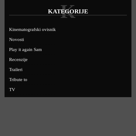
K
KATEGORIJE
Kinematografski ovisnik
Novosti
Play it again Sam
Recenzije
Traileri
Tribute to
TV
U kinima
Uskoro
Copyright © 2022 - Filmofil