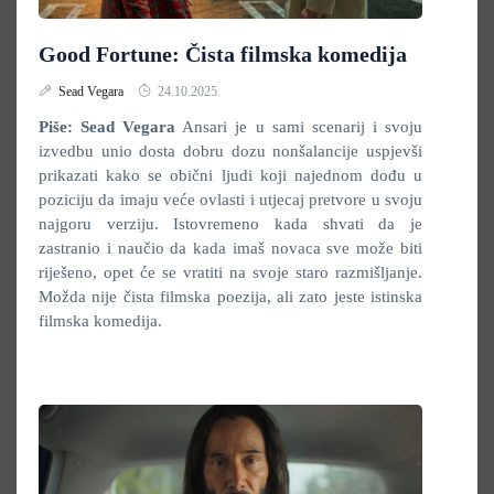
Good Fortune: Čista filmska komedija
Sead Vegara
24.10.2025.
Piše: Sead Vegara
Ansari je u sami scenarij i svoju
izvedbu unio dosta dobru dozu nonšalancije uspjevši
prikazati kako se obični ljudi koji najednom dođu u
poziciju da imaju veće ovlasti i utjecaj pretvore u svoju
najgoru verziju. Istovremeno kada shvati da je
zastranio i naučio da kada imaš novaca sve može biti
riješeno, opet će se vratiti na svoje staro razmišljanje.
Možda nije čista filmska poezija, ali zato jeste istinska
filmska komedija.