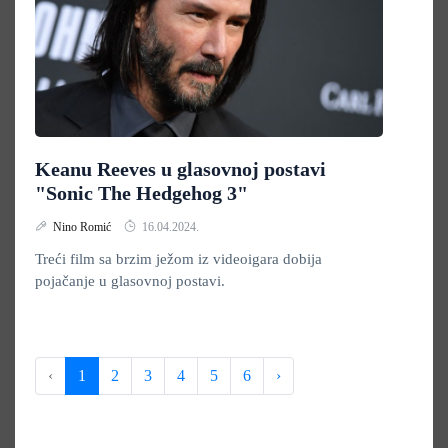
Keanu Reeves u glasovnoj postavi
"Sonic The Hedgehog 3"
Nino Romić
16.04.2024.
Treći film sa brzim ježom iz videoigara dobija
pojačanje u glasovnoj postavi.
‹
1
2
3
4
5
6
›