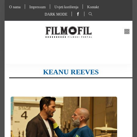
O nama
Impressum
Uvjeti korištenja
Kontakt
DARK MODE
KEANU REEVES