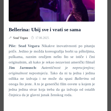
Bellerina: Ubij sve i vrati se sama
Sead Vegara
17.06.2025.
Piše: Sead Vegara
Nikakve inovativnosti po pitanju
priče. Jedino je možda koreografija borbi sa pištoljima,
puškama, raznim oružjem nešto što se ističe i čini
originalnim, ali kako je rekao nezavisni američki filmaš
Jim Jarmusch
:
Autentičnost je neprocjenjiva;
originalnost nepostojeća.
Tako da ni ta jedna i jedina
odlika ne izdvaja i ne može da spasi
Ballerinu
od
onoga što jeste. A to je generički film osvete u kojem je
jedna jedina stvar koja treba da ga izdvaja od ostalih
činjnica da je glavni junak ženskog roda.